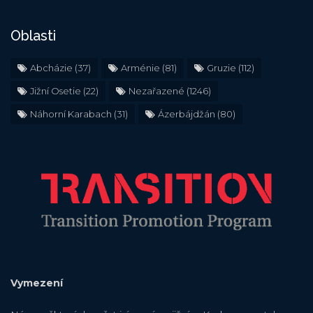
Oblasti
Abcházie
(37)
Arménie
(81)
Gruzie
(112)
Jižní Osetie
(22)
Nezařazené
(1246)
Náhorní Karabach
(31)
Ázerbájdžán
(80)
Vymezení