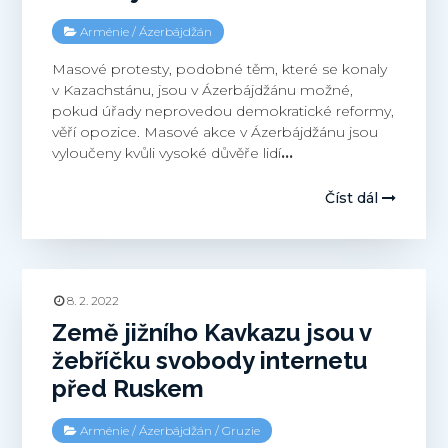
Arménie
/
Ázerbájdžán
Masové protesty, podobné těm, které se konaly
v Kazachstánu, jsou v Ázerbájdžánu možné,
pokud úřady neprovedou demokratické reformy,
věří opozice. Masové akce v Ázerbájdžánu jsou
vyloučeny kvůli vysoké důvěře lidí
…
Číst dál
8. 2. 2022
Země jižního Kavkazu jsou v
žebříčku svobody internetu
před Ruskem
Arménie
/
Ázerbájdžán
/
Gruzie