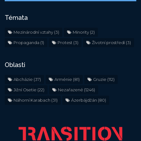
Témata
Mezinárodní vztahy
(3)
Minority
(2)
Propaganda
(1)
Protest
(3)
Životní prostředí
(3)
Oblasti
Abcházie
(37)
Arménie
(81)
Gruzie
(112)
Jižní Osetie
(22)
Nezařazené
(1246)
Náhorní Karabach
(31)
Ázerbájdžán
(80)