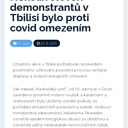
demonstrantů v
Tbilisi bylo proti
covid omezením
Gruzie
22. 9. 2021
Účastníci akce v Tbilisi požadovali nezavedení
povinného očkování, povolení provozu veřejné
dopravy a zrušení stávajících omezení.
Jak napsal „Kavkazský uzel“, od 10. srpna je v Gruzii
zavedeno povinné nošení roušek a kavárnám a
restauracím byly uloženy vysoké pokuty za
pořádání smutečních posezení a svateb. Vedoucí
ministerstva zdravotnictví Jekaterina Tikaradze
označila epidemiologickou situaci za obtížnou a
oznámila vážný nedostatek nemocničních lůžek.