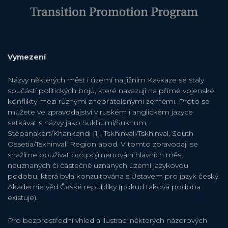
Vymezení
Názvy některých měst i území na jižním Kavkaze se staly
součástí politických bojů, které navazují na přímé vojenské
konflikty mezi různými znepřátelenými zeměmi. Proto se
můžete ve zpravodajství v ruském i anglickém jazyce
setkávat s názvy jako Sukhumi/Sukhum,
Stepanakert/Khankendi [1], Tskhinvali/Tskhinval, South
Ossetia/Tskhinvali Region apod. V tomto zpravodaji se
snažíme používat pro pojmenování hlavních měst
neuznaných či částečně uznaných území jazykovou
podobu, která byla konzultována s Ústavem pro jazyk český
Akademie věd České republiky (pokud taková podoba
existuje).
Pro bezprostřední vhled a ilustraci některých názorových