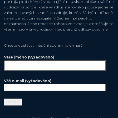
postojů politického života na jižním Kavkaze občas uvádíme
i odkazy na zdroje, které vyjadřují stanovisko pouze jedné ze
zainteresovaných stran či na zdroje, které v žádném případě
nelze označit za nezaujaté. V žádném případě to
neznamená, že se redakce tohoto zpravodaje ztotožňuje se
všemi názory či východisky médií, jejichž odkazy uvádíme.
Chcete dostávat měsiční souhrn na e-mail?
Vaše jméno (vyžadováno)
Váš e-mail (vyžadováno)