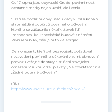
Od 17. srpna jsou obyvatelé Gruzie povinni nosit
ochranné masky nejen uvnitř, ale i venku.
5. září se poblíž budovy úřadu vlády v Tbilisi konalo
shromáždění odpůrců povinného očkování,
kterého se zúčastnilo několik stovek lidí.
Pochodovali ke kancelářské budově z náměstí
První republiky, píše „Sputnik-Georgia“.
Demonstranti, kteří byli bez roušek, požadovali
nezavedení povinného očkování v zemi, obnovení
provozu veřejné dopravy a zrušení stávajících
omezení. V rukou drželi plakáty: „Ne covid-teroru“ a
„Žádné povinné očkování“.
(RU)
https://www.kavkaz-uzel.eu/articles/367792/