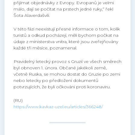
přijímat objednávky z Evropy. Evropanů je velmi
málo, dají se počítat na prstech jedné ruky,“ řekl
Šota Alaverdašvili.
V této fázi neexistují přesné informace o tom, kolik
turistů a odkud pocházejí, měli bychom počkat na
údaje z ministerstva vnitra, které jsou zveřejňovány
každé tři měsíce, poznamenal.
Pravidelný letecký provoz s Gruzií ve všech směrech
byl obnoven 1. února. Občané jakékoli země,
včetně Ruska, se mohou dostat do Gruzie po zemi
nebo letecky po předložení dokumentů
potvrzujících, že byli očkováni proti koronaviru.
(RU)
https://www.kavkaz-uzel.eu/articles/366248/