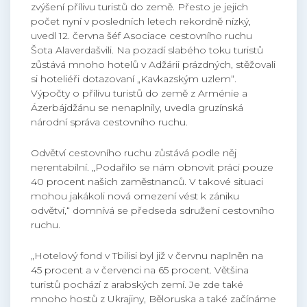
zvýšení přílivu turistů do země. Přesto je jejich
počet nyní v posledních letech rekordně nízký,
uvedl 12. června šéf Asociace cestovního ruchu
Šota Alaverdašvili. Na pozadí slabého toku turistů
zůstává mnoho hotelů v Adžárii prázdných, stěžovali
si hoteliéři dotazovaní „Kavkazským uzlem“.
Výpočty o přílivu turistů do země z Arménie a
Ázerbájdžánu se nenaplnily, uvedla gruzínská
národní správa cestovního ruchu.
Odvětví cestovního ruchu zůstává podle něj
nerentabilní. „Podařilo se nám obnovit práci pouze
40 procent našich zaměstnanců. V takové situaci
mohou jakákoli nová omezení vést k zániku
odvětví,“ domnívá se předseda sdružení cestovního
ruchu.
„Hotelový fond v Tbilisi byl již v červnu naplněn na
45 procent a v červenci na 65 procent. Většina
turistů pochází z arabských zemí. Je zde také
mnoho hostů z Ukrajiny, Běloruska a také začínáme