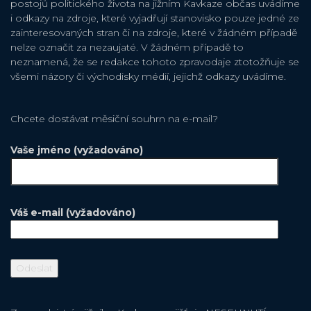
postojů politického života na jižním Kavkaze občas uvádíme
i odkazy na zdroje, které vyjadřují stanovisko pouze jedné ze
zainteresovaných stran či na zdroje, které v žádném případě
nelze označit za nezaujaté. V žádném případě to
neznamená, že se redakce tohoto zpravodaje ztotožňuje se
všemi názory či východisky médií, jejichž odkazy uvádíme.
Chcete dostávat měsiční souhrn na e-mail?
Vaše jméno (vyžadováno)
Váš e-mail (vyžadováno)