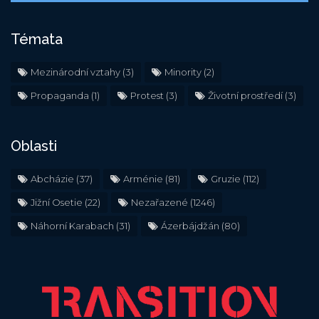
Témata
Mezinárodní vztahy
(3)
Minority
(2)
Propaganda
(1)
Protest
(3)
Životní prostředí
(3)
Oblasti
Abcházie
(37)
Arménie
(81)
Gruzie
(112)
Jižní Osetie
(22)
Nezařazené
(1246)
Náhorní Karabach
(31)
Ázerbájdžán
(80)