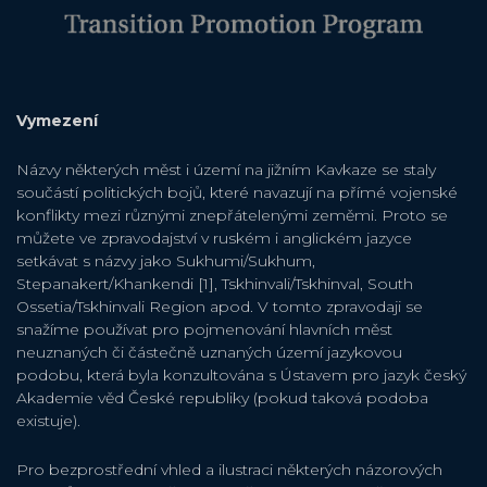
Vymezení
Názvy některých měst i území na jižním Kavkaze se staly
součástí politických bojů, které navazují na přímé vojenské
konflikty mezi různými znepřátelenými zeměmi. Proto se
můžete ve zpravodajství v ruském i anglickém jazyce
setkávat s názvy jako Sukhumi/Sukhum,
Stepanakert/Khankendi [1], Tskhinvali/Tskhinval, South
Ossetia/Tskhinvali Region apod. V tomto zpravodaji se
snažíme používat pro pojmenování hlavních měst
neuznaných či částečně uznaných území jazykovou
podobu, která byla konzultována s Ústavem pro jazyk český
Akademie věd České republiky (pokud taková podoba
existuje).
Pro bezprostřední vhled a ilustraci některých názorových