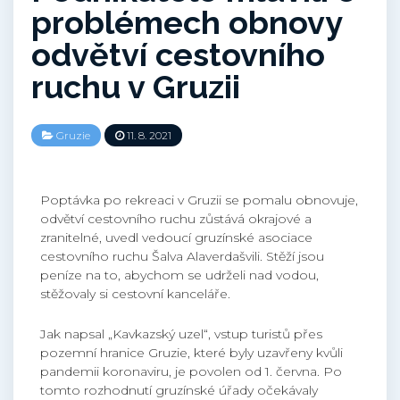
problémech obnovy
odvětví cestovního
ruchu v Gruzii
Gruzie
11. 8. 2021
Poptávka po rekreaci v Gruzii se pomalu obnovuje,
odvětví cestovního ruchu zůstává okrajové a
zranitelné, uvedl vedoucí gruzínské asociace
cestovního ruchu Šalva Alaverdašvili. Stěží jsou
peníze na to, abychom se udrželi nad vodou,
stěžovaly si cestovní kanceláře.
Jak napsal „Kavkazský uzel“, vstup turistů přes
pozemní hranice Gruzie, které byly uzavřeny kvůli
pandemii koronaviru, je povolen od 1. června. Po
tomto rozhodnutí gruzínské úřady očekávaly