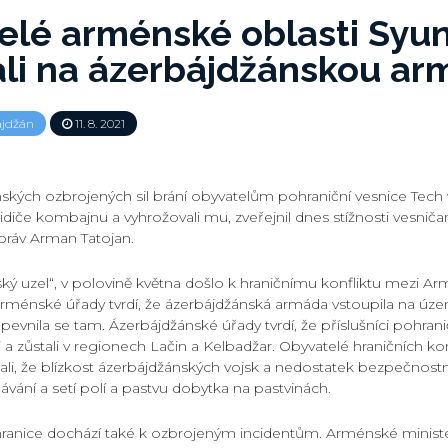
lé arménské oblasti Syuni
ali na ázerbájdžánskou a
ájdžán
11. 8. 2021
ských ozbrojených sil brání obyvatelům pohraniční vesnice Tech v
řidiče kombajnu a vyhrožovali mu, zveřejnil dnes stížnosti vesni
práv Arman Tatojan.
ký uzel“, v polovině května došlo k hraničnímu konfliktu mezi Arm
ménské úřady tvrdí, že ázerbájdžánská armáda vstoupila na úze
evnila se tam. Ázerbájdžánské úřady tvrdí, že příslušníci pohran
ci a zůstali v regionech Lačin a Kelbadžar. Obyvatelé hraničních k
li, že blízkost ázerbájdžánských vojsk a nedostatek bezpečnostn
vání a setí polí a pastvu dobytka na pastvinách.
ranice dochází také k ozbrojeným incidentům. Arménské minist