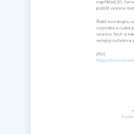
například 20. čer
poblíž vesnice Ku
Řidiči kombajnu s
vojenská a ruská p
vesnice Tech si t
veřejný ochránce 
(RU)
https://www.kavkaz
Podnik