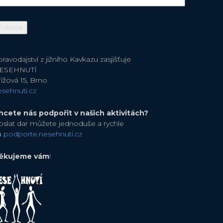
ravodajství z jižního Kavkazu zasjišťuje
ESEHNUTÍ
ížová 15, Brno
esehnuti.cz
hcete nás podpořit v našich aktivitách?
oslat dar můžete jednoduše a rychle
a
podporte.nesehnuti.cz
ěkujeme vám
!