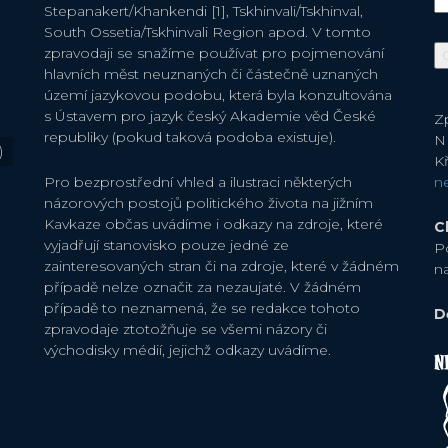
Stepanakert/Khankendi [1], Tskhinvali/Tskhinval,
South Ossetia/Tskhinvali Region apod. V tomto
zpravodaji se snažíme používat pro pojmenování
hlavních měst neuznaných či částečně uznaných
území jazykovou podobu, která byla konzultována
s Ústavem pro jazyk český Akademie věd České
Zp
republiky (pokud taková podoba existuje).
N
)
Kř
Pro bezprostřední vhled a ilustraci některých
n
názorových postojů politického života na jižním
Kavkaze občas uvádíme i odkazy na zdroje, které
C
vyjadřují stanovisko pouze jedné ze
P
zainteresovaných stran či na zdroje, které v žádném
n
případě nelze označit za nezaujaté. V žádném
případě to neznamená, že se redakce tohoto
D
zpravodaje ztotožňuje se všemi názory či
východisky médií, jejichž odkazy uvádíme.