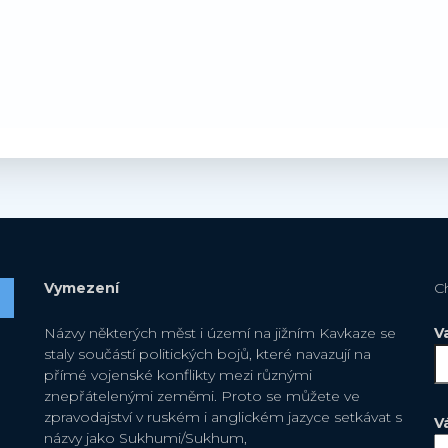
Vymezení
C
Názvy některých měst i území na jižním Kavkaze se
V
staly součástí politických bojů, které navazují na
přímé vojenské konflikty mezi různými
znepřátelenými zeměmi. Proto se můžete ve
zpravodajství v ruském i anglickém jazyce setkávat s
V
názvy jako Sukhumi/Sukhum,