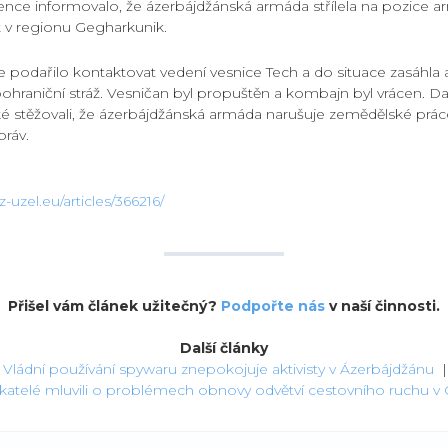
vence informovalo, že ázerbájdžánská armáda střílela na pozice 
t v regionu Gegharkunik.
e podařilo kontaktovat vedení vesnice Tech a do situace zasáhl
ohraniční stráž. Vesničan byl propuštěn a kombajn byl vrácen. Da
aké stěžovali, že ázerbájdžánská armáda narušuje zemědělské prác
práv.
-uzel.eu/articles/366216/
Přišel vám článek užitečný?
Podpořte nás
v naší činnosti.
Další články
«
Vládní používání spywaru znepokojuje aktivisty v Ázerbájdžánu
atelé mluvili o problémech obnovy odvětví cestovního ruchu v G