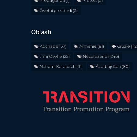
Propaganda
(1)
Protest
(3)
Životní prostředí
(3)
Oblasti
Abcházie
(37)
Arménie
(81)
Gruzie
(112
Jižní Osetie
(22)
Nezařazené
(1246)
Náhorní Karabach
(31)
Ázerbájdžán
(80)