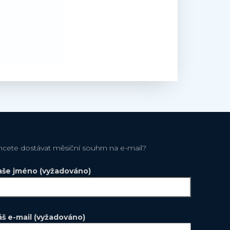
hcete dostávat měsiční souhrn na e-mail?
aše jméno (vyžadováno)
áš e-mail (vyžadováno)