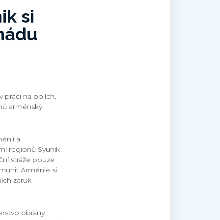
k si
rmádu
 práci na polích,
čanů arménský
énií a
mí regionů Syunik
iční stráže pouze
omunit Arménie si
ích záruk
erstvo obrany