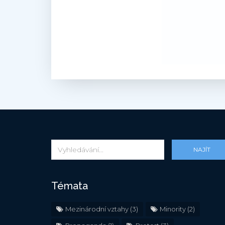
NAJÍT
Témata
Mezinárodní vztahy
(3)
Minority
(2)