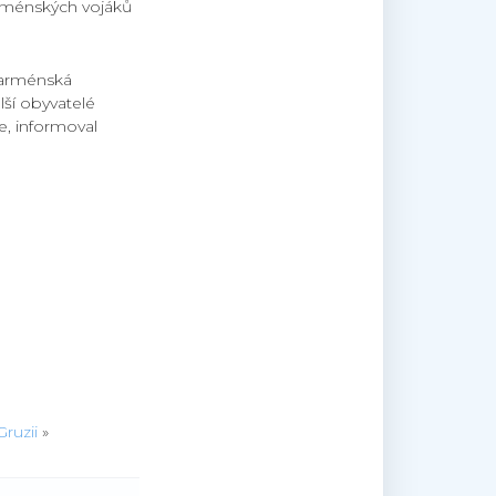
arménských vojáků
a arménská
lší obyvatelé
e, informoval
|
ruzii
»