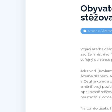
Obyvate
stěžov
Arménie
/
Ázerb
Vojáci ázerbájdžán
zadrželi místního 
veřejný ochránce 
Jak uvedl „Kavkazs
Ázerbájdžánem. Ar
a Gegharkunik a op
změnili svoji pozi
opakovaně stěžova
neumožňují obdělá
Na tomto úseku h