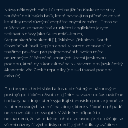
Názvy některých měst i území na jižním Kavkaze se staly
součástí politických bojů, které navazují na přímé vojenské
konflikty mezi různými znepřátelenými zeměmi. Proto se
můžete ve zpravodajství v ruském i anglickém jazyce
setkávat s názvy jako Sukhumi/Sukhum,
Stepanakert/Khankendi [1], Tskhinvali/Tskhinval, South
Ossetia/Tskhinvali Region apod. V tomto zpravodaji se
snažíme používat pro pojmenování hlavních měst
neuznaných či částečně uznaných území jazykovou
podobu, která byla konzultována s Ústavem pro jazyk český
Akademie věd České republiky (pokud taková podoba
existuje).
Pro bezprostřední vhled a ilustraci některých názorových
postojů politického života na jižním Kavkaze občas uvádíme
i odkazy na zdroje, které vyjadřují stanovisko pouze jedné ze
zainteresovaných stran či na zdroje, které v žádném případě
nelze označit za nezaujaté. V žádném případě to
neznamená, že se redakce tohoto zpravodaje ztotožňuje se
všemi názory či východisky médií, jejichž odkazy uvádíme.