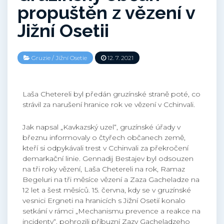
propuštěn z vězení v
Jižní Osetii
Gruzie
/
Jižní Osetie
12. 7. 2021
Laša Chetereli byl předán gruzínské straně poté, co
strávil za narušení hranice rok ve vězení v Cchinvali.
Jak napsal „Kavkazský uzel“, gruzínské úřady v
březnu informovaly o čtyřech občanech země,
kteří si odpykávali trest v Cchinvali za překročení
demarkační linie. Gennadij Bestajev byl odsouzen
na tři roky vězení, Laša Chetereli na rok, Ramaz
Begeluri na tři měsíce vězení a Zaza Gacheladze na
12 let a šest měsíců. 15. června, kdy se v gruzínské
vesnici Ergneti na hranicích s Jižní Osetií konalo
setkání v rámci „Mechanismu prevence a reakce na
incidenty“, pohrozili příbuzní Zazy Gacheladzeho