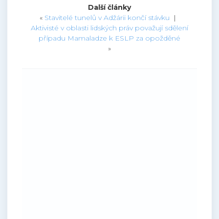
Další články
«
Stavitelé tunelů v Adžárii končí stávku
|
Aktivisté v oblasti lidských práv považují sdělení
případu Mamaladze k ESLP za opožděné
»