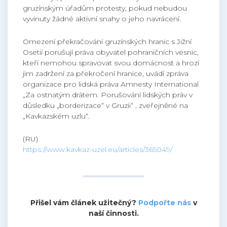
gruzínským úřadům protesty, pokud nebudou
vyvinuty žádné aktivní snahy o jeho navrácení.
Omezení překračování gruzínských hranic s Jižní
Osetií porušují práva obyvatel pohraničních vesnic,
kteří nemohou spravovat svou domácnost a hrozí
jim zadržení za překročení hranice, uvádí zpráva
organizace pro lidská práva Amnesty International
„Za ostnatým drátem. Porušování lidských práv v
důsledku „borderizace“ v Gruzii“ , zveřejněné na
„Kavkazském uzlu“.
(RU)
https://www.kavkaz-uzel.eu/articles/365049/
Přišel vám článek užitečný?
Podpořte nás
v
naší činnosti.