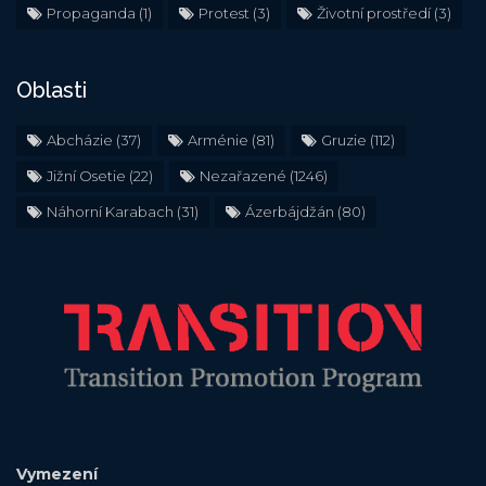
Propaganda
(1)
Protest
(3)
Životní prostředí
(3)
Oblasti
Abcházie
(37)
Arménie
(81)
Gruzie
(112)
Jižní Osetie
(22)
Nezařazené
(1246)
Náhorní Karabach
(31)
Ázerbájdžán
(80)
Vymezení