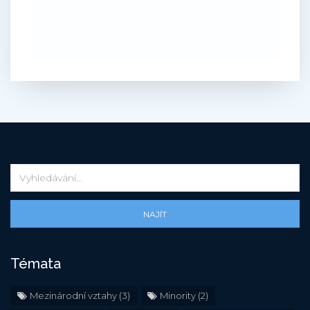
NAJÍT
Témata
Mezinárodní vztahy
(3)
Minority
(2)