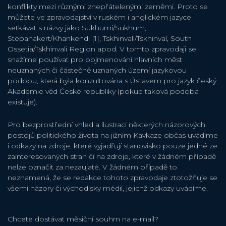
konflikty mezi různými znepřátelenými zeměmi. Proto se
můžete ve zpravodajství v ruském i anglickém jazyce
setkávat s názvy jako Sukhumi/Sukhum,
Stepanakert/Khankendi [1], Tskhinvali/Tskhinval, South
Ossetia/Tskhinvali Region apod. V tomto zpravodaji se
snažíme používat pro pojmenování hlavních měst
neuznaných či částečně uznaných území jazykovou
podobu, která byla konzultována s Ústavem pro jazyk český
Akademie věd České republiky (pokud taková podoba
existuje).
Pro bezprostřední vhled a ilustraci některých názorových
postojů politického života na jižním Kavkaze občas uvádíme
i odkazy na zdroje, které vyjadřují stanovisko pouze jedné ze
zainteresovaných stran či na zdroje, které v žádném případě
nelze označit za nezaujaté. V žádném případě to
neznamená, že se redakce tohoto zpravodaje ztotožňuje se
všemi názory či východisky médií, jejichž odkazy uvádíme.
Chcete dostávat měsiční souhrn na e-mail?