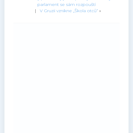
parlament se sám rozpouští
|
V Gruzii vznikne „Škola otců“
»