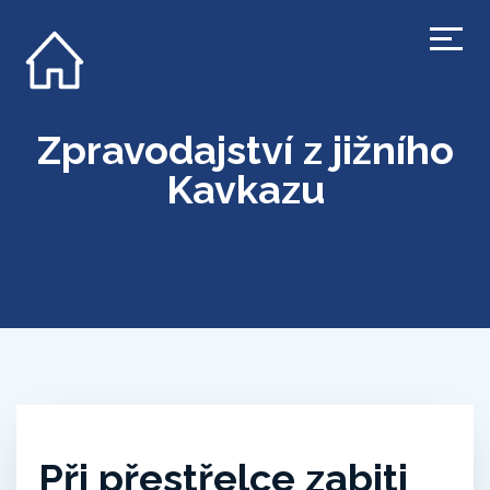
Zpravodajství z jižního
Kavkazu
Při přestřelce zabiti