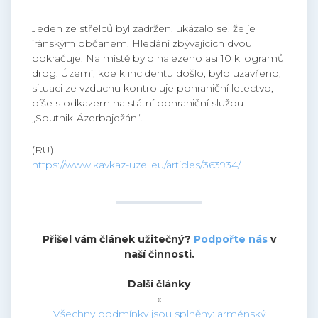
Jeden ze střelců byl zadržen, ukázalo se, že je
íránským občanem. Hledání zbývajících dvou
pokračuje. Na místě bylo nalezeno asi 10 kilogramů
drog. Území, kde k incidentu došlo, bylo uzavřeno,
situaci ze vzduchu kontroluje pohraniční letectvo,
píše s odkazem na státní pohraniční službu
„Sputnik-Ázerbajdžán“.
(RU)
https://www.kavkaz-uzel.eu/articles/363934/
Přišel vám článek užitečný?
Podpořte nás
v
naší činnosti.
Další články
«
Všechny podmínky jsou splněny: arménský