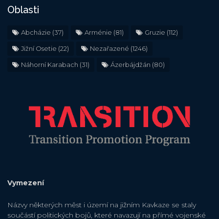
Oblasti
Abcházie
(37)
Arménie
(81)
Gruzie
(112)
Jižní Osetie
(22)
Nezařazené
(1246)
Náhorní Karabach
(31)
Ázerbájdžán
(80)
Vymezení
Názvy některých měst i území na jižním Kavkaze se staly
součástí politických bojů, které navazují na přímé vojenské