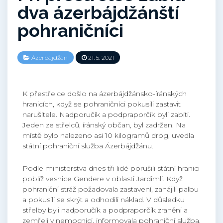
dva ázerbájdžánští
pohraničníci
Ázerbájdžán
21. 5. 2021
K přestřelce došlo na ázerbájdžánsko-íránských
hranicích, když se pohraničníci pokusili zastavit
narušitele. Nadporučík a podpraporčík byli zabiti.
Jeden ze střelců, íránský občan, byl zadržen. Na
místě bylo nalezeno asi 10 kilogramů drog, uvedla
státní pohraniční služba Ázerbájdžánu.
Podle ministerstva dnes tři lidé porušili státní hranici
poblíž vesnice Gendere v oblasti Jardimli. Když
pohraniční stráž požadovala zastavení, zahájili palbu
a pokusili se skrýt a odhodili náklad. V důsledku
střelby byli nadporučík a podpraporčík zraněni a
zemřeli v nemocnici, informovala pohraniční služba.