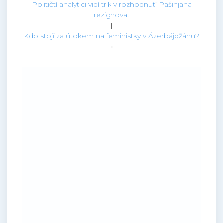
Političtí analytici vidí trik v rozhodnutí Pašinjana
rezignovat
|
Kdo stojí za útokem na feministky v Ázerbájdžánu?
»