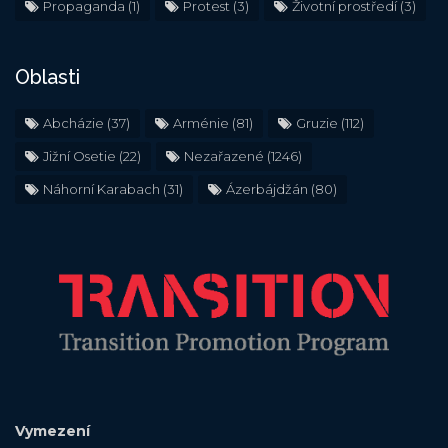
Propaganda
(1)
Protest
(3)
Životní prostředí
(3)
Oblasti
Abcházie
(37)
Arménie
(81)
Gruzie
(112)
Jižní Osetie
(22)
Nezařazené
(1246)
Náhorní Karabach
(31)
Ázerbájdžán
(80)
Vymezení