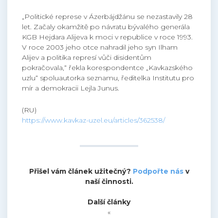
„Politické represe v Ázerbájdžánu se nezastavily 28
let. Začaly okamžitě po návratu bývalého generála
KGB Hejdara Alijeva k moci v republice v roce 1993.
V roce 2003 jeho otce nahradil jeho syn Ilham
Alijev a politika represí vůči disidentům
pokračovala,“ řekla korespondentce „Kavkazského
uzlu“ spoluautorka seznamu, ředitelka Institutu pro
mír a demokracii Lejla Junus.
(RU)
https://www.kavkaz-uzel.eu/articles/362538/
Přišel vám článek užitečný?
Podpořte nás
v
naší činnosti.
Další články
«