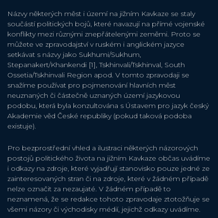
Názvy některých měst i území na jižním Kavkaze se staly
součástí politických bojů, které navazují na přímé vojenské
konflikty mezi různými znepřátelenými zeměmi. Proto se
můžete ve zpravodajství v ruském i anglickém jazyce
setkávat s názvy jako Sukhumi/Sukhum,
Stepanakert/Khankendi [1], Tskhinvali/Tskhinval, South
Ossetia/Tskhinvali Region apod. V tomto zpravodaji se
snažíme používat pro pojmenování hlavních měst
neuznaných či částečně uznaných území jazykovou
podobu, která byla konzultována s Ústavem pro jazyk český
Akademie věd České republiky (pokud taková podoba
existuje).
Pro bezprostřední vhled a ilustraci některých názorových
postojů politického života na jižním Kavkaze občas uvádíme
i odkazy na zdroje, které vyjadřují stanovisko pouze jedné ze
zainteresovaných stran či na zdroje, které v žádném případě
nelze označit za nezaujaté. V žádném případě to
neznamená, že se redakce tohoto zpravodaje ztotožňuje se
všemi názory či východisky médií, jejichž odkazy uvádíme.