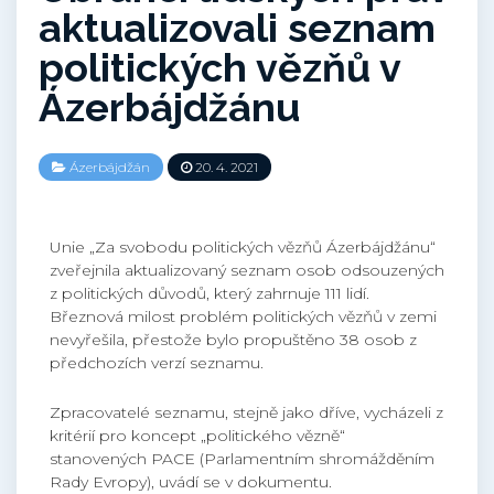
aktualizovali seznam
politických vězňů v
Ázerbájdžánu
Ázerbájdžán
20. 4. 2021
Unie „Za svobodu politických vězňů Ázerbájdžánu“
zveřejnila aktualizovaný seznam osob odsouzených
z politických důvodů, který zahrnuje 111 lidí.
Březnová milost problém politických vězňů v zemi
nevyřešila, přestože bylo propuštěno 38 osob z
předchozích verzí seznamu.
Zpracovatelé seznamu, stejně jako dříve, vycházeli z
kritérií pro koncept „politického vězně“
stanovených PACE (Parlamentním shromážděním
Rady Evropy), uvádí se v dokumentu.