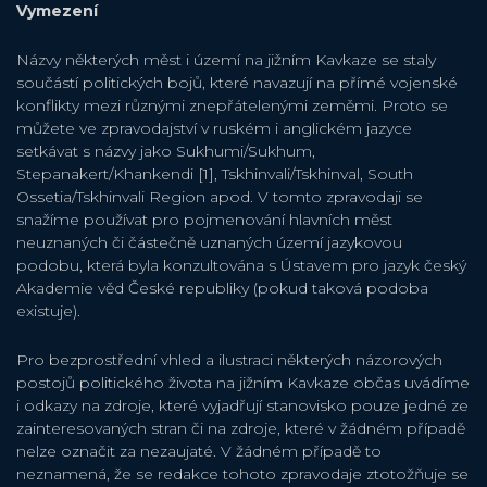
Vymezení
Názvy některých měst i území na jižním Kavkaze se staly
součástí politických bojů, které navazují na přímé vojenské
konflikty mezi různými znepřátelenými zeměmi. Proto se
můžete ve zpravodajství v ruském i anglickém jazyce
setkávat s názvy jako Sukhumi/Sukhum,
Stepanakert/Khankendi [1], Tskhinvali/Tskhinval, South
Ossetia/Tskhinvali Region apod. V tomto zpravodaji se
snažíme používat pro pojmenování hlavních měst
neuznaných či částečně uznaných území jazykovou
podobu, která byla konzultována s Ústavem pro jazyk český
Akademie věd České republiky (pokud taková podoba
existuje).
Pro bezprostřední vhled a ilustraci některých názorových
postojů politického života na jižním Kavkaze občas uvádíme
i odkazy na zdroje, které vyjadřují stanovisko pouze jedné ze
zainteresovaných stran či na zdroje, které v žádném případě
nelze označit za nezaujaté. V žádném případě to
neznamená, že se redakce tohoto zpravodaje ztotožňuje se