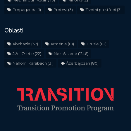
Mezinárodní vztahy
(3)
Minority
(2)
Propaganda
(1)
Protest
(3)
Životní prostředí
(3)
Oblasti
Abcházie
(37)
Arménie
(81)
Gruzie
(112)
Jižní Osetie
(22)
Nezařazené
(1246)
Náhorní Karabach
(31)
Ázerbájdžán
(80)