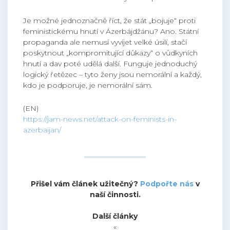
Je možné jednoznačně říct, že stát „bojuje“ proti
feministickému hnutí v Ázerbájdžánu? Ano. Státní
propaganda ale nemusí vyvíjet velké úsilí, stačí
poskytnout „kompromitující důkazy“ o vůdkyních
hnutí a dav poté udělá další. Funguje jednoduchý
logický řetězec – tyto ženy jsou nemorální a každý,
kdo je podporuje, je nemorální sám.
(EN)
https://jam-news.net/attack-on-feminists-in-
azerbaijan/
Přišel vám článek užitečný?
Podpořte nás
v
naší činnosti.
Další články
«