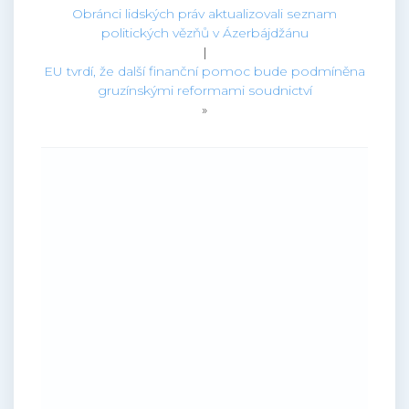
Obránci lidských práv aktualizovali seznam
politických vězňů v Ázerbájdžánu
|
EU tvrdí, že další finanční pomoc bude podmíněna
gruzínskými reformami soudnictví
»