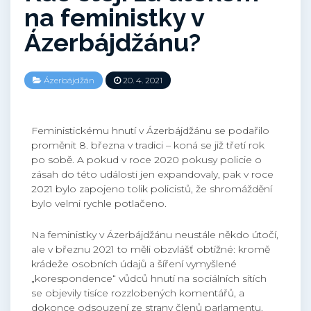
na feministky v
Ázerbájdžánu?
Ázerbájdžán
20. 4. 2021
Feministickému hnutí v Ázerbájdžánu se podařilo
proměnit 8. března v tradici – koná se již třetí rok
po sobě. A pokud v roce 2020 pokusy policie o
zásah do této události jen expandovaly, pak v roce
2021 bylo zapojeno tolik policistů, že shromáždění
bylo velmi rychle potlačeno.
Na feministky v Ázerbájdžánu neustále někdo útočí,
ale v březnu 2021 to měli obzvlášť obtížné: kromě
krádeže osobních údajů a šíření vymyšlené
„korespondence“ vůdců hnutí na sociálních sítích
se objevily tisíce rozzlobených komentářů, a
dokonce odsouzení ze strany členů parlamentu.