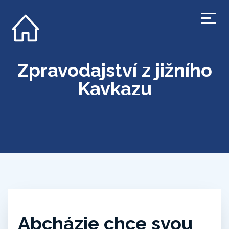
Zpravodajství z jižního
Kavkazu
Abcházie chce svou