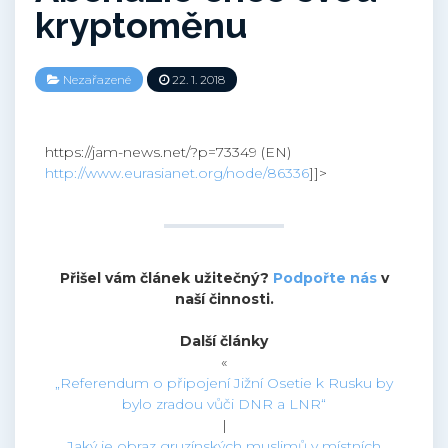
kryptoměnu
Nezařazené
22. 1. 2018
https://jam-news.net/?p=73349 (EN)
http://www.eurasianet.org/node/86336
]]>
Přišel vám článek užitečný?
Podpořte nás
v
naší činnosti.
Další články
«
„Referendum o připojení Jižní Osetie k Rusku by
bylo zradou vůči DNR a LNR“
|
Jaký je obraz gruzínských muslimů v místních