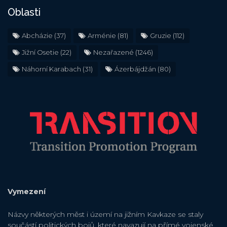
Oblasti
Abcházie
(37)
Arménie
(81)
Gruzie
(112)
Jižní Osetie
(22)
Nezařazené
(1246)
Náhorní Karabach
(31)
Ázerbájdžán
(80)
Vymezení
Názvy některých měst i území na jižním Kavkaze se staly
součástí politických bojů, které navazují na přímé vojenské