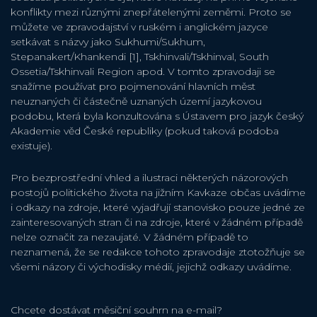
konflikty mezi různými znepřátelenými zeměmi. Proto se
můžete ve zpravodajství v ruském i anglickém jazyce
setkávat s názvy jako Sukhumi/Sukhum,
Stepanakert/Khankendi [1], Tskhinvali/Tskhinval, South
Ossetia/Tskhinvali Region apod. V tomto zpravodaji se
snažíme používat pro pojmenování hlavních měst
neuznaných či částečně uznaných území jazykovou
podobu, která byla konzultována s Ústavem pro jazyk český
Akademie věd České republiky (pokud taková podoba
existuje).
Pro bezprostřední vhled a ilustraci některých názorových
postojů politického života na jižním Kavkaze občas uvádíme
i odkazy na zdroje, které vyjadřují stanovisko pouze jedné ze
zainteresovaných stran či na zdroje, které v žádném případě
nelze označit za nezaujaté. V žádném případě to
neznamená, že se redakce tohoto zpravodaje ztotožňuje se
všemi názory či východisky médií, jejichž odkazy uvádíme.
Chcete dostávat měsiční souhrn na e-mail?