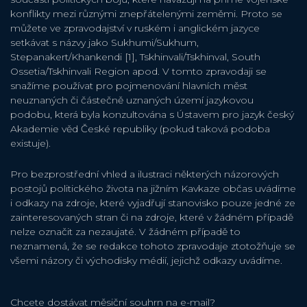
konflikty mezi různými znepřátelenými zeměmi. Proto se
můžete ve zpravodajství v ruském i anglickém jazyce
setkávat s názvy jako Sukhumi/Sukhum,
Stepanakert/Khankendi [1], Tskhinvali/Tskhinval, South
Ossetia/Tskhinvali Region apod. V tomto zpravodaji se
snažíme používat pro pojmenování hlavních měst
neuznaných či částečně uznaných území jazykovou
podobu, která byla konzultována s Ústavem pro jazyk český
Akademie věd České republiky (pokud taková podoba
existuje).
Pro bezprostřední vhled a ilustraci některých názorových
postojů politického života na jižním Kavkaze občas uvádíme
i odkazy na zdroje, které vyjadřují stanovisko pouze jedné ze
zainteresovaných stran či na zdroje, které v žádném případě
nelze označit za nezaujaté. V žádném případě to
neznamená, že se redakce tohoto zpravodaje ztotožňuje se
všemi názory či východisky médií, jejichž odkazy uvádíme.
Chcete dostávat měsiční souhrn na e-mail?