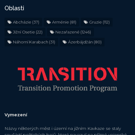
Oblasti
Abcházie
(37)
Arménie
(81)
Gruzie
(112)
Jižní Osetie
(22)
Nezařazené
(1246)
Náhorní Karabach
(31)
Ázerbájdžán
(80)
Vymezení
Názvy některých měst i území na jižním Kavkaze se staly
součástí politických bojů, které navazují na přímé vojenské