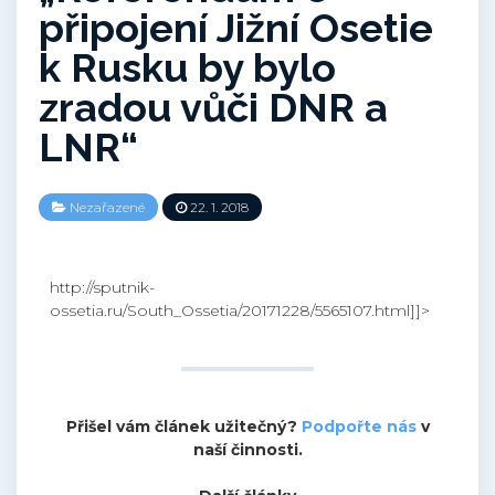
připojení Jižní Osetie
k Rusku by bylo
zradou vůči DNR a
LNR“
Nezařazené
22. 1. 2018
http://sputnik-
ossetia.ru/South_Ossetia/20171228/5565107.html]]>
Přišel vám článek užitečný?
Podpořte nás
v
naší činnosti.