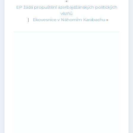
«
EP žádá propuštění ázerbájdžánských politických
vězňů
|
Ekovesnice v Náhorním Karabachu
»