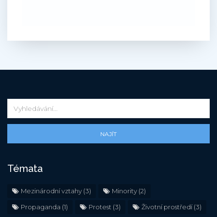
NAJÍT
Témata
Mezinárodní vztahy
(3)
Minority
(2)
Propaganda
(1)
Protest
(3)
Životní prostředí
(3)