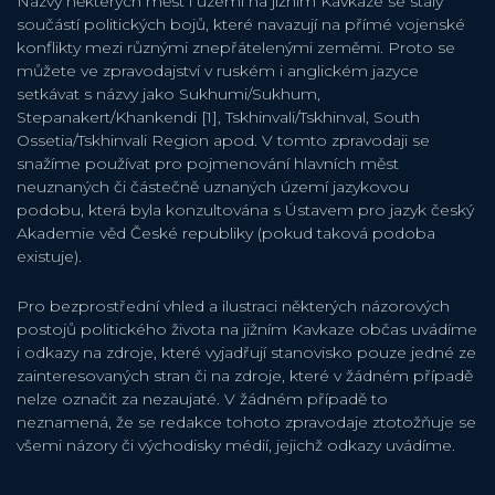
Názvy některých měst i území na jižním Kavkaze se staly
součástí politických bojů, které navazují na přímé vojenské
konflikty mezi různými znepřátelenými zeměmi. Proto se
můžete ve zpravodajství v ruském i anglickém jazyce
setkávat s názvy jako Sukhumi/Sukhum,
Stepanakert/Khankendi [1], Tskhinvali/Tskhinval, South
Ossetia/Tskhinvali Region apod. V tomto zpravodaji se
snažíme používat pro pojmenování hlavních měst
neuznaných či částečně uznaných území jazykovou
podobu, která byla konzultována s Ústavem pro jazyk český
Akademie věd České republiky (pokud taková podoba
existuje).
Pro bezprostřední vhled a ilustraci některých názorových
postojů politického života na jižním Kavkaze občas uvádíme
i odkazy na zdroje, které vyjadřují stanovisko pouze jedné ze
zainteresovaných stran či na zdroje, které v žádném případě
nelze označit za nezaujaté. V žádném případě to
neznamená, že se redakce tohoto zpravodaje ztotožňuje se
všemi názory či východisky médií, jejichž odkazy uvádíme.