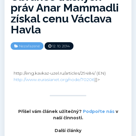
práv Anar Mammadli
získal cenu Václava
Havla
Nezařazené
12. 10. 2014
http://eng.kavkaz-uzel.ru/articles/29484/ (EN)
http://www.eurasianet.org/node/70206
]]>
Přišel vám článek užitečný?
Podpořte nás
v
naší činnosti.
Další články