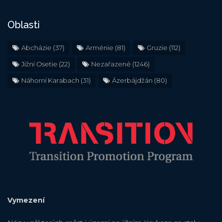
Oblasti
Abcházie
(37)
Arménie
(81)
Gruzie
(112)
Jižní Osetie
(22)
Nezařazené
(1246)
Náhorní Karabach
(31)
Ázerbájdžán
(80)
Vymezení