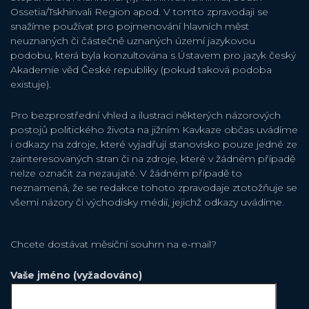
Ossetia/Tskhinvali Region apod. V tomto zpravodaji se
snažíme používat pro pojmenování hlavních měst
neuznaných či částečně uznaných území jazykovou
podobu, která byla konzultována s Ústavem pro jazyk český
Akademie věd České republiky (pokud taková podoba
existuje).
Pro bezprostřední vhled a ilustraci některých názorových
postojů politického života na jižním Kavkaze občas uvádíme
i odkazy na zdroje, které vyjadřují stanovisko pouze jedné ze
zainteresovaných stran či na zdroje, které v žádném případě
nelze označit za nezaujaté. V žádném případě to
neznamená, že se redakce tohoto zpravodaje ztotožňuje se
všemi názory či východisky médií, jejichž odkazy uvádíme.
Chcete dostávat měsiční souhrn na e-mail?
Vaše jméno (vyžadováno)