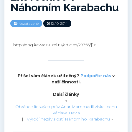
Náhorním Karabachu
Nezařazené
12. 10. 2014
http://eng.kavkaz-uzel.ru/articles/29355/]]>
Přišel vám článek užitečný?
Podpořte nás
v
naší činnosti.
Další články
«
Obránce lidských práv Anar Mammadli získal cenu
Václava Havla
|
Výročí nezávislosti Náhorního Karabachu
»