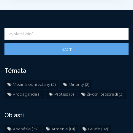
NAJÍT
Témata
Mezinárodní vztahy
(3)
Minority
(2)
Propaganda
(1)
Protest
(3)
Životní prostředí
(3)
Oblasti
Abcházie
(37)
Arménie
(81)
Gruzie
(112)