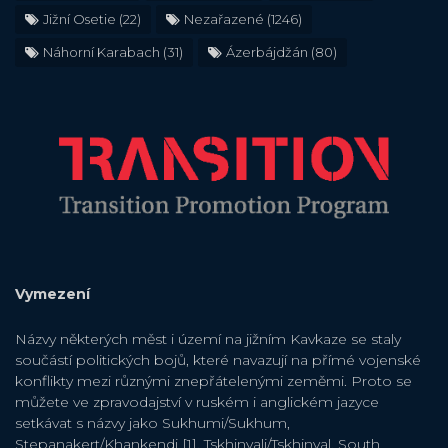
Jižní Osetie
(22)
Nezařazené
(1246)
Náhorní Karabach
(31)
Ázerbájdžán
(80)
Vymezení
Názvy některých měst i území na jižním Kavkaze se staly
součástí politických bojů, které navazují na přímé vojenské
konflikty mezi různými znepřátelenými zeměmi. Proto se
můžete ve zpravodajství v ruském i anglickém jazyce
setkávat s názvy jako Sukhumi/Sukhum,
Stepanakert/Khankendi [1], Tskhinvali/Tskhinval, South