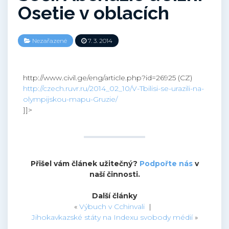
Osetie v oblacích
Nezařazené
7. 3. 2014
http://www.civil.ge/eng/article.php?id=26925 (CZ)
http://czech.ruvr.ru/2014_02_10/V-Tbilisi-se-urazili-na-
olympijskou-mapu-Gruzie/
]]>
Přišel vám článek užitečný?
Podpořte nás
v
naší činnosti.
Další články
«
Výbuch v Cchinvali
|
Jihokavkazské státy na Indexu svobody médií
»