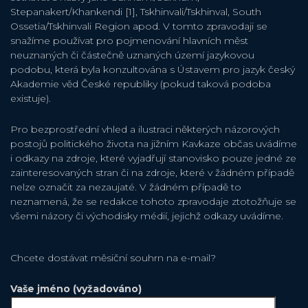
Stepanakert/Khankendi [1], Tskhinvali/Tskhinval, South
Ossetia/Tskhinvali Region apod. V tomto zpravodaji se
snažíme používat pro pojmenování hlavních měst
neuznaných či částečně uznaných území jazykovou
podobu, která byla konzultována s Ústavem pro jazyk český
Akademie věd České republiky (pokud taková podoba
existuje).
Pro bezprostřední vhled a ilustraci některých názorových
postojů politického života na jižním Kavkaze občas uvádíme
i odkazy na zdroje, které vyjadřují stanovisko pouze jedné ze
zainteresovaných stran či na zdroje, které v žádném případě
nelze označit za nezaujaté. V žádném případě to
neznamená, že se redakce tohoto zpravodaje ztotožňuje se
všemi názory či východisky médií, jejichž odkazy uvádíme.
Chcete dostávat měsiční souhrn na e-mail?
Vaše jméno (vyžadováno)