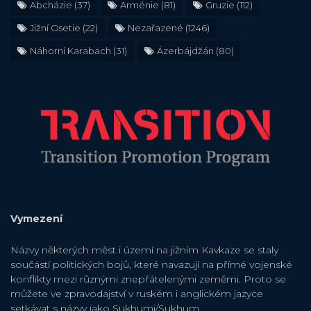
Abcházie
(37)
Arménie
(81)
Gruzie
(112)
Jižní Osetie
(22)
Nezařazené
(1246)
Náhorní Karabach
(31)
Ázerbájdžán
(80)
Vymezení
Názvy některých měst i území na jižním Kavkaze se staly
součástí politických bojů, které navazují na přímé vojenské
konflikty mezi různými znepřátelenými zeměmi. Proto se
můžete ve zpravodajství v ruském i anglickém jazyce
setkávat s názvy jako Sukhumi/Sukhum,