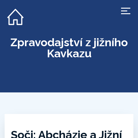
Zpravodajství z jižního
Kavkazu
Soči: Abcházie a Jižní