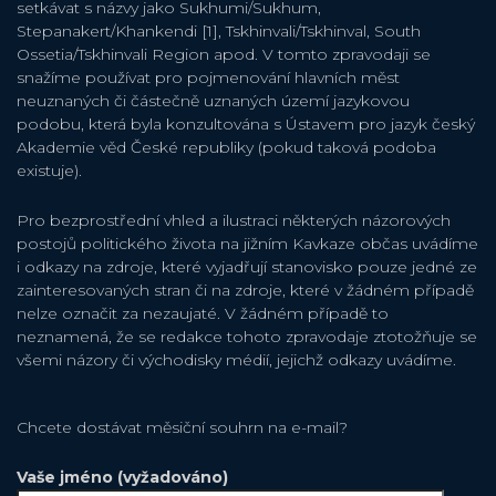
setkávat s názvy jako Sukhumi/Sukhum,
Stepanakert/Khankendi [1], Tskhinvali/Tskhinval, South
Ossetia/Tskhinvali Region apod. V tomto zpravodaji se
snažíme používat pro pojmenování hlavních měst
neuznaných či částečně uznaných území jazykovou
podobu, která byla konzultována s Ústavem pro jazyk český
Akademie věd České republiky (pokud taková podoba
existuje).
Pro bezprostřední vhled a ilustraci některých názorových
postojů politického života na jižním Kavkaze občas uvádíme
i odkazy na zdroje, které vyjadřují stanovisko pouze jedné ze
zainteresovaných stran či na zdroje, které v žádném případě
nelze označit za nezaujaté. V žádném případě to
neznamená, že se redakce tohoto zpravodaje ztotožňuje se
všemi názory či východisky médií, jejichž odkazy uvádíme.
Chcete dostávat měsiční souhrn na e-mail?
Vaše jméno (vyžadováno)