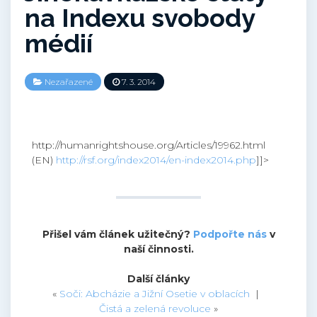
na Indexu svobody
médií
Nezařazené
7. 3. 2014
http://humanrightshouse.org/Articles/19962.html
(EN)
http://rsf.org/index2014/en-index2014.php
]]>
Přišel vám článek užitečný?
Podpořte nás
v
naší činnosti.
Další články
«
Soči: Abcházie a Jižní Osetie v oblacích
|
Čistá a zelená revoluce
»