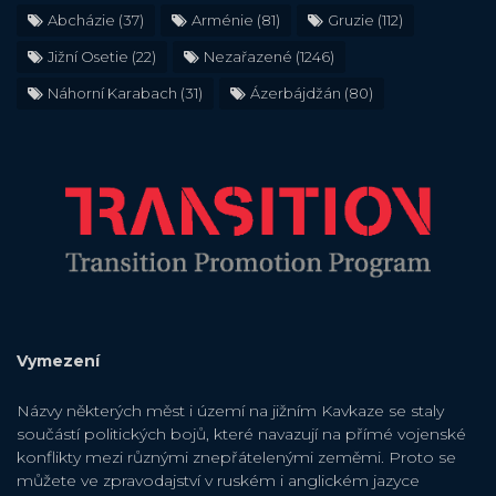
Abcházie
(37)
Arménie
(81)
Gruzie
(112)
Jižní Osetie
(22)
Nezařazené
(1246)
Náhorní Karabach
(31)
Ázerbájdžán
(80)
Vymezení
Názvy některých měst i území na jižním Kavkaze se staly
součástí politických bojů, které navazují na přímé vojenské
konflikty mezi různými znepřátelenými zeměmi. Proto se
můžete ve zpravodajství v ruském i anglickém jazyce