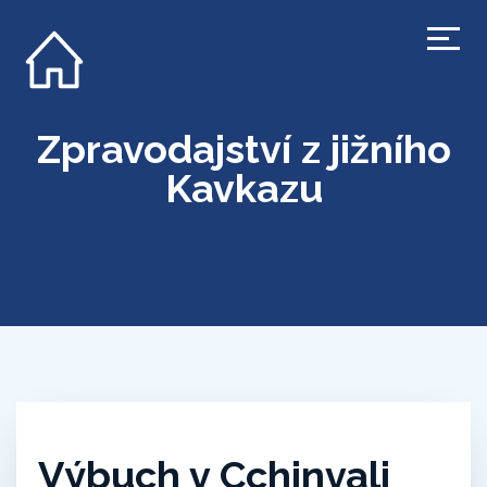
Zpravodajství z jižního
Kavkazu
Výbuch v Cchinvali