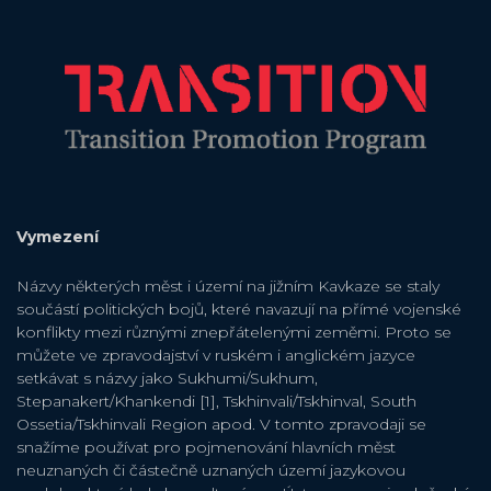
Vymezení
Názvy některých měst i území na jižním Kavkaze se staly
součástí politických bojů, které navazují na přímé vojenské
konflikty mezi různými znepřátelenými zeměmi. Proto se
můžete ve zpravodajství v ruském i anglickém jazyce
setkávat s názvy jako Sukhumi/Sukhum,
Stepanakert/Khankendi [1], Tskhinvali/Tskhinval, South
Ossetia/Tskhinvali Region apod. V tomto zpravodaji se
snažíme používat pro pojmenování hlavních měst
neuznaných či částečně uznaných území jazykovou