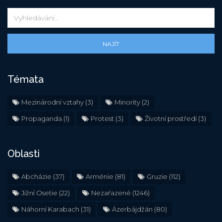
NAJÍT
Témata
Mezinárodní vztahy
(3)
Minority
(2)
Propaganda
(1)
Protest
(3)
Životní prostředí
(3)
Oblasti
Abcházie
(37)
Arménie
(81)
Gruzie
(112)
Jižní Osetie
(22)
Nezařazené
(1246)
Náhorní Karabach
(31)
Ázerbájdžán
(80)