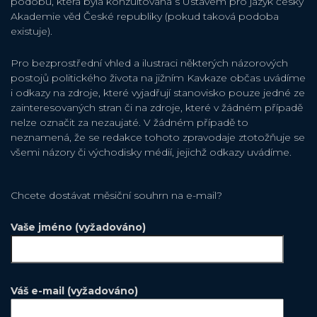
podobu, která byla konzultována s Ústavem pro jazyk český
Akademie věd České republiky (pokud taková podoba
existuje).
Pro bezprostřední vhled a ilustraci některých názorových
postojů politického života na jižním Kavkaze občas uvádíme
i odkazy na zdroje, které vyjadřují stanovisko pouze jedné ze
zainteresovaných stran či na zdroje, které v žádném případě
nelze označit za nezaujaté. V žádném případě to
neznamená, že se redakce tohoto zpravodaje ztotožňuje se
všemi názory či východisky médií, jejichž odkazy uvádíme.
Chcete dostávat měsiční souhrn na e-mail?
Vaše jméno (vyžadováno)
Váš e-mail (vyžadováno)