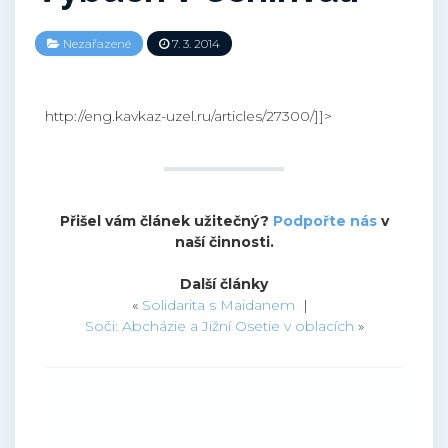
Nezařazené
7. 3. 2014
http://eng.kavkaz-uzel.ru/articles/27300/]]>
Přišel vám článek užitečný?
Podpořte nás
v
naší činnosti.
Další články
«
Solidarita s Maidanem
|
Soči: Abcházie a Jižní Osetie v oblacích
»