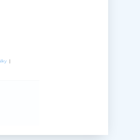
lky
|