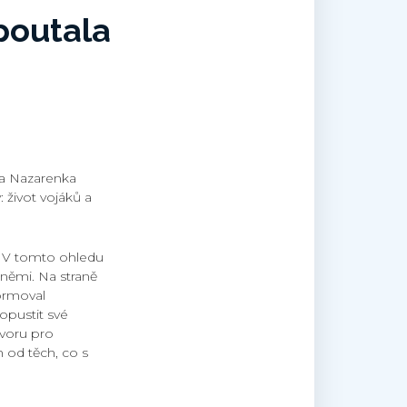
poutala
la Nazarenka
 život vojáků a
0. V tomto ohledu
němi. Na straně
formoval
 opustit své
ovoru pro
h od těch, co s