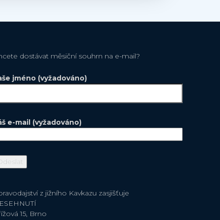
hcete dostávat měsiční souhrn na e-mail?
aše jméno (vyžadováno)
áš e-mail (vyžadováno)
ravodajství z jižního Kavkazu zasjišťuje
ESEHNUTÍ
ížová 15, Brno