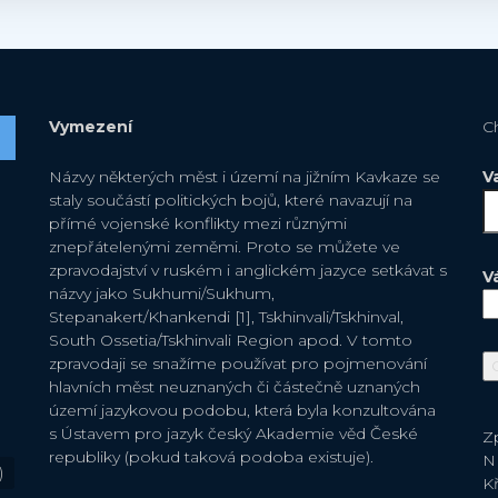
Vymezení
C
Názvy některých měst i území na jižním Kavkaze se
V
staly součástí politických bojů, které navazují na
přímé vojenské konflikty mezi různými
znepřátelenými zeměmi. Proto se můžete ve
zpravodajství v ruském i anglickém jazyce setkávat s
V
názvy jako Sukhumi/Sukhum,
Stepanakert/Khankendi [1], Tskhinvali/Tskhinval,
South Ossetia/Tskhinvali Region apod. V tomto
zpravodaji se snažíme používat pro pojmenování
hlavních měst neuznaných či částečně uznaných
území jazykovou podobu, která byla konzultována
s Ústavem pro jazyk český Akademie věd České
Zp
republiky (pokud taková podoba existuje).
N
)
Kř