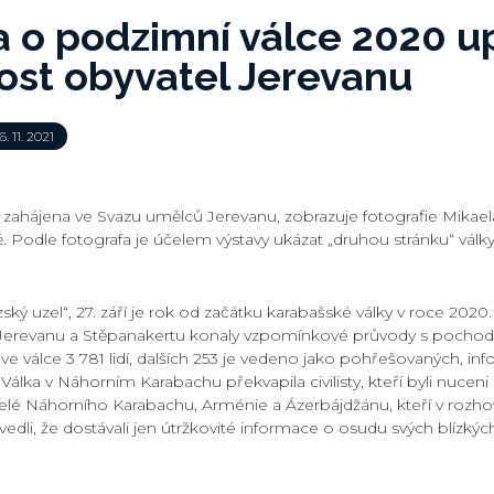
a o podzimní válce 2020 u
ost obyvatel Jerevanu
. 11. 2021
la zahájena ve Svazu umělců Jerevanu, zobrazuje fotografie Mikae
. Podle fotografa je účelem výstavy ukázat „druhou stránku“ války:
ský uzel“, 27. září je rok od začátku karabašské války v roce 202
 v Jerevanu a Stěpanakertu konaly vzpomínkové průvody s pochod
e válce 3 781 lidí, dalších 253 je vedeno jako pohřešovaných, in
 Válka v Náhorním Karabachu překvapila civilisty, kteří byli nuceni
lé Náhorního Karabachu, Arménie a Ázerbájdžánu, kteří v rozh
vedli, že dostávali jen útržkovité informace o osudu svých blízkýc