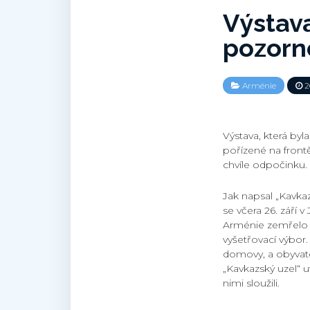
Výstav
pozorn
Arménie
26
Výstava, která by
pořízené na frontě
chvíle odpočinku.
Jak napsal „Kavkaz
se včera 26. září
Arménie zemřelo v
vyšetřovací výbor.
domovy, a obyvate
„Kavkazský uzel“ u
nimi sloužili.