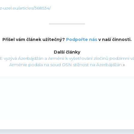
-uzel.eu/articles/368534/
Přišel vám článek užitečný?
Podpořte nás
v naší činnosti.
Další články
 vyzývá Ázerbájdžán a Arménii k vyšetřování zločinů podzimní vá
Arménie podala na soud OSN stížnost na Ázerbájdžán
»