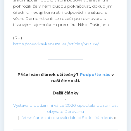
shromáždění poblíž vládní budovy v Jerevanu a
pohrozili, že v něm budou pokračovat, dokud jim
úředníci nedají konkrétní odpovědi na situaci s
vězni. Demonstranti se rozešli po rozhovoru s
tiskovým tajemníkem premiéra Nikol Pašinjana.
(RU)
https://www.kavkaz-uzel.eu/articles/368164/
Přišel vám článek užitečný?
Podpořte nás
v
naší činnosti.
Další články
«
Výstava o podzimní válce 2020 upoutala pozornost
obyvatel Jerevanu
|
Vesničané zablokovali dálnici Sotk – Vardenis
»