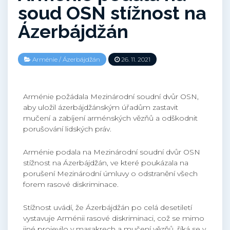
soud OSN stížnost na
Ázerbájdžán
Arménie
/
Ázerbájdžán
26. 11. 2021
Arménie požádala Mezinárodní soudní dvůr OSN,
aby uložil ázerbájdžánským úřadům zastavit
mučení a zabíjení arménských vězňů a odškodnit
porušování lidských práv.
Arménie podala na Mezinárodní soudní dvůr OSN
stížnost na Ázerbájdžán, ve které poukázala na
porušení Mezinárodní úmluvy o odstranění všech
forem rasové diskriminace.
Stížnost uvádí, že Ázerbájdžán po celá desetiletí
vystavuje Arménii rasové diskriminaci, což se mimo
jiné projevilo v masakrech a mučení vězňů, říká se v