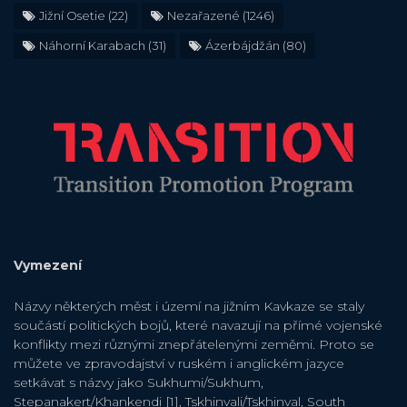
Jižní Osetie
(22)
Nezařazené
(1246)
Náhorní Karabach
(31)
Ázerbájdžán
(80)
Vymezení
Názvy některých měst i území na jižním Kavkaze se staly
součástí politických bojů, které navazují na přímé vojenské
konflikty mezi různými znepřátelenými zeměmi. Proto se
můžete ve zpravodajství v ruském i anglickém jazyce
setkávat s názvy jako Sukhumi/Sukhum,
Stepanakert/Khankendi [1], Tskhinvali/Tskhinval, South