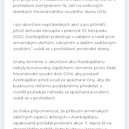
prohlášení zveřejněném 16. září na webových
stránkách Mezinárodního soudního dvora OSN.
I po skončení nepřátelských akcí a po příměří,
jehož dohoda vstoupila v platnost 10. listopadu
2020, Ázerbájdžán pokračuje v zabíjení a násilí proti
arménským vězňům, rukojmím a dalším zadrženým
osobám,“ uvádí se v prohlášení arménské strany.
Snahy Arménie o ukončení akcí Ázerbájdžánu
nebyly korunovány úspěchem. Arménie proto žádá
Mezinárodní soudní dvůr OSN, aby postavil
Ázerbájdžán před soud za spáchané činy, aby do
budoucna něčemu podobnému předešel, a
rovněž požaduje náhradu za spáchaná porušení,
uvádí se v prohlášení.
Je třeba připomenout, že příbuzní arménských
válečných zajatců držených v Ázerbájdžánu
opakovaně pořádali protestní akce. 9. srpna šli na