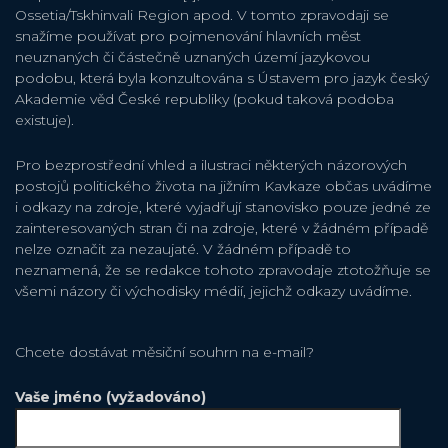
Ossetia/Tskhinvali Region apod. V tomto zpravodaji se
snažíme používat pro pojmenování hlavních měst
neuznaných či částečně uznaných území jazykovou
podobu, která byla konzultována s Ústavem pro jazyk český
Akademie věd České republiky (pokud taková podoba
existuje).
Pro bezprostřední vhled a ilustraci některých názorových
postojů politického života na jižním Kavkaze občas uvádíme
i odkazy na zdroje, které vyjadřují stanovisko pouze jedné ze
zainteresovaných stran či na zdroje, které v žádném případě
nelze označit za nezaujaté. V žádném případě to
neznamená, že se redakce tohoto zpravodaje ztotožňuje se
všemi názory či východisky médií, jejichž odkazy uvádíme.
Chcete dostávat měsiční souhrn na e-mail?
Vaše jméno (vyžadováno)