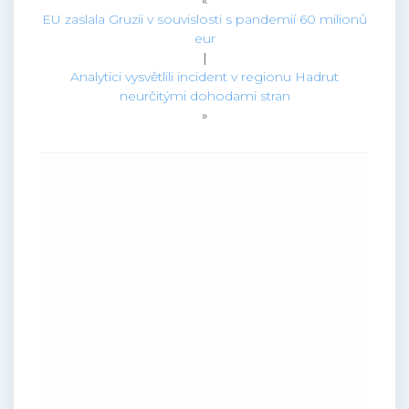
«
EU zaslala Gruzii v souvislosti s pandemií 60 milionů
eur
|
Analytici vysvětlili incident v regionu Hadrut
neurčitými dohodami stran
»