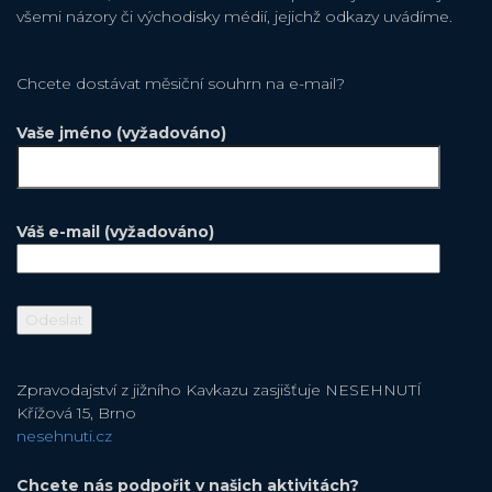
všemi názory či východisky médií, jejichž odkazy uvádíme.
Chcete dostávat měsiční souhrn na e-mail?
Vaše jméno (vyžadováno)
Váš e-mail (vyžadováno)
Zpravodajství z jižního Kavkazu zasjišťuje NESEHNUTÍ
Křížová 15, Brno
nesehnuti.cz
Chcete nás podpořit v našich aktivitách?