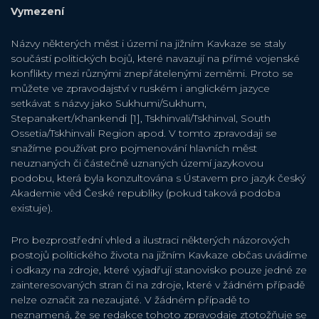
Vymezení
Názvy některých měst i území na jižním Kavkaze se staly
součástí politických bojů, které navazují na přímé vojenské
konflikty mezi různými znepřátelenými zeměmi. Proto se
můžete ve zpravodajství v ruském i anglickém jazyce
setkávat s názvy jako Sukhumi/Sukhum,
Stepanakert/Khankendi [1], Tskhinvali/Tskhinval, South
Ossetia/Tskhinvali Region apod. V tomto zpravodaji se
snažíme používat pro pojmenování hlavních měst
neuznaných či částečně uznaných území jazykovou
podobu, která byla konzultována s Ústavem pro jazyk český
Akademie věd České republiky (pokud taková podoba
existuje).
Pro bezprostřední vhled a ilustraci některých názorových
postojů politického života na jižním Kavkaze občas uvádíme
i odkazy na zdroje, které vyjadřují stanovisko pouze jedné ze
zainteresovaných stran či na zdroje, které v žádném případě
nelze označit za nezaujaté. V žádném případě to
neznamená, že se redakce tohoto zpravodaje ztotožňuje se