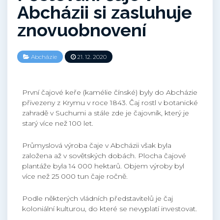
Abcházii si zasluhuje
znovuobnovení
Abcházie
21. 12. 2020
První čajové keře (kamélie čínské) byly do Abcházie
přivezeny z Krymu v roce 1843. Čaj rostl v botanické
zahradě v Suchumi a stále zde je čajovník, který je
starý více než 100 let.
Průmyslová výroba čaje v Abcházii však byla
založena až v sovětských dobách. Plocha čajové
plantáže byla 14 000 hektarů. Objem výroby byl
více než 25 000 tun čaje ročně.
Podle některých vládních představitelů je čaj
koloniální kulturou, do které se nevyplatí investovat.