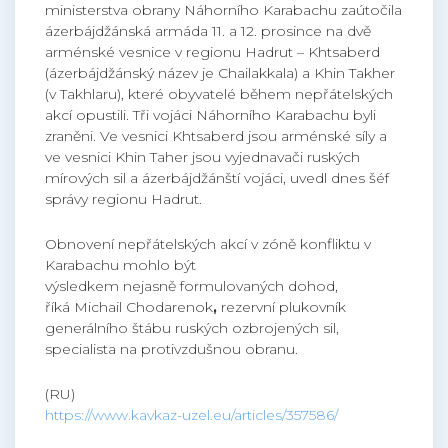
ministerstva obrany Náhorního Karabachu zaútočila
ázerbájdžánská armáda 11. a 12. prosince na dvě
arménské vesnice v regionu Hadrut – Khtsaberd
(ázerbájdžánský název je Chailakkala) a Khin Takher
(v Takhlaru), které obyvatelé během nepřátelských
akcí opustili. Tři vojáci Náhorního Karabachu byli
zraněni. Ve vesnici Khtsaberd jsou arménské síly a
ve vesnici Khin Taher jsou vyjednavači ruských
mírových sil a ázerbájdžánští vojáci, uvedl dnes šéf
správy regionu Hadrut.
Obnovení nepřátelských akcí v zóně konfliktu v
Karabachu mohlo být
výsledkem nejasně formulovaných dohod,
říká Michail Chodarenok
,
rezervní plukovník
generálního štábu ruských ozbrojených sil,
specialista na protivzdušnou obranu.
(RU)
https://www.kavkaz-uzel.eu/articles/357586/