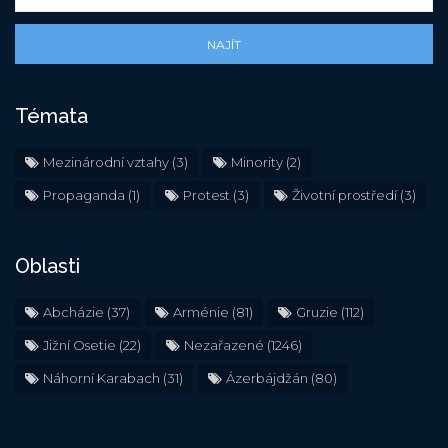
NAJÍT
Témata
Mezinárodní vztahy
(3)
Minority
(2)
Propaganda
(1)
Protest
(3)
Životní prostředí
(3)
Oblasti
Abcházie
(37)
Arménie
(81)
Gruzie
(112)
Jižní Osetie
(22)
Nezařazené
(1246)
Náhorní Karabach
(31)
Ázerbájdžán
(80)