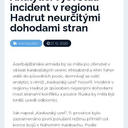
incident v regionu
Hadrut neurčitými
dohodami stran
Ázerbájdžán
21. 12. 2020
Ázerbájdžánská armáda by se měla po ofenzívě v
oblasti karabašských vesnic Khtsaberd a Khin Taher
vrátit do původních pozic, domnívají se ruští
analytici, s nimiž „Kavkazský uzel“ hovořil. Incident v
regionu Hadrut je způsoben nejasnými dohodami
mezi stranami konfliktu a pozice Ruska by měla být
tvrdší, uvedli odborníci.
Jak napsal „Kavkazský uzel“, 11. prosince bylo
zaznamenáno první porušení režimu příměří od
konce bojů v Náhorním Karabachu. Podle