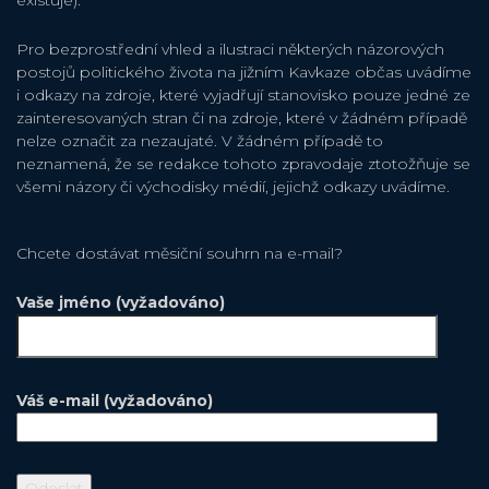
existuje).
Pro bezprostřední vhled a ilustraci některých názorových
postojů politického života na jižním Kavkaze občas uvádíme
i odkazy na zdroje, které vyjadřují stanovisko pouze jedné ze
zainteresovaných stran či na zdroje, které v žádném případě
nelze označit za nezaujaté. V žádném případě to
neznamená, že se redakce tohoto zpravodaje ztotožňuje se
všemi názory či východisky médií, jejichž odkazy uvádíme.
Chcete dostávat měsiční souhrn na e-mail?
Vaše jméno (vyžadováno)
Váš e-mail (vyžadováno)