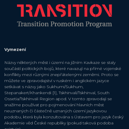
Vymezení
Názvy některých měst i území na jižním Kavkaze se staly
součástí politických bojů, které navazují na přímé vojenské
konflikty mezi různými znepřátelenými zeměmi. Proto se
můžete ve zpravodajství v ruském i anglickém jazyce
setkávat s názvy jako Sukhumi/Sukhum,
Stepanakert/Khankendi [1], Tskhinvali/Tskhinval, South
Ossetia/Tskhinvali Region apod. V tomto zpravodaji se
snažíme používat pro pojmenování hlavních měst
neuznaných či částečně uznaných území jazykovou
podobu, která byla konzultována s Ústavem pro jazyk český
Akademie věd České republiky (pokud taková podoba