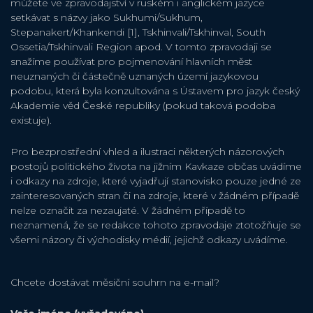
můžete ve zpravodajství v ruském i anglickém jazyce
setkávat s názvy jako Sukhumi/Sukhum,
Stepanakert/Khankendi [1], Tskhinvali/Tskhinval, South
Ossetia/Tskhinvali Region apod. V tomto zpravodaji se
snažíme používat pro pojmenování hlavních měst
neuznaných či částečně uznaných území jazykovou
podobu, která byla konzultována s Ústavem pro jazyk český
Akademie věd České republiky (pokud taková podoba
existuje).
Pro bezprostřední vhled a ilustraci některých názorových
postojů politického života na jižním Kavkaze občas uvádíme
i odkazy na zdroje, které vyjadřují stanovisko pouze jedné ze
zainteresovaných stran či na zdroje, které v žádném případě
nelze označit za nezaujaté. V žádném případě to
neznamená, že se redakce tohoto zpravodaje ztotožňuje se
všemi názory či východisky médií, jejichž odkazy uvádíme.
Chcete dostávat měsiční souhrn na e-mail?