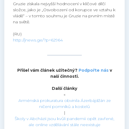
Gruzie získala nejvyšší hodnocení v klíčové dílčí
složce, jako je „Osvobození od korupce ve vztahu k
vládě“ – v tomto souhrnu je Gruzie na prvním místě
na světě.
(RU)
http://jnews.ge/?p=62964
Přišel vám článek užitečný?
Podpořte nás
v
naší činnosti.
Další články
«
Arménská prokuratura obvinila Ázerbájdžán ze
ničení pomníků a kostelů
|
Školy v Abcházii jsou kvůli pandemii opět zavřené,
ale online vzdělávání stále neexistuje