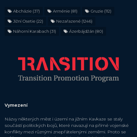
Abcházie
(37)
Arménie
(81)
Gruzie
(112)
Jižní Osetie
(22)
Nezařazené
(1246)
Náhorní Karabach
(31)
Ázerbájdžán
(80)
Vymezení
Názvy některých měst i území na jižním Kavkaze se staly
součástí politických bojů, které navazují na přímé vojenské
konflikty mezi různými znepřátelenými zeměmi. Proto se