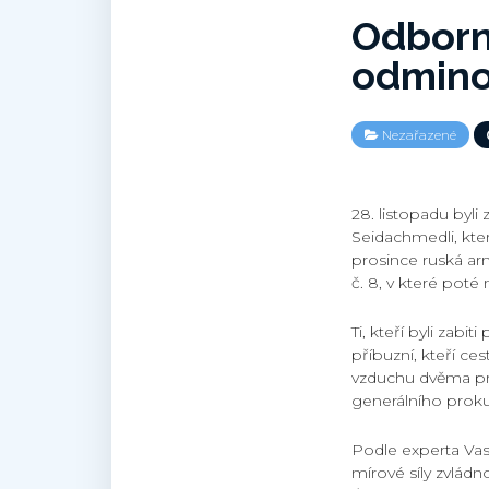
Odborní
odmino
Nezařazené
28. listopadu byli
Seidachmedli, kte
prosince ruská ar
č. 8, v které poté
Ti, kteří byli zabi
příbuzní, kteří ce
vzduchu dvěma pro
generálního proku
Podle experta Va
mírové síly zvládn