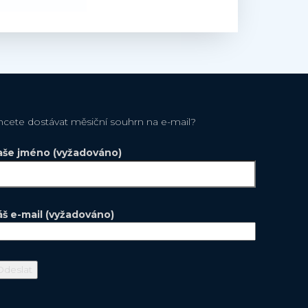
hcete dostávat měsiční souhrn na e-mail?
aše jméno (vyžadováno)
áš e-mail (vyžadováno)