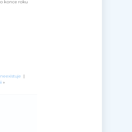
 do konce roku
 neexistuje
|
i
»