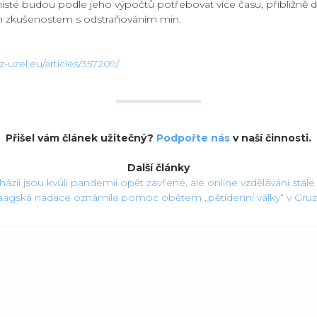
nisté budou podle jeho výpočtů potřebovat více času, přibližně
ím zkušenostem s odstraňováním min.
-uzel.eu/articles/357209/
Přišel vám článek užitečný?
Podpořte nás
v naší činnosti.
Další články
ázii jsou kvůli pandemii opět zavřené, ale online vzdělávání stále
agská nadace oznámila pomoc obětem „pětidenní války“ v Gruzi