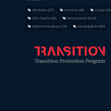
Abcházie
(37)
Arménie
(81)
Gruzie
(112
Jižní Osetie
(22)
Nezařazené
(1246)
Náhorní Karabach
(31)
Ázerbájdžán
(80)