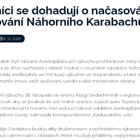
ci se dohadují o načasov
vání Náhorního Karabach
8. 12. 2020
 zabiti čtyři občané Ázerbájdžánu při výbuchu protitankové miny v
rá se dříve nacházela v oblasti Hadrut v neuznané republice Náho
máda zneškodnila asi 100 kusů výbušnin ve Stepanakertu a také zb
 mohlo znovu začít vyučování, uvedlo ruské ministerstvo obrany.
ti při výbuchu 28. listopadu ve vesnici Ašagi Seidachmedli v regionu F
stovali, aby se podívali do své rodné vesnice, a jejich auto Toyot
titankovými minami, řekl vedoucí tiskové oddělení ázerbájdžá
rátora Gunay Salimzade korespondentovi „Kavkazského uzlu“.
silije Dandykina budou díky zkušenostem a technickému vybaven
out odminování v oblastech, které mu byly přiděleny, nejrychleji