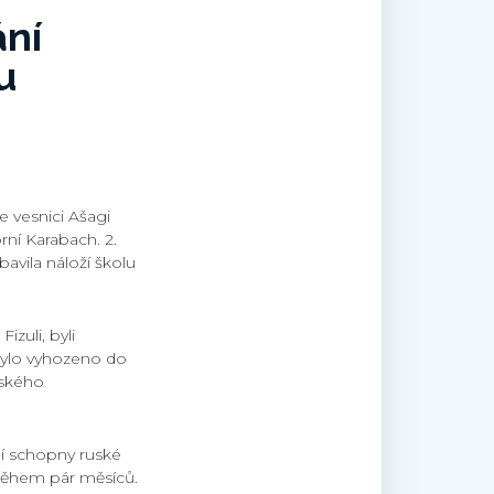
ání
u
e vesnici Ašagi
rní Karabach. 2.
avila náloží školu
izuli, byli
a bylo vyhozeno do
nského
í schopny ruské
 během pár měsíců.