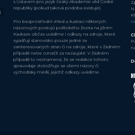
s Ústavem pro jazyk český Akademie věd České
Zp
republiky (pokud taková podoba existuje).
N
)
Kř
Pro bezprostřední vhled a ilustraci některých
n
názorových postojů politického života na jižním
Kavkaze občas uvádíme i odkazy na zdroje, které
C
vyjadřují stanovisko pouze jedné ze
P
zainteresovaných stran či na zdroje, které v žádném
n
případě nelze označit za nezaujaté. V žádném
případě to neznamená, že se redakce tohoto
D
zpravodaje ztotožňuje se všemi názory či
východisky médií, jejichž odkazy uvádíme.