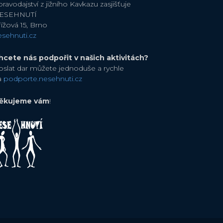
ravodajství z jižního Kavkazu zasjišťuje
ESEHNUTÍ
ížová 15, Brno
esehnuti.cz
hcete nás podpořit v našich aktivitách?
oslat dar můžete jednoduše a rychle
a
podporte.nesehnuti.cz
ěkujeme vám
!