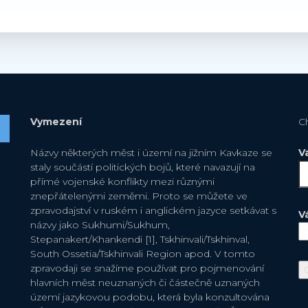
Vymezení
C
Názvy některých měst i území na jižním Kavkaze se
V
staly součástí politických bojů, které navazují na
přímé vojenské konflikty mezi různými
znepřátelenými zeměmi. Proto se můžete ve
zpravodajství v ruském i anglickém jazyce setkávat s
V
názvy jako Sukhumi/Sukhum,
Stepanakert/Khankendi [1], Tskhinvali/Tskhinval,
South Ossetia/Tskhinvali Region apod. V tomto
zpravodaji se snažíme používat pro pojmenování
hlavních měst neuznaných či částečně uznaných
území jazykovou podobu, která byla konzultována