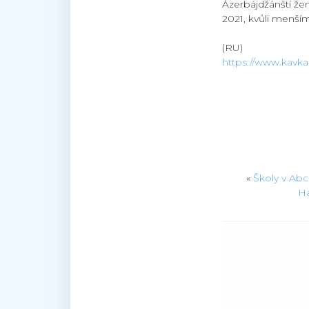
Ázerbájdžánští že
2021, kvůli menš
(RU)
https://www.kavkaz
«
Školy v Abch
Ha