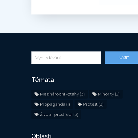
NAJÍT
Témata
Mezinárodní vztahy
(3)
Minority
(2)
Propaganda
(1)
Protest
(3)
Životní prostředí
(3)
Oblasti