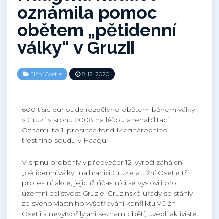
oznámila pomoc
obětem „pětidenní
války“ v Gruzii
Jižní Osetie
8. 12. 2020
600 tisíc eur bude rozděleno obětem během války
v Gruzii v srpnu 2008 na léčbu a rehabilitaci.
Oznámil to 1. prosince fond Mezinárodního
trestního soudu v Haagu.
V srpnu proběhly v předvečer 12. výročí zahájení
„pětidenní války“ na hranici Gruzie a Jižní Osetie tři
protestní akce, jejichž účastníci se vyslovili pro
územní celistvost Gruzie. Gruzínské úřady se stáhly
ze svého vlastního vyšetřování konfliktu v Jižní
Osetii a nevytvořily ani seznam obětí, uvedli aktivisté