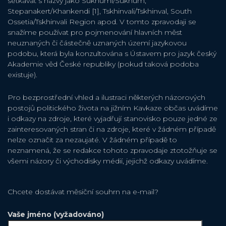
setkávat s názvy jako Sukhumi/Sukhum,
Stepanakert/Khankendi [1], Tskhinvali/Tskhinval, South
Ossetia/Tskhinvali Region apod. V tomto zpravodaji se
snažíme používat pro pojmenování hlavních měst
neuznaných či částečně uznaných území jazykovou
podobu, která byla konzultována s Ústavem pro jazyk český
Akademie věd České republiky (pokud taková podoba
existuje).
Pro bezprostřední vhled a ilustraci některých názorových
postojů politického života na jižním Kavkaze občas uvádíme
i odkazy na zdroje, které vyjadřují stanovisko pouze jedné ze
zainteresovaných stran či na zdroje, které v žádném případě
nelze označit za nezaujaté. V žádném případě to
neznamená, že se redakce tohoto zpravodaje ztotožňuje se
všemi názory či východisky médií, jejichž odkazy uvádíme.
Chcete dostávat měsiční souhrn na e-mail?
Vaše jméno (vyžadováno)