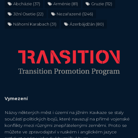
Abcházie
(37)
Arménie
(81)
Gruzie
(112)
Jižní Osetie
(22)
Nezařazené
(1246)
Náhorní Karabach
(31)
Ázerbájdžán
(80)
Vymezení
Názvy některých měst i území na jižním Kavkaze se staly
součástí politických bojů, které navazují na přímé vojenské
konflikty mezi různými znepřátelenými zeměmi. Proto se
můžete ve zpravodajství v ruském i anglickém jazyce