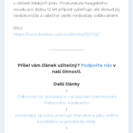
v oblasti lidských práv. Prokuratura haagského
soudu po dobu 12 let případ vyšetřuje, ale dosud jej
nedokončila a válečné oběti nedostaly odškodnění.
(RU)
https://www.kavkaz-uzel.eu/articles/357132/
Přišel vám článek užitečný?
Podpořte nás
v
naší činnosti.
Další články
«
Odborníci se dohadují o načasování odminování
Náhorního Karabachu
|
Arménská opozice jmenuje Manukana jako svého
kandidáta na předsedu vlády
»