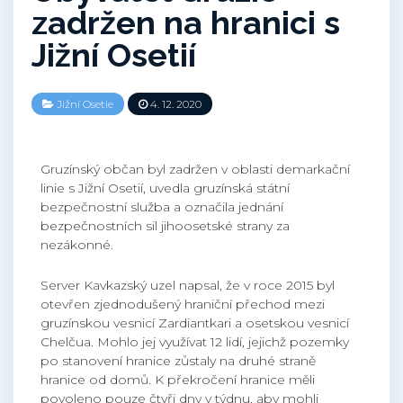
zadržen na hranici s
Jižní Osetií
Jižní Osetie
4. 12. 2020
Gruzínský občan byl zadržen v oblasti demarkační
linie s Jižní Osetií, uvedla gruzínská státní
bezpečnostní služba a označila jednání
bezpečnostních sil jihoosetské strany za
nezákonné.
Server Kavkazský uzel napsal, že v roce 2015 byl
otevřen zjednodušený hraniční přechod mezi
gruzínskou vesnicí Zardiantkari a osetskou vesnicí
Chelčua. Mohlo jej využívat 12 lidí, jejichž pozemky
po stanovení hranice zůstaly na druhé straně
hranice od domů. K překročení hranice měli
povoleno pouze čtyři dny v týdnu, aby mohli