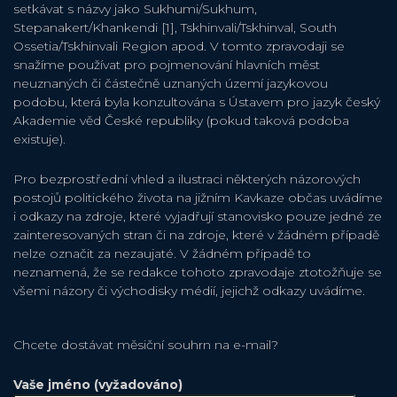
setkávat s názvy jako Sukhumi/Sukhum,
Stepanakert/Khankendi [1], Tskhinvali/Tskhinval, South
Ossetia/Tskhinvali Region apod. V tomto zpravodaji se
snažíme používat pro pojmenování hlavních měst
neuznaných či částečně uznaných území jazykovou
podobu, která byla konzultována s Ústavem pro jazyk český
Akademie věd České republiky (pokud taková podoba
existuje).
Pro bezprostřední vhled a ilustraci některých názorových
postojů politického života na jižním Kavkaze občas uvádíme
i odkazy na zdroje, které vyjadřují stanovisko pouze jedné ze
zainteresovaných stran či na zdroje, které v žádném případě
nelze označit za nezaujaté. V žádném případě to
neznamená, že se redakce tohoto zpravodaje ztotožňuje se
všemi názory či východisky médií, jejichž odkazy uvádíme.
Chcete dostávat měsiční souhrn na e-mail?
Vaše jméno (vyžadováno)