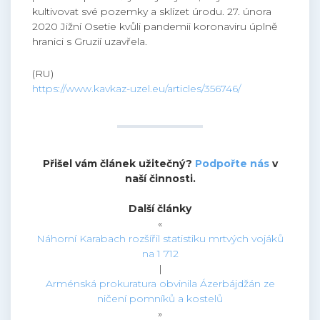
kultivovat své pozemky a sklízet úrodu. 27. února
2020 Jižní Osetie kvůli pandemii koronaviru úplně
hranici s Gruzií uzavřela.
(RU)
https://www.kavkaz-uzel.eu/articles/356746/
Přišel vám článek užitečný?
Podpořte nás
v
naší činnosti.
Další články
«
Náhorní Karabach rozšířil statistiku mrtvých vojáků
na 1 712
|
Arménská prokuratura obvinila Ázerbájdžán ze
ničení pomníků a kostelů
»