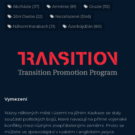
Abcházie
(37)
Arménie
(81)
Gruzie
(112)
Jižní Osetie
(22)
Nezařazené
(1246)
Náhorní Karabach
(31)
Ázerbájdžán
(80)
Vymezení
Názvy některých měst i území na jižním Kavkaze se staly
součástí politických bojů, které navazují na přímé vojenské
konflikty mezi různými znepřátelenými zeměmi. Proto se
můžete ve zpravodajství v ruském i anglickém jazyce