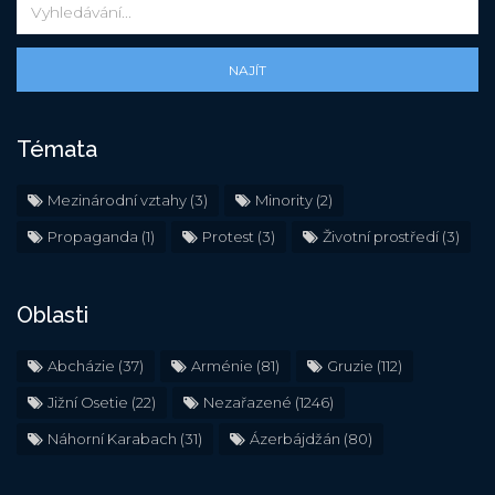
NAJÍT
Témata
Mezinárodní vztahy
(3)
Minority
(2)
Propaganda
(1)
Protest
(3)
Životní prostředí
(3)
Oblasti
Abcházie
(37)
Arménie
(81)
Gruzie
(112)
Jižní Osetie
(22)
Nezařazené
(1246)
Náhorní Karabach
(31)
Ázerbájdžán
(80)