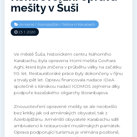
mešity v Šuši
Arménie
/
Ázerbájdžán
/
Náhorní Karabach
23. 1. 2020
Ve městě Šuša, historickém centru Náhorního
Karabachu, byla opravena Horní mešita Govhara
Aghi, která byla zničena v průběhu války na začátku
90. let. Restaurátorské práce byly dokončeny v říjnu
a trvaly pět let. Opravu financovala nadace IDeA
společně s íránskou nadací ICOMOS zejména díky
podpoře kazašského oligarchy Boranbajeva.
Znovuotevření opravené mešity se ale neobešlo
bez kritiky jak od arménských obyvatel, tak z
Ázerbájdžánu. Arménští obyvatelé Karabachu sdílí
ambivalenci k restaurování muslimských památek.
Oprava podporující turismus je vnímána pozitivně,