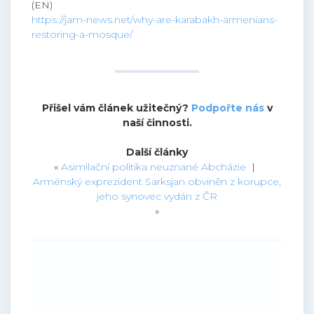
(EN)
https://jam-news.net/why-are-karabakh-armenians-
restoring-a-mosque/
Přišel vám článek užitečný?
Podpořte nás
v
naší činnosti.
Další články
«
Asimilační politika neuznané Abcházie
|
Arménský exprezident Sarksjan obviněn z korupce,
jeho synovec vydán z ČR
»