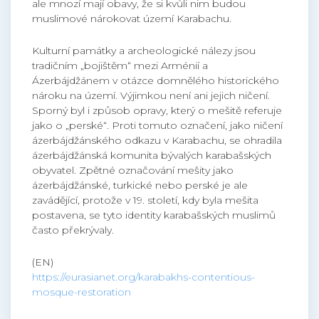
ale mnozí mají obavy, že si kvůli nim budou
muslimové nárokovat území Karabachu.
Kulturní památky a archeologické nálezy jsou
tradičním „bojištěm“ mezi Arménií a
Ázerbájdžánem v otázce domnělého historického
nároku na území. Výjimkou není ani jejich ničení.
Sporný byl i způsob opravy, který o mešitě referuje
jako o „perské“. Proti tomuto označení, jako ničení
ázerbájdžánského odkazu v Karabachu, se ohradila
ázerbájdžánská komunita bývalých karabašských
obyvatel. Zpětné označování mešity jako
ázerbájdžánské, turkické nebo perské je ale
zavádějící, protože v 19. století, kdy byla mešita
postavena, se tyto identity karabašských muslimů
často překrývaly.
(EN)
https://eurasianet.org/karabakhs-contentious-
mosque-restoration