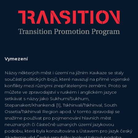
Vymezení
Názvy některých měst i území na jižním Kavkaze se staly
součástí politických bojů, které navazují na přímé vojenské
konflikty mezi různými znepřátelenými zeměmi. Proto se
můžete ve zpravodajství v ruském i anglickém jazyce
setkávat s názvy jako Sukhumi/Sukhum,
Stepanakert/Khankendi [1], Tskhinvali/Tskhinval, South
Ossetia/Tskhinvali Region apod. V tomto zpravodaji se
snažíme používat pro pojmenování hlavních měst
neuznaných či částečně uznaných území jazykovou
podobu, která byla konzultována s Ústavem pro jazyk český
Akademie věd České republiky (pokud taková podoba