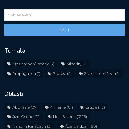
NAJÍT
Témata
Mezinárodní vztahy
(3)
Minority
(2)
Propaganda
(1)
Protest
(3)
Životní prostředí
(3)
Oblasti
Abcházie
(37)
Arménie
(81)
Gruzie
(112)
Jižní Osetie
(22)
Nezařazené
(1246)
Náhorní Karabach
(31)
Ázerbájdžán
(80)