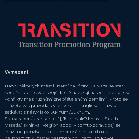
Vymezení
Názvy některých měst i území na jižním Kavkaze se staly
součástí politických bojů, které navazují na přímé vojenské
konflikty mezi různými znepřátelenými zeměmi. Proto se
můžete ve zpravodajství v ruském i anglickém jazyce
setkávat s názvy jako Sukhumi/Sukhum,
Stepanakert/Khankendi [1], Tskhinvali/Tskhinval, South
Ossetia/Tskhinvali Region apod. V tomto zpravodaji se
snažíme používat pro pojmenování hlavních měst
neuznaných či částečně uznaných území jazykovou