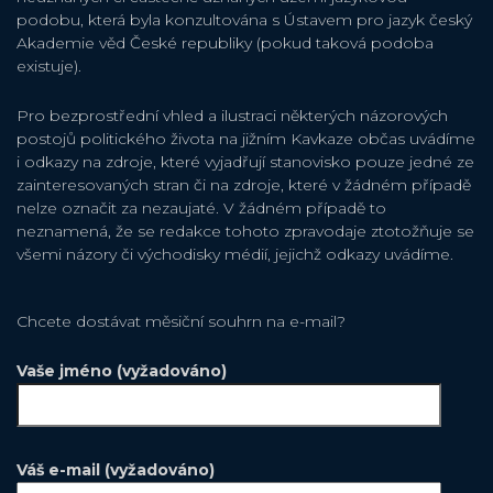
podobu, která byla konzultována s Ústavem pro jazyk český
Akademie věd České republiky (pokud taková podoba
existuje).
Pro bezprostřední vhled a ilustraci některých názorových
postojů politického života na jižním Kavkaze občas uvádíme
i odkazy na zdroje, které vyjadřují stanovisko pouze jedné ze
zainteresovaných stran či na zdroje, které v žádném případě
nelze označit za nezaujaté. V žádném případě to
neznamená, že se redakce tohoto zpravodaje ztotožňuje se
všemi názory či východisky médií, jejichž odkazy uvádíme.
Chcete dostávat měsiční souhrn na e-mail?
Vaše jméno (vyžadováno)
Váš e-mail (vyžadováno)