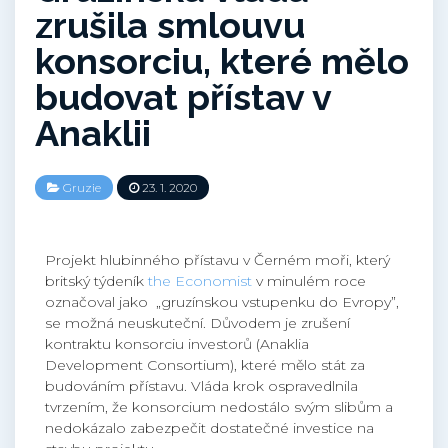
zrušila smlouvu
konsorciu, které mělo
budovat přístav v
Anaklii
Gruzie
23. 1. 2020
Projekt hlubinného přístavu v Černém moři, který
britský týdeník
the Economist
v minulém roce
označoval jako „gruzínskou vstupenku do Evropy”,
se možná neuskuteční. Důvodem je zrušení
kontraktu konsorciu investorů (Anaklia
Development Consortium), které mělo stát za
budováním přístavu. Vláda krok ospravedlnila
tvrzením, že konsorcium nedostálo svým slibům a
nedokázalo zabezpečit dostatečné investice na