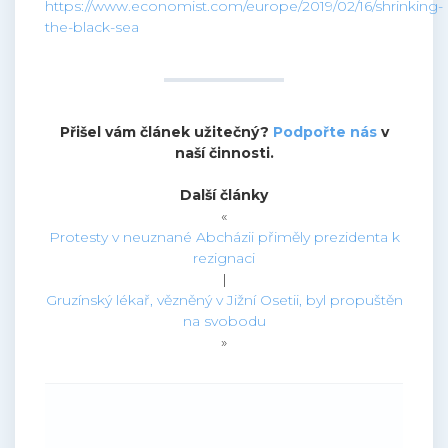
https://www.economist.com/europe/2019/02/16/shrinking-
the-black-sea
Přišel vám článek užitečný?
Podpořte nás
v
naší činnosti.
Další články
«
Protesty v neuznané Abcházii přiměly prezidenta k
rezignaci
|
Gruzínský lékař, vězněný v Jižní Osetii, byl propuštěn
na svobodu
»