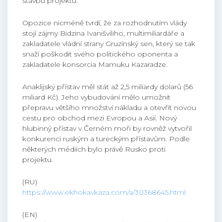
stavbu projektu.
Opozice nicméně tvrdí, že za rozhodnutím vlády
stojí zájmy Bidzina Ivanišviliho, multimiliardáře a
zakladatele vládní strany Gruzínský sen, který se tak
snaží poškodit svého politického oponenta a
zakladatele konsorcia Mamuku Kazaradze.
Anaklijský přístav měl stát až 2,5 miliardy dolarů (56
miliard Kč). Jeho vybudování mělo umožnit
přepravu většího množství nákladu a otevřít novou
cestu pro obchod mezi Evropou a Asií. Nový
hlubinný přístav v Černém moři by rovněž vytvořil
konkurenci ruským a tureckým přístavům. Podle
některých médiích bylo právě Rusko proti
projektu.
(RU)
https://www.ekhokavkaza.com/a/30368645.html
(EN)