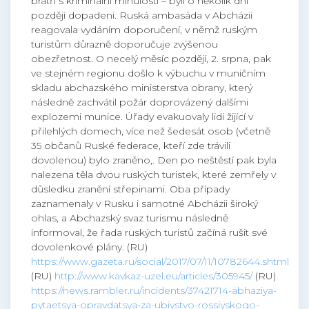
bratři s kriminální minulostí – byli o několik dní
později dopadeni. Ruská ambasáda v Abcházii
reagovala vydáním doporučení, v němž ruským
turistům důrazně doporučuje zvýšenou
obezřetnost. O necelý měsíc pozdějí, 2. srpna, pak
ve stejném regionu došlo k výbuchu v muničním
skladu abchazského ministerstva obrany, který
následně zachvátil požár doprovázený dalšími
explozemi munice. Úřady evakuovaly lidi žijící v
přilehlých domech, více než šedesát osob (včetně
35 občanů Ruské federace, kteří zde trávili
dovolenou) bylo zraněno,. Den po neštěstí pak byla
nalezena těla dvou ruských turistek, které zemřely v
důsledku zranění střepinami. Oba případy
zaznamenaly v Rusku i samotné Abcházii široký
ohlas, a Abchazský svaz turismu následně
informoval, že řada ruských turistů začíná rušit své
dovolenkové plány. (RU)
https://www.gazeta.ru/social/2017/07/11/10782644.shtml
(RU)
http://www.kavkaz-uzel.eu/articles/305945/
(RU)
https://news.rambler.ru/incidents/37421714-abhaziya-
pytaetsya-opravdatsya-za-ubiystvo-rossiyskogo-