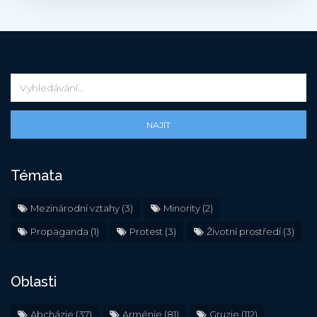
NAJÍT
Témata
Mezinárodní vztahy
(3)
Minority
(2)
Propaganda
(1)
Protest
(3)
Životní prostředí
(3)
Oblasti
Abcházie
(37)
Arménie
(81)
Gruzie
(112)