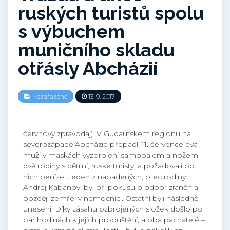
ruských turistů spolu
s výbuchem
muničního skladu
otřásly Abcházií
Nezařazené
13. 9. 2017
červnový zpravodaj). V Gudautském regionu na
severozápadě Abcházie přepadli 11. července dva
muži v maskách vyzbrojeni samopalem a nožem
dvě rodiny s dětmi, ruské turisty, a požadovali po
nich peníze. Jeden z napadených, otec rodiny
Andrej Kabanov, byl při pokusu o odpor zraněn a
později zemřel v nemocnici. Ostatní byli následně
uneseni. Díky zásahu ozbrojených složek došlo po
pár hodinách k jejich propuštění, a oba pachatelé –