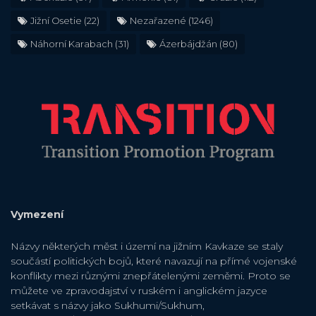
Jižní Osetie
(22)
Nezařazené
(1246)
Náhorní Karabach
(31)
Ázerbájdžán
(80)
Vymezení
Názvy některých měst i území na jižním Kavkaze se staly
součástí politických bojů, které navazují na přímé vojenské
konflikty mezi různými znepřátelenými zeměmi. Proto se
můžete ve zpravodajství v ruském i anglickém jazyce
setkávat s názvy jako Sukhumi/Sukhum,