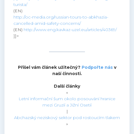
turista/
(EN)
http://oc-media.org/russian-tours-to-abkhazia-
cancelled-amid-safety-concerns/
(EN)
http://www.eng.kavkaz-uzel.eu/articles/40369/
]]>
Přišel vám článek užitečný?
Podpořte nás
v
naší činnosti.
Další články
«
Letní informační šum okolo posouvání hranice
mezi Gruzií a Jižní Osetií
|
Abchazský neziskový sektor pod rostoucím tlakem
»