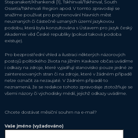
Stepanakert/Khankendi [1], Tskhinvali/Tskhinval, South
Ossetia/Tskhinvali Region apod. V tomto zpravodaji se
snažíme používat pro pojmenování hlavních měst
neuznaných či částečně uznaných území jazykovou
podobu, která byla konzultována s Ústavem pro jazyk český
Akademie věd České republiky (pokud taková podoba
existuje).
Pro bezprostřední vhled a ilustraci některých názorových
postojů politického života na jižním Kavkaze občas uvádíme
i odkazy na zdroje, které vyjadřují stanovisko pouze jedné ze
zainteresovaných stran či na zdroje, které v žádném případě
nelze označit za nezaujaté. V žádném případě to
neznamená, že se redakce tohoto zpravodaje ztotožňuje se
všemi názory či východisky médií, jejichž odkazy uvádíme.
Chcete dostávat měsiční souhrn na e-mail?
Vaše jméno (vyžadováno)