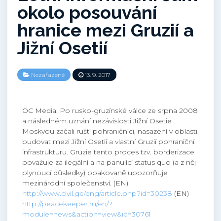
okolo posouvání
hranice mezi Gruzií a
Jižní Osetií
Nezařazené
13. 9. 2017
OC Media. Po rusko-gruzínské válce ze srpna 2008
a následném uznání nezávislosti Jižní Osetie
Moskvou začali ruští pohraničníci, nasazení v oblasti,
budovat mezi Jižní Osetií a vlastní Gruzií pohraniční
infrastrukturu. Gruzie tento proces tzv. borderizace
považuje za ilegální a na panující status quo (a z něj
plynoucí důsledky) opakovaně upozorňuje
mezinárodní společenství. (EN)
http://www.civil.ge/eng/article.php?id=30238
(EN)
http://peacekeeper.ru/en/?
module=news&action=view&id=30761