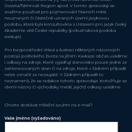
Ossetia/Tskhinvali Region apod. V tomto zpravodaji se
snažíme používat pro pojmenování hlavních měst
neuznaných či částečně uznaných území jazykovou
podobu, která byla konzultována s Ústavem pro jazyk český
Akademie věd České republiky (pokud taková podoba
existuje).
Pro bezprostřední vhled a ilustraci některých názorových
postojů politického života na jižním Kavkaze občas uvádíme
i odkazy na zdroje, které vyjadřují stanovisko pouze jedné ze
zainteresovaných stran či na zdroje, které v žádném případě
nelze označit za nezaujaté. V žádném případě to
neznamená, že se redakce tohoto zpravodaje ztotožňuje se
všemi názory či východisky médií, jejichž odkazy uvádíme.
Chcete dostávat měsiční souhrn na e-mail?
Vaše jméno (vyžadováno)