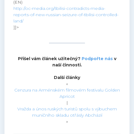
(EN)
http://oc-media.org/tbilisi-contradicts-media-
reports-of-new-russian-seizure-of-tbilisi-controlled-
land/
]]>
Přišel vám článek užitečný?
Podpořte nás
v
naší činnosti.
Další články
«
Cenzura na Arménském filmovém festivalu Golden
Apricot
|
Vražda a únos ruských turistů spolu s výbuchem
muničního skladu otřásly Abcházií
»