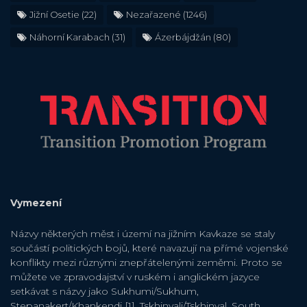
Jižní Osetie
(22)
Nezařazené
(1246)
Náhorní Karabach
(31)
Ázerbájdžán
(80)
Vymezení
Názvy některých měst i území na jižním Kavkaze se staly
součástí politických bojů, které navazují na přímé vojenské
konflikty mezi různými znepřátelenými zeměmi. Proto se
můžete ve zpravodajství v ruském i anglickém jazyce
setkávat s názvy jako Sukhumi/Sukhum,
Stepanakert/Khankendi [1], Tskhinvali/Tskhinval, South