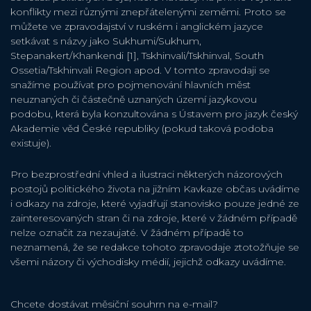
konflikty mezi různými znepřátelenými zeměmi. Proto se
můžete ve zpravodajství v ruském i anglickém jazyce
setkávat s názvy jako Sukhumi/Sukhum,
Stepanakert/Khankendi [1], Tskhinvali/Tskhinval, South
Ossetia/Tskhinvali Region apod. V tomto zpravodaji se
snažíme používat pro pojmenování hlavních měst
neuznaných či částečně uznaných území jazykovou
podobu, která byla konzultována s Ústavem pro jazyk český
Akademie věd České republiky (pokud taková podoba
existuje).
Pro bezprostřední vhled a ilustraci některých názorových
postojů politického života na jižním Kavkaze občas uvádíme
i odkazy na zdroje, které vyjadřují stanovisko pouze jedné ze
zainteresovaných stran či na zdroje, které v žádném případě
nelze označit za nezaujaté. V žádném případě to
neznamená, že se redakce tohoto zpravodaje ztotožňuje se
všemi názory či východisky médií, jejichž odkazy uvádíme.
Chcete dostávat měsiční souhrn na e-mail?