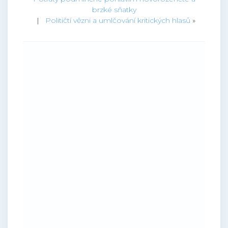
brzké sňatky
|
Političtí vězni a umlčování kritických hlasů
»