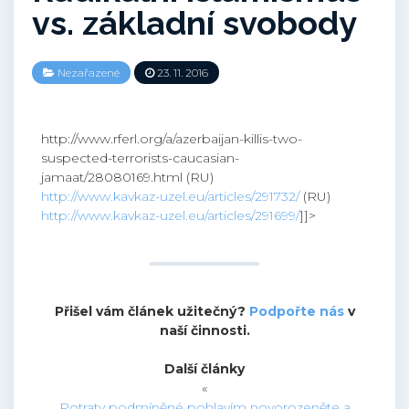
vs. základní svobody
Nezařazené
23. 11. 2016
http://www.rferl.org/a/azerbaijan-killis-two-
suspected-terrorists-caucasian-
jamaat/28080169.html (RU)
http://www.kavkaz-uzel.eu/articles/291732/
(RU)
http://www.kavkaz-uzel.eu/articles/291699/
]]>
Přišel vám článek užitečný?
Podpořte nás
v
naší činnosti.
Další články
«
Potraty podmíněné pohlavím novorozeněte a