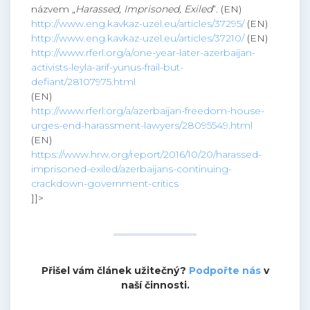
názvem „
Harassed, Imprisoned, Exiled
”. (EN)
http://www.eng.kavkaz-uzel.eu/articles/37295/
(EN)
http://www.eng.kavkaz-uzel.eu/articles/37210/
(EN)
http://www.rferl.org/a/one-year-later-azerbaijan-
activists-leyla-arif-yunus-frail-but-
defiant/28107975.html
(EN)
http://www.rferl.org/a/azerbaijan-freedom-house-
urges-end-harassment-lawyers/28095549.html
(EN)
https://www.hrw.org/report/2016/10/20/harassed-
imprisoned-exiled/azerbaijans-continuing-
crackdown-government-critics
]]>
Přišel vám článek užitečný?
Podpořte nás
v
naší činnosti.