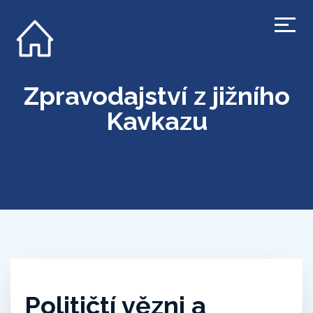
Zpravodajství z jižního
Kavkazu
Političtí vězni a