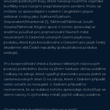
součástí politických bojů, které navazují na přímé vojenské
konflikty mezi různými znepřátelenými zeměmi. Proto se
můžete ve zpravodajství v ruském i anglickém jazyce
setkávat s názvy jako Sukhumi/Sukhum,
Stepanakert/Khankendi [1], Tskhinvali/Tskhinval, South
Ossetia/Tskhinvali Region apod. V tomto zpravodaji se
snažíme používat pro pojmenování hlavních měst
neuznaných či částečně uznaných území jazykovou
podobu, která byla konzultována s Ústavem pro jazyk český
Akademie věd České republiky (pokud taková podoba
existuje).
Pro bezprostřední vhled a ilustraci některých názorových
postojů politického života na jižním Kavkaze občas uvádíme
i odkazy na zdroje, které vyjadřují stanovisko pouze jedné ze
zainteresovaných stran či na zdroje, které v žádném případě
nelze označit za nezaujaté. V žádném případě to
neznamená, že se redakce tohoto zpravodaje ztotožňuje se
všemi názory či východisky médií, jejichž odkazy uvádíme.
Chcete dostávat měsiční souhrn na e-mail?