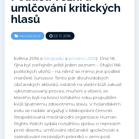
umlčování kritických
hlasů
Nezařazené
23. 11. 2016
května 2016 a
listopadu
a
prosinci 2015
). Dne 18.
října byl zveřejněn ještě jeden seznam – čítající 166
politických vězňů – na němž se mimo jiné podíleli
manželé Junusovi. Tento pár dlouhodobých
občanských aktivistů ostatně na vlastní kůži zakusil
vykonstruovaný proces, mučení a vězení, ze
kterého byli na konci loňského roku propuštěni
kvůli špatnému zdravotnímu stavu. V holandském
exilu se nadále angažují v lidskoprávní činnosti.
Respektovaná mezinárodní organizace Human
Rights Watch vydala rozsáhlou zprávu o represích
proti disentu, umlčování občanské společnosti a
zastrašování nezávislých právníků v zemi pod