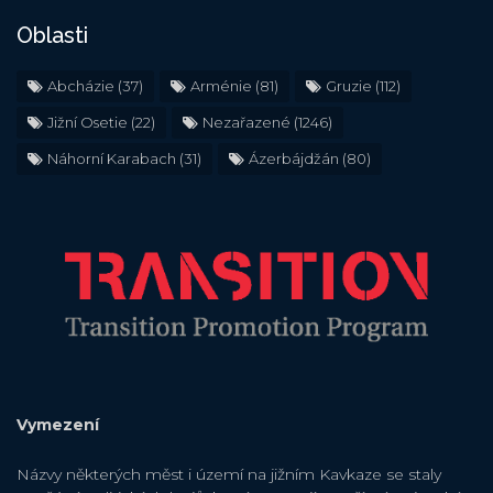
Oblasti
Abcházie
(37)
Arménie
(81)
Gruzie
(112)
Jižní Osetie
(22)
Nezařazené
(1246)
Náhorní Karabach
(31)
Ázerbájdžán
(80)
Vymezení
Názvy některých měst i území na jižním Kavkaze se staly