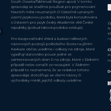
South Ossetia/Tskhinvali Region apod. V tomto
zpravodaji se snažíme používat pro pojmenování
hlavních měst neuznaných či částečně uznaných
území jazykovou podobu, která byla konzultována
s Ústavem pro jazyk český Akademie věd České
Zp
republiky (pokud taková podoba existuje).
N
)
Kř
Pro bezprostřední vhled a ilustraci některých
n
názorových postojů politického života na jižním
Kavkaze občas uvádíme i odkazy na zdroje, které
C
vyjadřují stanovisko pouze jedné ze
P
zainteresovaných stran či na zdroje, které v žádném
n
případě nelze označit za nezaujaté. V žádném
případě to neznamená, že se redakce tohoto
D
zpravodaje ztotožňuje se všemi názory či
východisky médií, jejichž odkazy uvádíme.