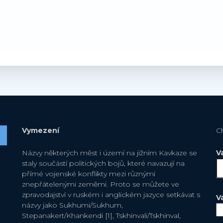
Vymezení
C
Názvy některých měst i území na jižním Kavkaze se
V
staly součástí politických bojů, které navazují na
přímé vojenské konflikty mezi různými
znepřátelenými zeměmi. Proto se můžete ve
zpravodajství v ruském i anglickém jazyce setkávat s
V
názvy jako Sukhumi/Sukhum,
Stepanakert/Khankendi [1], Tskhinvali/Tskhinval,