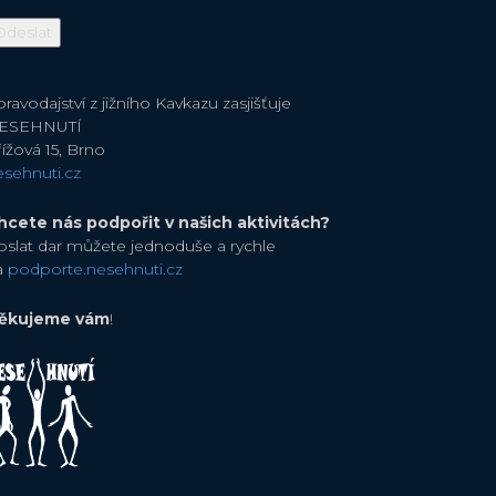
ravodajství z jižního Kavkazu zasjišťuje
ESEHNUTÍ
ížová 15, Brno
esehnuti.cz
hcete nás podpořit v našich aktivitách?
oslat dar můžete jednoduše a rychle
a
podporte.nesehnuti.cz
ěkujeme vám
!