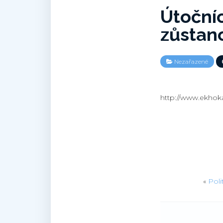
Útočníc
zůstan
Nezařazené
http://www.ekhoka
«
Poli