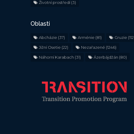
Životní prostředí
(3)
Oblasti
Abcházie
(37)
Arménie
(81)
Gruzie
(112
Jižní Osetie
(22)
Nezařazené
(1246)
Náhorní Karabach
(31)
Ázerbájdžán
(80)