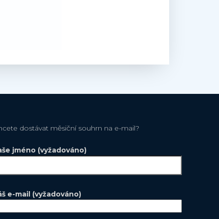
hcete dostávat měsiční souhrn na e-mail?
aše jméno (vyžadováno)
áš e-mail (vyžadováno)