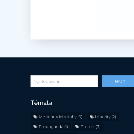
NAJÍT
Témata
Mezinárodní vztahy
(3)
Minority
(2)
Propaganda
(1)
Protest
(3)