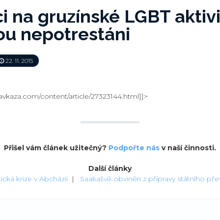
i na gruzínské LGBT aktivi
ou nepotrestáni
22. 11. 2015
vkaza.com/content/article/27323144.html]]>
Přišel vám článek užitečný?
Podpořte nás
v naší činnosti.
Další články
tická krize v Abcházii
|
Saakašvili obviněn z přípravy státního pře