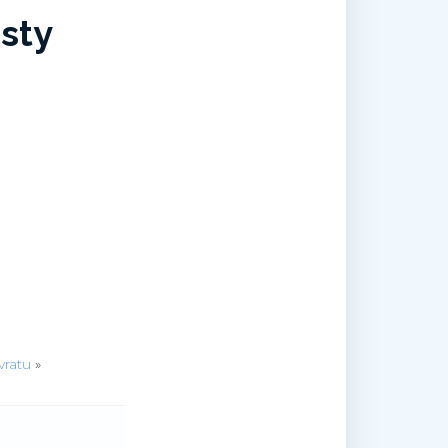
sty
vratu
»