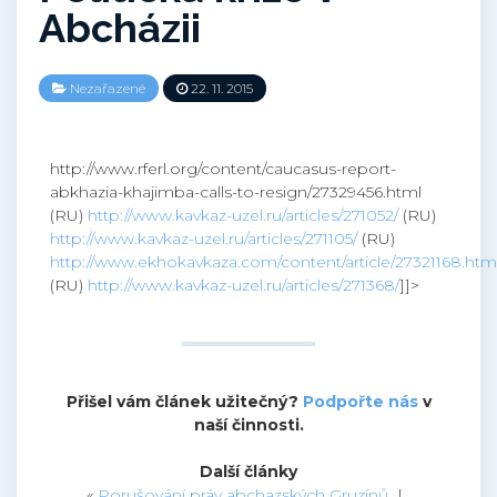
Abcházii
Nezařazené
22. 11. 2015
http://www.rferl.org/content/caucasus-report-
abkhazia-khajimba-calls-to-resign/27329456.html
(RU)
http://www.kavkaz-uzel.ru/articles/271052/
(RU)
http://www.kavkaz-uzel.ru/articles/271105/
(RU)
http://www.ekhokavkaza.com/content/article/27321168.htm
(RU)
http://www.kavkaz-uzel.ru/articles/271368/
]]>
Přišel vám článek užitečný?
Podpořte nás
v
naší činnosti.
Další články
«
Porušování práv abchazských Gruzínů
|