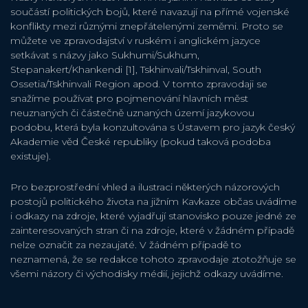
součástí politických bojů, které navazují na přímé vojenské
konflikty mezi různými znepřátelenými zeměmi. Proto se
můžete ve zpravodajství v ruském i anglickém jazyce
setkávat s názvy jako Sukhumi/Sukhum,
Stepanakert/Khankendi [1], Tskhinvali/Tskhinval, South
Ossetia/Tskhinvali Region apod. V tomto zpravodaji se
snažíme používat pro pojmenování hlavních měst
neuznaných či částečně uznaných území jazykovou
podobu, která byla konzultována s Ústavem pro jazyk český
Akademie věd České republiky (pokud taková podoba
existuje).
Pro bezprostřední vhled a ilustraci některých názorových
postojů politického života na jižním Kavkaze občas uvádíme
i odkazy na zdroje, které vyjadřují stanovisko pouze jedné ze
zainteresovaných stran či na zdroje, které v žádném případě
nelze označit za nezaujaté. V žádném případě to
neznamená, že se redakce tohoto zpravodaje ztotožňuje se
všemi názory či východisky médií, jejichž odkazy uvádíme.