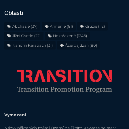
Oblasti
Abcházie
(37)
Arménie
(81)
Gruzie
(112)
Jižní Osetie
(22)
Nezařazené
(1246)
Náhorní Karabach
(31)
Ázerbájdžán
(80)
Vymezení
Názvy některých měst i území na jižním Kavkaze se staly