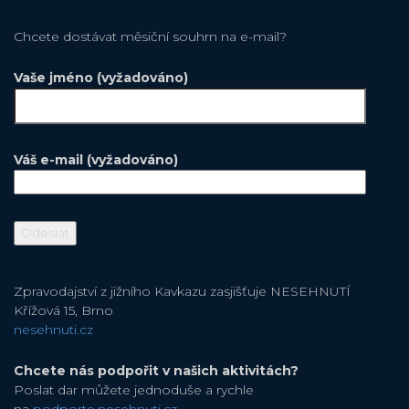
Chcete dostávat měsiční souhrn na e-mail?
Vaše jméno (vyžadováno)
Váš e-mail (vyžadováno)
Zpravodajství z jižního Kavkazu zasjišťuje NESEHNUTÍ
Křížová 15, Brno
nesehnuti.cz
Chcete nás podpořit v našich aktivitách?
Poslat dar můžete jednoduše a rychle
na
podporte.nesehnuti.cz