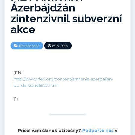
Ázerbájdžán
zintenzivnil subverzní
akce
Nezařazené
18. 8. 2014
(EN)
http://www.rferl.org/content/armenia-azerbaijan-
border/25466927.html
]]>
Přišel vám článek užitečný?
Podpořte nás
v