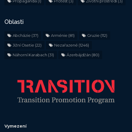
Propaganda
(1)
Protest
(3)
Životní prostředí
(3)
Oblasti
Abcházie
(37)
Arménie
(81)
Gruzie
(112)
Jižní Osetie
(22)
Nezařazené
(1246)
Náhorní Karabach
(31)
Ázerbájdžán
(80)
Vymezení