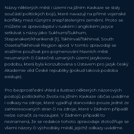
Názvy některých měst i území na jižním Kavkaze se staly
součástí politických bojů, které navazují na přímé vojenské
konflikty mezi různými znepřátelenými zeměmi. Proto se
můžete ve zpravodajství v ruském i anglickém jazyce
setkávat s názvy jako Sukhumi/Sukhum,
Stepanakert/Khankendi [1], Tskhinvali/Tskhinval, South
Ossetia/Tskhinvali Region apod. V tomto zpravodaji se
snažíme používat pro pojmenování hlavních měst
neuznaných či částečně uznaných území jazykovou
podobu, která byla konzultována s Ústavem pro jazyk český
Akademie věd České republiky (pokud taková podoba
existuje).
Pro bezprostřední vhled a ilustraci některých názorových
postojů politického života na jižním Kavkaze občas uvádíme
i odkazy na zdroje, které vyjadřují stanovisko pouze jedné ze
zainteresovaných stran či na zdroje, které v žádném případě
nelze označit za nezaujaté. V žádném případě to
neznamená, že se redakce tohoto zpravodaje ztotožňuje se
všemi názory či východisky médií, jejichž odkazy uvádíme.