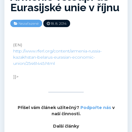
Eurasijské unie v říjnu
Nezařazené
18. 8. 2014
(EN)
http://www.rferl.org/content/armenia-russia-
kazakhstan-belarus-eurasian-economic-
union/25461445.html
]]>
Přišel vám článek užitečný?
Podpořte nás
v
naší činnosti.
Další články