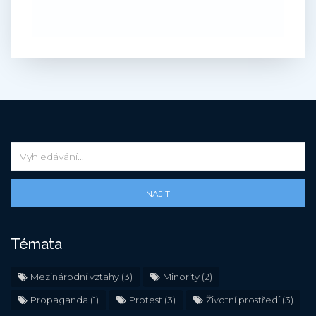
NAJÍT
Témata
Mezinárodní vztahy
(3)
Minority
(2)
Propaganda
(1)
Protest
(3)
Životní prostředí
(3)