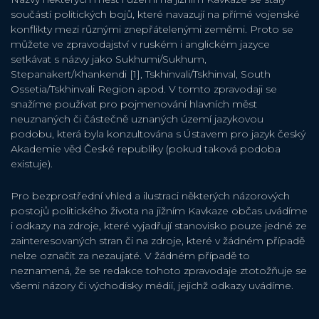
součástí politických bojů, které navazují na přímé vojenské
konflikty mezi různými znepřátelenými zeměmi. Proto se
můžete ve zpravodajství v ruském i anglickém jazyce
setkávat s názvy jako Sukhumi/Sukhum,
Stepanakert/Khankendi [1], Tskhinvali/Tskhinval, South
Ossetia/Tskhinvali Region apod. V tomto zpravodaji se
snažíme používat pro pojmenování hlavních měst
neuznaných či částečně uznaných území jazykovou
podobu, která byla konzultována s Ústavem pro jazyk český
Akademie věd České republiky (pokud taková podoba
existuje).
Pro bezprostřední vhled a ilustraci některých názorových
postojů politického života na jižním Kavkaze občas uvádíme
i odkazy na zdroje, které vyjadřují stanovisko pouze jedné ze
zainteresovaných stran či na zdroje, které v žádném případě
nelze označit za nezaujaté. V žádném případě to
neznamená, že se redakce tohoto zpravodaje ztotožňuje se
všemi názory či východisky médií, jejichž odkazy uvádíme.