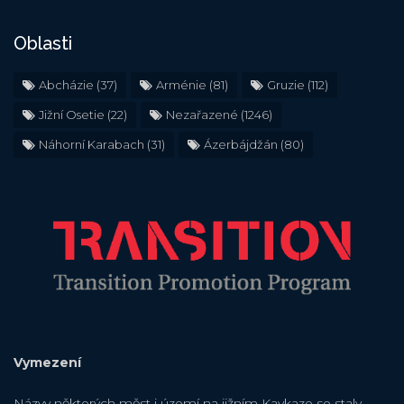
Oblasti
Abcházie
(37)
Arménie
(81)
Gruzie
(112)
Jižní Osetie
(22)
Nezařazené
(1246)
Náhorní Karabach
(31)
Ázerbájdžán
(80)
Vymezení
Názvy některých měst i území na jižním Kavkaze se staly