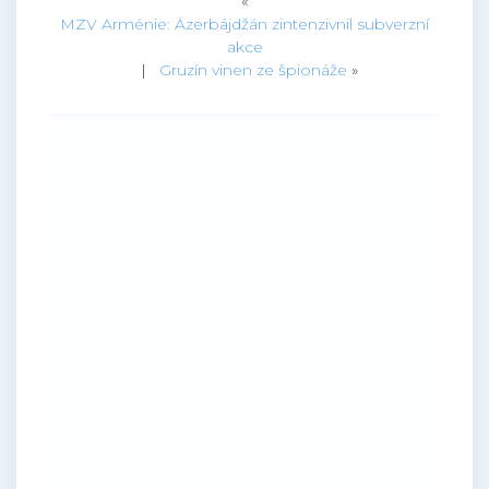
«
MZV Arménie: Ázerbájdžán zintenzivnil subverzní
akce
|
Gruzín vinen ze špionáže
»