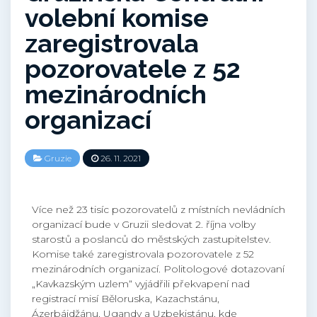
volební komise
zaregistrovala
pozorovatele z 52
mezinárodních
organizací
Gruzie
26. 11. 2021
Více než 23 tisíc pozorovatelů z místních nevládních
organizací bude v Gruzii sledovat 2. října volby
starostů a poslanců do městských zastupitelstev.
Komise také zaregistrovala pozorovatele z 52
mezinárodních organizací. Politologové dotazovaní
„Kavkazským uzlem“ vyjádřili překvapení nad
registrací misí Běloruska, Kazachstánu,
Ázerbájdžánu, Ugandy a Uzbekistánu, kde