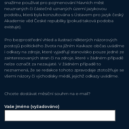
snažíme používat pro pojmenování hlavních měst
neuznaných či částečně uznaných území jazykovou
podobu, která byla konzultována s Ústavem pro jazyk český
Akademie věd České republiky (pokud taková podoba
existuje).
Pro bezprostřední vhled a ilustraci některých názorových
postojů politického života na jižním Kavkaze občas uvádíme
i odkazy na zdroje, které vyjadřují stanovisko pouze jedné ze
zainteresovaných stran či na zdroje, které v žádném případě
nelze označit za nezaujaté. V žádném případě to
neznamená, že se redakce tohoto zpravodaje ztotožňuje se
všemi názory či východisky médií, jejichž odkazy uvádíme.
Chcete dostávat měsiční souhrn na e-mail?
Vaše jméno (vyžadováno)