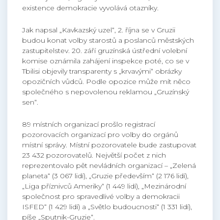
existence demokracie vyvolává otazníky.
Jak napsal „Kavkazský uzel“, 2. října se v Gruzii
budou konat volby starostů a poslanců městských
zastupitelstev. 20. září gruzínská ústřední volební
komise oznámila zahájení inspekce poté, co se v
Tbilisi objevily transparenty s „krvavými“ obrázky
opozičních vůdců. Podle opozice může mít něco
společného s nepovolenou reklamou „Gruzínský
sen“.
89 místních organizací prošlo registrací
pozorovacích organizací pro volby do orgánů
místní správy. Místní pozorovatele bude zastupovat
23 432 pozorovatelů. Největší počet z nich
reprezentovalo pět nevládních organizací – „Zelená
planeta“ (3 067 lidí), „Gruzie především“ (2 176 lidí),
„Liga příznivců Ameriky“ (1 449 lidí), „Mezinárodní
společnost pro spravedlivé volby a demokracii
ISFED“ (1 429 lidí) a „Světlo budoucnosti“ (1 331 lidí),
píše „Sputnik-Gruzie“.