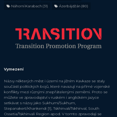
Náhorní Karabach
(31)
Ázerbájdžán
(80)
Vymezení
Názvy některých měst i území na jižním Kavkaze se staly
součástí politických bojů, které navazují na přímé vojenské
konflikty mezi různými znepřátelenými zeměmi. Proto se
můžete ve zpravodajství v ruském i anglickém jazyce
setkávat s názvy jako Sukhumi/Sukhum,
Stepanakert/Khankendi [1], Tskhinvali/Tskhinval, South
Ossetia/Tskhinvali Region apod. V tomto zpravodaji se