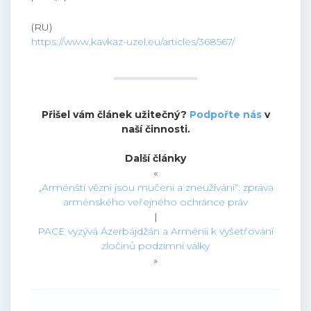
(RU)
https://www.kavkaz-uzel.eu/articles/368567/
Přišel vám článek užitečný?
Podpořte nás
v
naší činnosti.
Další články
«
„Arménští vězni jsou mučeni a zneužíváni“: zpráva
arménského veřejného ochránce práv
|
PACE vyzývá Ázerbájdžán a Arménii k vyšetřování
zločinů podzimní války
»