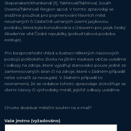
Stepanakert/Khankendi [1], Tskhinvali/Tskhinval, South
Ossetia/Tskhinvali Region apod. V tomto zpravodaji se
snažíme používat pro pojmenování hlavních měst
neuznaných či částečně uznaných území jazykovou
podobu, která byla konzultována s Ústavem pro jazyk český
Akademie věd České republiky (pokud taková podoba
existuje).
Pro bezprostřední vhled a ilustraci některých názorových
postojů politického života na jižním Kavkaze občas uvádíme
i odkazy na zdroje, které vyjadřují stanovisko pouze jedné ze
zainteresovaných stran či na zdroje, které v žádném případě
nelze označit za nezaujaté. V žádném případě to
neznamená, že se redakce tohoto zpravodaje ztotožňuje se
všemi názory či východisky médií, jejichž odkazy uvádíme.
Chcete dostávat měsiční souhrn na e-mail?
Vaše jméno (vyžadováno)