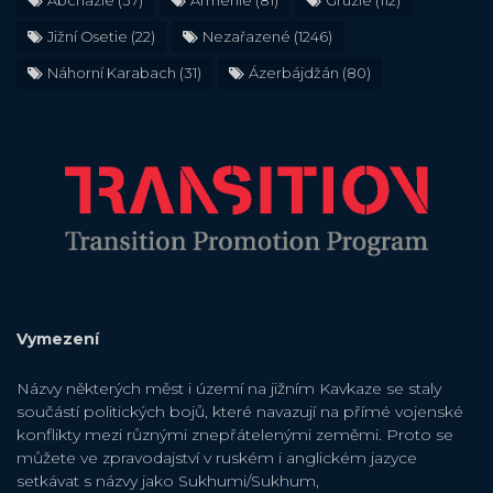
Abcházie
(37)
Arménie
(81)
Gruzie
(112)
Jižní Osetie
(22)
Nezařazené
(1246)
Náhorní Karabach
(31)
Ázerbájdžán
(80)
Vymezení
Názvy některých měst i území na jižním Kavkaze se staly
součástí politických bojů, které navazují na přímé vojenské
konflikty mezi různými znepřátelenými zeměmi. Proto se
můžete ve zpravodajství v ruském i anglickém jazyce
setkávat s názvy jako Sukhumi/Sukhum,