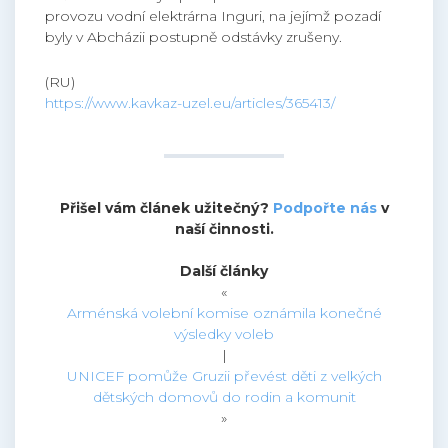
provozu vodní elektrárna Inguri, na jejímž pozadí
byly v Abcházii postupně odstávky zrušeny.
(RU)
https://www.kavkaz-uzel.eu/articles/365413/
Přišel vám článek užitečný?
Podpořte nás
v
naší činnosti.
Další články
«
Arménská volební komise oznámila konečné
výsledky voleb
|
UNICEF pomůže Gruzii převést děti z velkých
dětských domovů do rodin a komunit
»