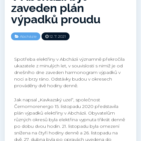
zaveden plán
výpadků proudu
Abcházie
12. 7. 2021
Spotřeba elektřiny v Abcházii významně překročila
ukazatele z minulých let, v souvislosti s nimiž je od
dnešního dne zaveden harmonogram výpadků v
noci a brzy ráno. Odstávky budou v okresech
prováděny dvě hodiny denně.
Jak napsal „Kavkazský uzel“, společnost
Černomorenergo 15. listopadu 2020 představila
plán výpadků elektřiny v Abcházii. Obyvatelům
různých okresů byla elektřina vypnuta třikrát denně
po dobu dvou hodin. 21. listopadu byla omezení
snížena na čtyři hodiny denně a 26. listopadu na
dvě. 27. dubna byla po opravách uvedena do