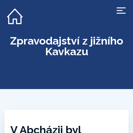
Zpravodajství z jižního
Kavkazu
V Abcházii byl