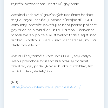
zajištění bezpečnosti účastníků gay pride.
Zastánci zachování gruzínských tradičních hodnot
mají v úmyslu narušit „Pochod důstojnosti“ LGBT
komunity, protože považují za nepřijatelné pořádat
gay pride na hlavní třídě Tbilisi. Od rána 5. července
rozdělí své síly po celé Rustaveliho třídě a zajistí nad
ní plnou kontrolu, uvedl Zurab Macharadze , mluvčí
platformy Alt-Info.
Vyzval úřady země a komunitu LGBT, aby vzaly v
úvahu předchozí zkušenosti s pokusy pořádat
přehlídky gay pride. „Pokud budou tvrdohlaví, tím
horší bude výsledek,“ řekl.
(RU)
https://www.kavkaz-uzel.eu/articles/365315/