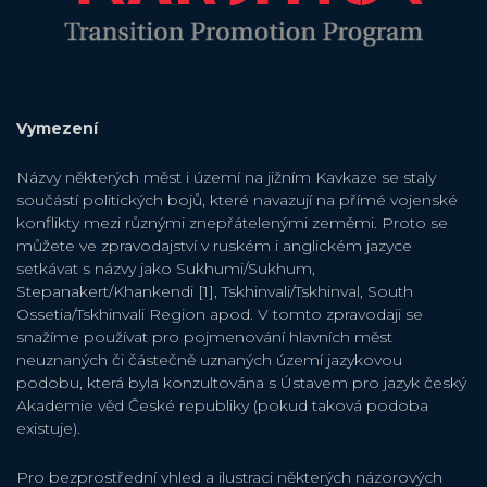
Vymezení
Názvy některých měst i území na jižním Kavkaze se staly
součástí politických bojů, které navazují na přímé vojenské
konflikty mezi různými znepřátelenými zeměmi. Proto se
můžete ve zpravodajství v ruském i anglickém jazyce
setkávat s názvy jako Sukhumi/Sukhum,
Stepanakert/Khankendi [1], Tskhinvali/Tskhinval, South
Ossetia/Tskhinvali Region apod. V tomto zpravodaji se
snažíme používat pro pojmenování hlavních měst
neuznaných či částečně uznaných území jazykovou
podobu, která byla konzultována s Ústavem pro jazyk český
Akademie věd České republiky (pokud taková podoba
existuje).
Pro bezprostřední vhled a ilustraci některých názorových