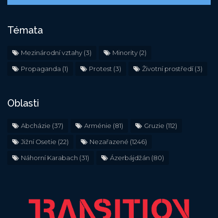
Témata
Mezinárodní vztahy
(3)
Minority
(2)
Propaganda
(1)
Protest
(3)
Životní prostředí
(3)
Oblasti
Abcházie
(37)
Arménie
(81)
Gruzie
(112)
Jižní Osetie
(22)
Nezařazené
(1246)
Náhorní Karabach
(31)
Ázerbájdžán
(80)