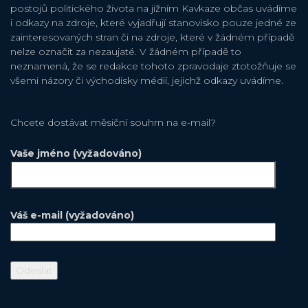
postojů politického života na jižním Kavkaze občas uvádíme
i odkazy na zdroje, které vyjadřují stanovisko pouze jedné ze
zainteresovaných stran či na zdroje, které v žádném případě
nelze označit za nezaujaté. V žádném případě to
neznamená, že se redakce tohoto zpravodaje ztotožňuje se
všemi názory či východisky médií, jejichž odkazy uvádíme.
Chcete dostávat měsiční souhrn na e-mail?
Vaše jméno (vyžadováno)
Váš e-mail (vyžadováno)