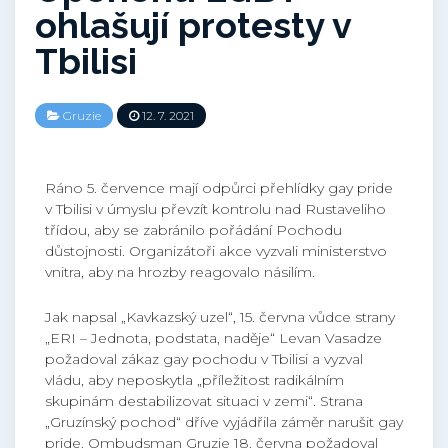
ohlašují protesty v
Tbilisi
Gruzie
12. 7. 2021
Ráno 5. července mají odpůrci přehlídky gay pride
v Tbilisi v úmyslu převzít kontrolu nad Rustaveliho
třídou, aby se zabránilo pořádání Pochodu
důstojnosti. Organizátoři akce vyzvali ministerstvo
vnitra, aby na hrozby reagovalo násilím.
Jak napsal „Kavkazský uzel“, 15. června vůdce strany
„ERI – Jednota, podstata, naděje“ Levan Vasadze
požadoval zákaz gay pochodu v Tbilisi a vyzval
vládu, aby neposkytla „příležitost radikálním
skupinám destabilizovat situaci v zemi“. Strana
„Gruzínský pochod“ dříve vyjádřila záměr narušit gay
pride. Ombudsman Gruzie 18. června požadoval