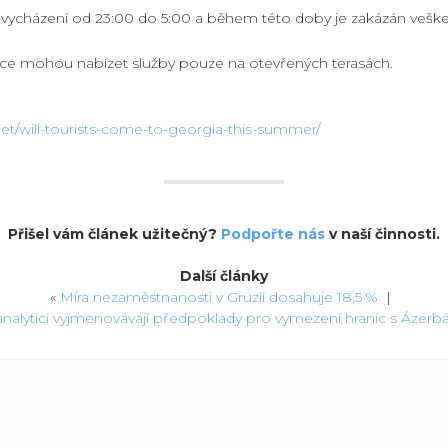
z vycházení od 23:00 do 5:00 a během této doby je zakázán vešk
ace mohou nabízet služby pouze na otevřených terasách.
net/will-tourists-come-to-georgia-this-summer/
Přišel vám článek užitečný?
Podpořte nás
v naší činnosti.
Další články
«
Míra nezaměstnanosti v Gruzii dosahuje 18,5 %
|
analytici vyjmenovávají předpoklady pro vymezení hranic s Ázer