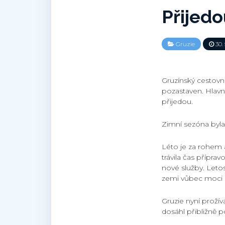
Přijedo
Gruzie
30. 
Gruzínský cestovní
pozastaven. Hlavní
přijedou.
Zimní sezóna byla
Léto je za rohem a
trávila čas přípra
nové služby. Letos
zemi vůbec moci na
Gruzie nyní proží
dosáhl přibližně p