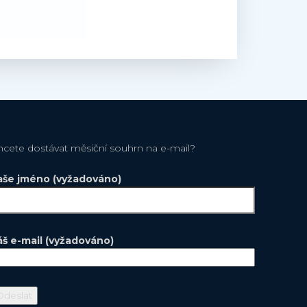
hcete dostávat měsiční souhrn na e-mail?
aše jméno (vyžadováno)
áš e-mail (vyžadováno)