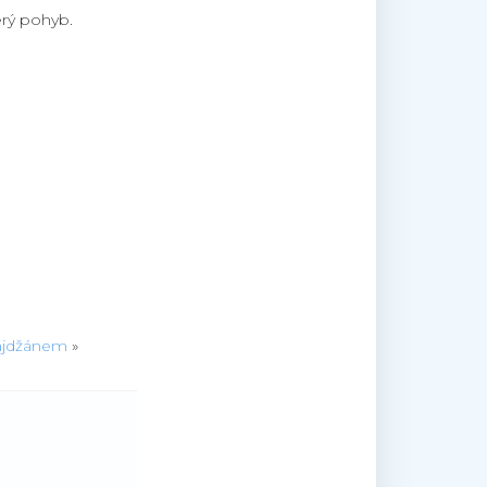
erý pohyb.
bájdžánem
»