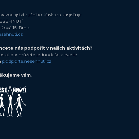
ravodajství z jižního Kavkazu zasjišťuje
ESEHNUTÍ
ížová 15, Brno
esehnuti.cz
hcete nás podpořit v našich aktivitách?
oslat dar můžete jednoduše a rychle
a
podporte.nesehnuti.cz
ěkujeme vám
!