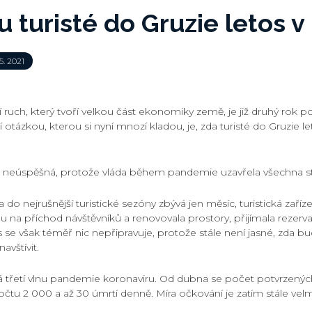
u turisté do Gruzie letos v
5. 2021
 ruch, který tvoří velkou část ekonomiky země, je již druhý rok 
 otázkou, kterou si nyní mnozí kladou, je, zda turisté do Gruzie 
 neúspěšná, protože vláda během pandemie uzavřela všechna st
 do nejrušnější turistické sezóny zbývá jen měsíc, turistická zaříz
vou na příchod návštěvníků a renovovala prostory, přijímala rezerva
 se však téměř nic nepřipravuje, protože stále není jasné, zda bu
vštívit.
vá třetí vlnu pandemie koronaviru. Od dubna se počet potvrzených
očtu 2 000 a až 30 úmrtí denně. Míra očkování je zatím stále velm