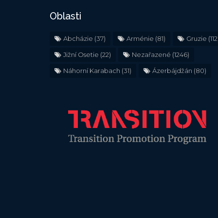
Oblasti
Abcházie
(37)
Arménie
(81)
Gruzie
(112
Jižní Osetie
(22)
Nezařazené
(1246)
Náhorní Karabach
(31)
Ázerbájdžán
(80)