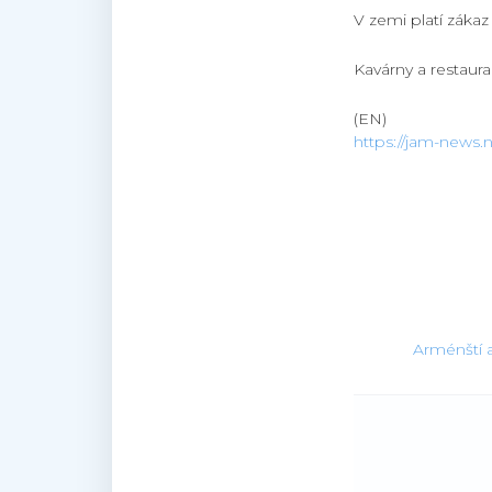
V zemi platí záka
Kavárny a restaur
(EN)
https://jam-news.
Arménští 