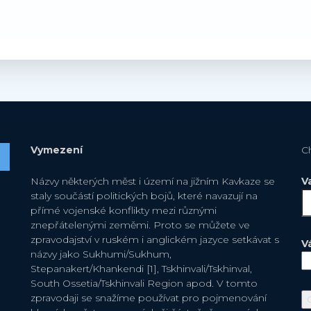
Vymezení
C
Názvy některých měst i území na jižním Kavkaze se
V
staly součástí politických bojů, které navazují na
přímé vojenské konflikty mezi různými
znepřátelenými zeměmi. Proto se můžete ve
zpravodajství v ruském i anglickém jazyce setkávat s
V
názvy jako Sukhumi/Sukhum,
Stepanakert/Khankendi [1], Tskhinvali/Tskhinval,
South Ossetia/Tskhinvali Region apod. V tomto
zpravodaji se snažíme používat pro pojmenování