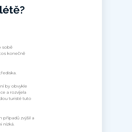
 létě?
po sobě
letos konečně
řediska.
ení by obvykle
ce a rozvíjela
dou turisté tuto
 případů zvýšil a
i nízká.