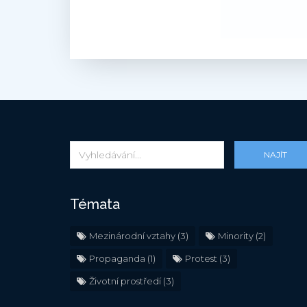
NAJÍT
Témata
Mezinárodní vztahy
(3)
Minority
(2)
Propaganda
(1)
Protest
(3)
Životní prostředí
(3)