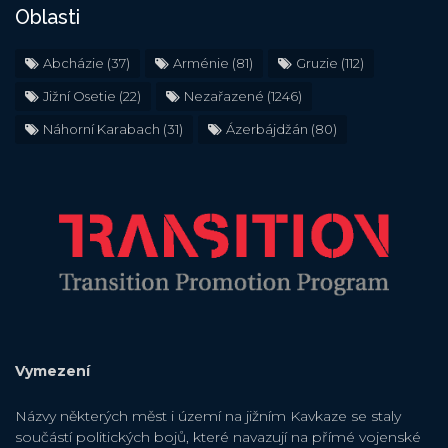
Oblasti
Abcházie
(37)
Arménie
(81)
Gruzie
(112)
Jižní Osetie
(22)
Nezařazené
(1246)
Náhorní Karabach
(31)
Ázerbájdžán
(80)
Vymezení
Názvy některých měst i území na jižním Kavkaze se staly
součástí politických bojů, které navazují na přímé vojenské