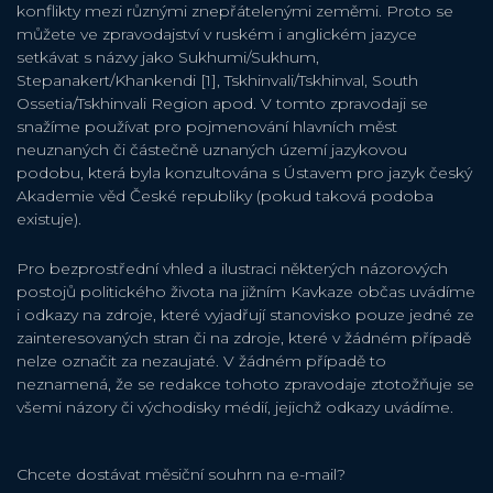
konflikty mezi různými znepřátelenými zeměmi. Proto se
můžete ve zpravodajství v ruském i anglickém jazyce
setkávat s názvy jako Sukhumi/Sukhum,
Stepanakert/Khankendi [1], Tskhinvali/Tskhinval, South
Ossetia/Tskhinvali Region apod. V tomto zpravodaji se
snažíme používat pro pojmenování hlavních měst
neuznaných či částečně uznaných území jazykovou
podobu, která byla konzultována s Ústavem pro jazyk český
Akademie věd České republiky (pokud taková podoba
existuje).
Pro bezprostřední vhled a ilustraci některých názorových
postojů politického života na jižním Kavkaze občas uvádíme
i odkazy na zdroje, které vyjadřují stanovisko pouze jedné ze
zainteresovaných stran či na zdroje, které v žádném případě
nelze označit za nezaujaté. V žádném případě to
neznamená, že se redakce tohoto zpravodaje ztotožňuje se
všemi názory či východisky médií, jejichž odkazy uvádíme.
Chcete dostávat měsiční souhrn na e-mail?