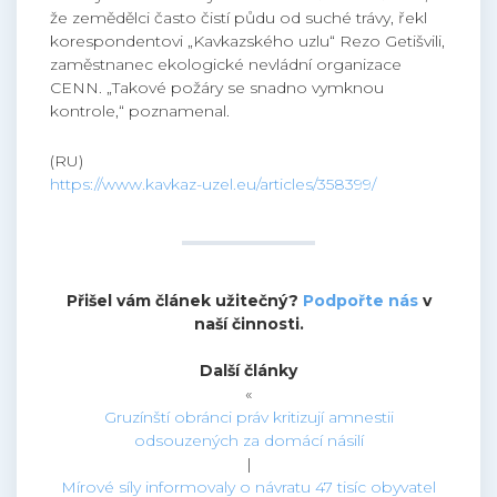
že zemědělci často čistí půdu od suché trávy, řekl
korespondentovi „Kavkazského uzlu“ Rezo Getišvili,
zaměstnanec ekologické nevládní organizace
CENN. „Takové požáry se snadno vymknou
kontrole,“ poznamenal.
(RU)
https://www.kavkaz-uzel.eu/articles/358399/
Přišel vám článek užitečný?
Podpořte nás
v
naší činnosti.
Další články
«
Gruzínští obránci práv kritizují amnestii
odsouzených za domácí násilí
|
Mírové síly informovaly o návratu 47 tisíc obyvatel