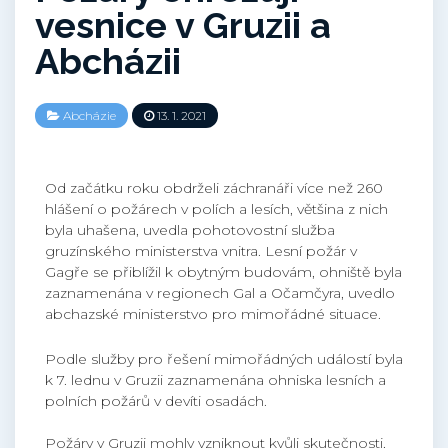
vesnice v Gruzii a
Abcházii
Abcházie
13. 1. 2021
Od začátku roku obdrželi záchranáři více než 260
hlášení o požárech v polích a lesích, většina z nich
byla uhašena, uvedla pohotovostní služba
gruzínského ministerstva vnitra. Lesní požár v
Gagře se přiblížil k obytným budovám, ohniště byla
zaznamenána v regionech Gal a Očamčyra, uvedlo
abchazské ministerstvo pro mimořádné situace.
Podle služby pro řešení mimořádných událostí byla
k 7. lednu v Gruzii zaznamenána ohniska lesních a
polních požárů v devíti osadách.
Požáry v Gruzii mohly vzniknout kvůli skutečnosti,