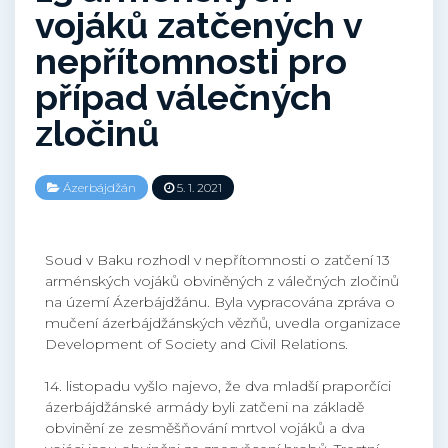
vojáků zatčených v
nepřítomnosti pro
případ válečných
zločinů
Ázerbájdžán
5. 1. 2021
Soud v Baku rozhodl v nepřítomnosti o zatčení 13
arménských vojáků obviněných z válečných zločinů
na území Ázerbájdžánu. Byla vypracována zpráva o
mučení ázerbájdžánských vězňů, uvedla organizace
Development of Society and Civil Relations.
14. listopadu vyšlo najevo, že dva mladší praporčíci
ázerbájdžánské armády byli zatčeni na základě
obvinění ze zesměšňování mrtvol vojáků a dva