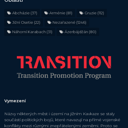
Abcházie
(37)
Arménie
(81)
Gruzie
(112)
Jižní Osetie
(22)
Nezařazené
(1246)
Náhorní Karabach
(31)
Ázerbájdžán
(80)
Vymezení
Názvy některých měst i území na jižním Kavkaze se staly
součástí politických bojů, které navazují na přímé vojenské
konflikty mezi různými znepřátelenými zeměmi. Proto se