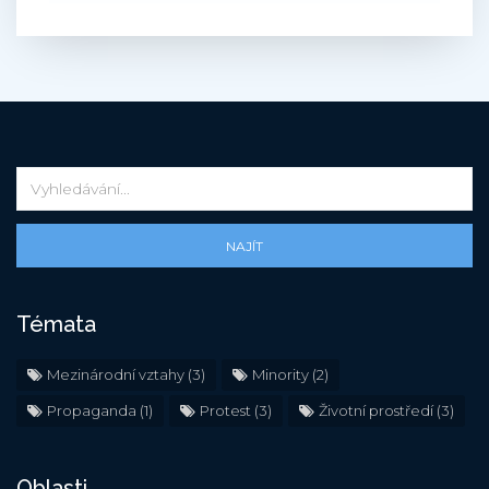
NAJÍT
Témata
Mezinárodní vztahy
(3)
Minority
(2)
Propaganda
(1)
Protest
(3)
Životní prostředí
(3)
Oblasti