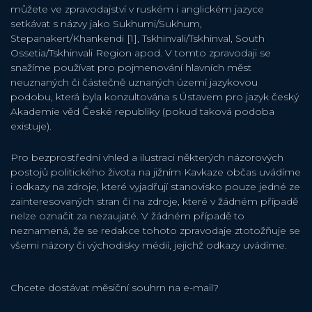
můžete ve zpravodajství v ruském i anglickém jazyce
setkávat s názvy jako Sukhumi/Sukhum,
Stepanakert/Khankendi [1], Tskhinvali/Tskhinval, South
Ossetia/Tskhinvali Region apod. V tomto zpravodaji se
snažíme používat pro pojmenování hlavních měst
neuznaných či částečně uznaných území jazykovou
podobu, která byla konzultována s Ústavem pro jazyk český
Akademie věd České republiky (pokud taková podoba
existuje).
Pro bezprostřední vhled a ilustraci některých názorových
postojů politického života na jižním Kavkaze občas uvádíme
i odkazy na zdroje, které vyjadřují stanovisko pouze jedné ze
zainteresovaných stran či na zdroje, které v žádném případě
nelze označit za nezaujaté. V žádném případě to
neznamená, že se redakce tohoto zpravodaje ztotožňuje se
všemi názory či východisky médií, jejichž odkazy uvádíme.
Chcete dostávat měsiční souhrn na e-mail?