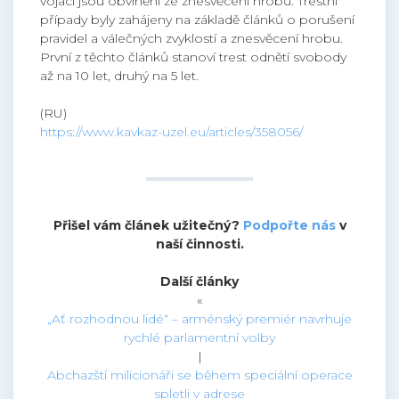
vojáci jsou obviněni ze znesvěcení hrobů. Trestní
případy byly zahájeny na základě článků o porušení
pravidel a válečných zvyklostí a znesvěcení hrobu.
První z těchto článků stanoví trest odnětí svobody
až na 10 let, druhý na 5 let.
(RU)
https://www.kavkaz-uzel.eu/articles/358056/
Přišel vám článek užitečný?
Podpořte nás
v
naší činnosti.
Další články
«
„Ať rozhodnou lidé“ – arménský premiér navrhuje
rychlé parlamentní volby
|
Abchazští milicionáři se během speciální operace
spletli v adrese