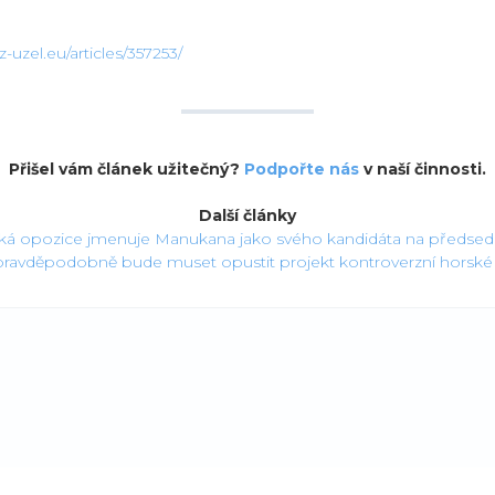
-uzel.eu/articles/357253/
Přišel vám článek užitečný?
Podpořte nás
v naší činnosti.
Další články
á opozice jmenuje Manukana jako svého kandidáta na předsed
pravděpodobně bude muset opustit projekt kontroverzní horské 