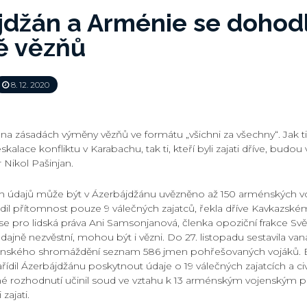
jdžán a Arménie se dohod
 vězňů
8. 12. 2020
na zásadách výměny vězňů ve formátu „všichni za všechny“. Jak ti, k
lace konfliktu v Karabachu, tak ti, kteří byli zajati dříve, budou v
Nikol Pašinjan.
ch údajů může být v Ázerbájdžánu uvězněno až 150 arménských vo
dil přítomnost pouze 9 válečných zajatců, řekla dříve Kavkazské
e pro lidská práva Ani Samsonjanová, členka opoziční frakce Svě
 údajně nezvěstní, mohou být i vězni. Do 27. listopadu sestavila v
nského shromáždění seznam 586 jmen pohřešovaných vojáků. 
ařídil Ázerbájdžánu poskytnout údaje o 19 válečných zajatcích a civ
 rozhodnutí učinil soud ve vztahu k 13 arménským vojenským p
 zajati.