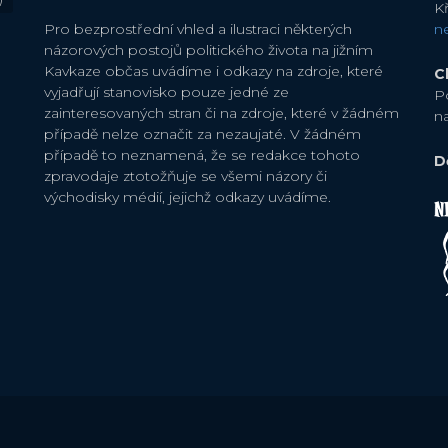
Kř
Pro bezprostřední vhled a ilustraci některých
n
názorových postojů politického života na jižním
Kavkaze občas uvádíme i odkazy na zdroje, které
C
vyjadřují stanovisko pouze jedné ze
P
zainteresovaných stran či na zdroje, které v žádném
n
případě nelze označit za nezaujaté. V žádném
případě to neznamená, že se redakce tohoto
D
zpravodaje ztotožňuje se všemi názory či
východisky médií, jejichž odkazy uvádíme.