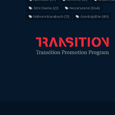
Jižní Osetie
(22)
Nezařazené
(1246)
Náhorní Karabach
(31)
Ázerbájdžán
(80)