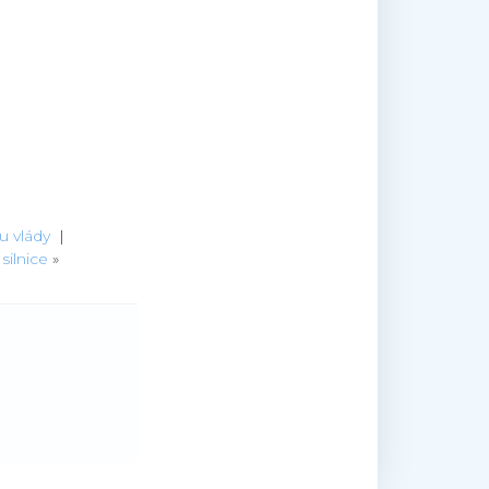
u vlády
|
silnice
»