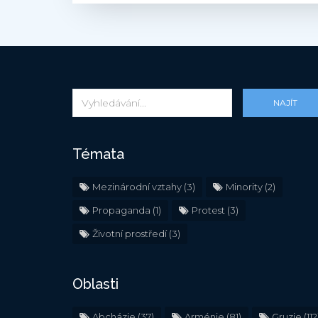
NAJÍT
Témata
Mezinárodní vztahy
(3)
Minority
(2)
Propaganda
(1)
Protest
(3)
Životní prostředí
(3)
Oblasti
Abcházie
(37)
Arménie
(81)
Gruzie
(112