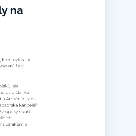
ly na
teří byli zajati
ráceni, řekl
jáků, ale
mu uzlu členka
tlá Arménie. Mezi
anadzorská kancelář
Evropský soud
ilních
říslušníkům a