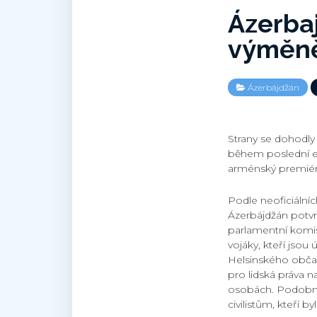
Ázerba
výměně
Ázerbájdžán
Strany se dohodly 
během poslední eska
arménský premiér 
Podle neoficiální
Ázerbájdžán potvr
parlamentní komis
vojáky, kteří jsou
Helsinského obča
pro lidská práva n
osobách. Podobné
civilistům, kteří byli