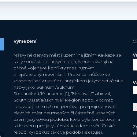
Vymezení
C
Názvy některých měst i území na jižním Kavkaze se
V
staly součástí politických bojů, které navazují na
přímé vojenské konflikty mezi různými
znepřátelenými zeměmi. Proto se můžete ve
zpravodajství v ruském i anglickém jazyce setkávat s
V
názvy jako Sukhumi/Sukhum,
Stepanakert/Khankendi [1], Tskhinvali/Tskhinval,
South Ossetia/Tskhinvali Region apod. V tomto
zpravodaji se snažíme používat pro pojmenování
hlavních měst neuznaných či částečně uznaných
území jazykovou podobu, která byla konzultována
s Ústavem pro jazyk český Akademie věd České
Zp
republiky (pokud taková podoba existuje).
N
)