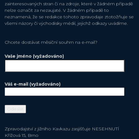
zainteresovaných stran či na zdroje, které v žádném případě
nelze označit za nezaujaté. V žádném případě to
neznamená, že se redakce tohoto zpravodaje ztotožňuje se
všemi názory či východisky médií, jejichž odkazy uvádíme.
Chcete dostávat měsiční souhrn na e-mail?
Vaše jméno (vyžadováno)
Váš e-mail (vyžadováno)
Zpravodajství z jižního Kavkazu zasjišťuje NESEHNUTÍ
Křížová 15, Brno