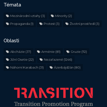
Témata
Mezinárodní vztahy
(3)
Minority
(2)
Propaganda
(1)
Protest
(3)
Životní prostředí
(3)
Oblasti
Abcházie
(37)
Arménie
(81)
Gruzie
(112)
Jižní Osetie
(22)
Nezařazené
(1246)
Náhorní Karabach
(31)
Ázerbájdžán
(80)