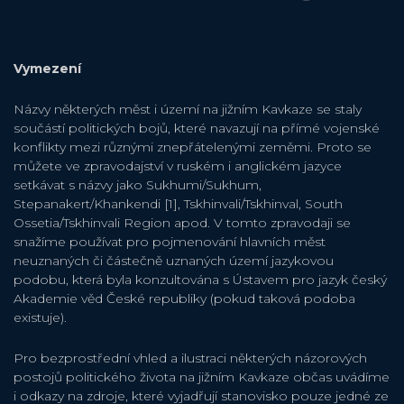
Vymezení
Názvy některých měst i území na jižním Kavkaze se staly
součástí politických bojů, které navazují na přímé vojenské
konflikty mezi různými znepřátelenými zeměmi. Proto se
můžete ve zpravodajství v ruském i anglickém jazyce
setkávat s názvy jako Sukhumi/Sukhum,
Stepanakert/Khankendi [1], Tskhinvali/Tskhinval, South
Ossetia/Tskhinvali Region apod. V tomto zpravodaji se
snažíme používat pro pojmenování hlavních měst
neuznaných či částečně uznaných území jazykovou
podobu, která byla konzultována s Ústavem pro jazyk český
Akademie věd České republiky (pokud taková podoba
existuje).
Pro bezprostřední vhled a ilustraci některých názorových
postojů politického života na jižním Kavkaze občas uvádíme
i odkazy na zdroje, které vyjadřují stanovisko pouze jedné ze