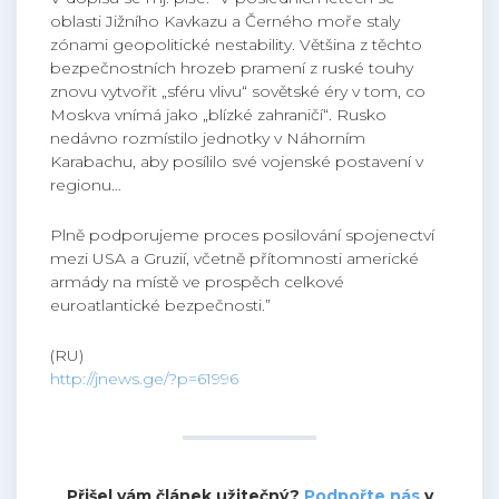
oblasti Jižního Kavkazu a Černého moře staly
zónami geopolitické nestability. Většina z těchto
bezpečnostních hrozeb pramení z ruské touhy
znovu vytvořit „sféru vlivu“ sovětské éry v tom, co
Moskva vnímá jako „blízké zahraničí“. Rusko
nedávno rozmístilo jednotky v Náhorním
Karabachu, aby posílilo své vojenské postavení v
regionu…
Plně podporujeme proces posilování spojenectví
mezi USA a Gruzií, včetně přítomnosti americké
armády na místě ve prospěch celkové
euroatlantické bezpečnosti.”
(RU)
http://jnews.ge/?p=61996
Přišel vám článek užitečný?
Podpořte nás
v