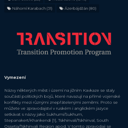
Náhorní Karabach
(31)
Ázerbájdžán
(80)
Vymezení
Názvy některých měst i území na jižním Kavkaze se staly
součástí politických bojů, které navazují na přímé vojenské
konflikty mezi různými znepřátelenými zeměmi. Proto se
můžete ve zpravodajství v ruském i anglickém jazyce
setkávat s názvy jako Sukhumi/Sukhum,
Stepanakert/Khankendi [1], Tskhinvali/Tskhinval, South
Ossetia/Tskhinvali Region apod. V tomto zpravodaji se