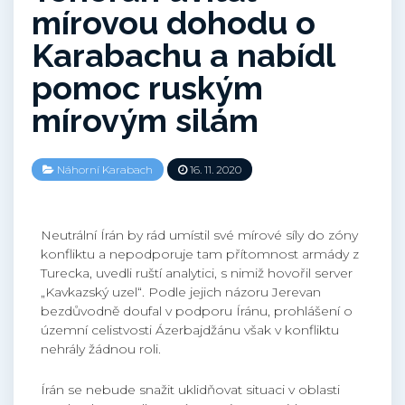
mírovou dohodu o
Karabachu a nabídl
pomoc ruským
mírovým silám
Náhorní Karabach
16. 11. 2020
Neutrální Írán by rád umístil své mírové síly do zóny
konfliktu a nepodporuje tam přítomnost armády z
Turecka, uvedli ruští analytici, s nimiž hovořil server
„Kavkazský uzel“. Podle jejich názoru Jerevan
bezdůvodně doufal v podporu Íránu, prohlášení o
územní celistvosti Ázerbajdžánu však v konfliktu
nehrály žádnou roli.
Írán se nebude snažit uklidňovat situaci v oblasti