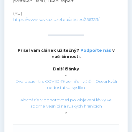
postavení Íránu,“ uvedl expert.
(RU)
https://www.kavkaz-uzel.eu/articles/356333/
Přišel vám článek užitečný?
Podpořte nás
v
naší činnosti.
Další články
«
Dva pacienti s COVID-19 zemřeli v Jižní Osetii kvůli
nedostatku kyslíku
|
Abcházie v pohotovosti po objevení lávky ve
sporné vesnici na ruských hranicích
»