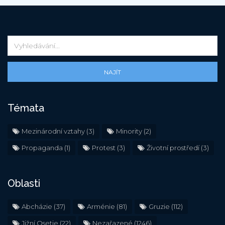
NAJÍT
Témata
Mezinárodní vztahy
(3)
Minority
(2)
Propaganda
(1)
Protest
(3)
Životní prostředí
(3)
Oblasti
Abcházie
(37)
Arménie
(81)
Gruzie
(112)
Jižní Osetie
(22)
Nezařazené
(1246)