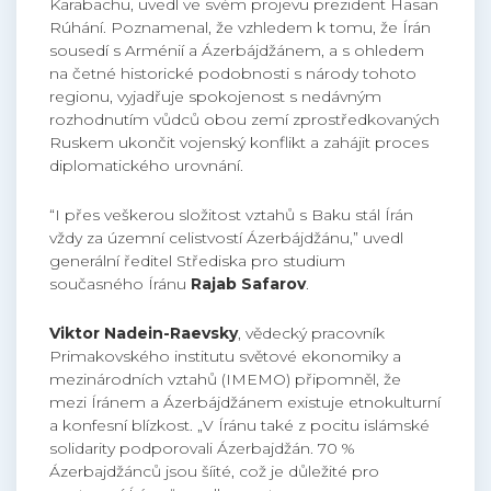
Karabachu, uvedl ve svém projevu prezident Hasan
Rúhání. Poznamenal, že vzhledem k tomu, že Írán
sousedí s Arménií a Ázerbájdžánem, a s ohledem
na četné historické podobnosti s národy tohoto
regionu, vyjadřuje spokojenost s nedávným
rozhodnutím vůdců obou zemí zprostředkovaných
Ruskem ukončit vojenský konflikt a zahájit proces
diplomatického urovnání.
“I přes veškerou složitost vztahů s Baku stál Írán
vždy za územní celistvostí Ázerbájdžánu,” uvedl
generální ředitel Střediska pro studium
současného Íránu
Rajab Safarov
.
Viktor Nadein-Raevsky
, vědecký pracovník
Primakovského institutu světové ekonomiky a
mezinárodních vztahů (IMEMO) připomněl, že
mezi Íránem a Ázerbájdžánem existuje etnokulturní
a konfesní blízkost. „V Íránu také z pocitu islámské
solidarity podporovali Ázerbajdžán. 70 %
Ázerbajdžánců jsou šíité, což je důležité pro