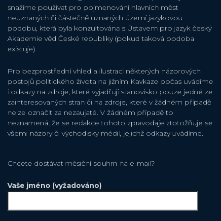
snažíme používat pro pojmenování hlavních měst
neuznaných či částečně uznaných území jazykovou
podobu, která byla konzultována s Ústavem pro jazyk český
Akademie věd České republiky (pokud taková podoba
existuje).
Pro bezprostřední vhled a ilustraci některých názorových
postojů politického života na jižním Kavkaze občas uvádíme
i odkazy na zdroje, které vyjadřují stanovisko pouze jedné ze
zainteresovaných stran či na zdroje, které v žádném případě
nelze označit za nezaujaté. V žádném případě to
neznamená, že se redakce tohoto zpravodaje ztotožňuje se
všemi názory či východisky médií, jejichž odkazy uvádíme.
Chcete dostávat měsiční souhrn na e-mail?
Vaše jméno (vyžadováno)