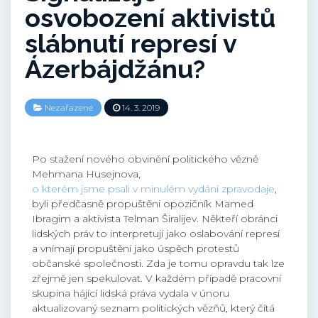
osvobození aktivistů
slábnutí represí v
Ázerbájdžánu?
Nezařazené
14. 3. 2019
Po stažení nového obvinění politického vězně
Mehmana Husejnova,
o kterém jsme psali v minulém vydání zpravodaje
,
byli předčasně propuštěni opozičník Mamed
Ibragim a aktivista Telman Širalijev. Někteří obránci
lidských práv to interpretují jako oslabování represí
a vnímají propuštění jako úspěch protestů
občanské společnosti. Zda je tomu opravdu tak lze
zřejmě jen spekulovat. V každém případě pracovní
skupina hájící lidská práva vydala v únoru
aktualizovaný seznam politických vězňů, který čítá