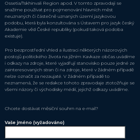
Ossetia/Tskhinvali Region apod. V tomto zpravodaji se
snažíme používat pro pojmenování hlavních měst
neuznaných či částečně uznaných území jazykovou
podobu, která byla konzultována s Ústavem pro jazyk český
Akademie věd České republiky (pokud taková podoba
existuje).
Pro bezprostřední vhled a ilustraci některých názorových
postojů politického života na jižním Kavkaze občas uvádíme
i odkazy na zdroje, které vyjadřují stanovisko pouze jedné ze
zainteresovaných stran či na zdroje, které v žádném případě
nelze označit za nezaujaté. V žádném případě to
neznamená, že se redakce tohoto zpravodaje ztotožňuje se
všemi názory či východisky médií, jejichž odkazy uvádíme.
Chcete dostávat měsiční souhrn na e-mail?
Vaše jméno (vyžadováno)