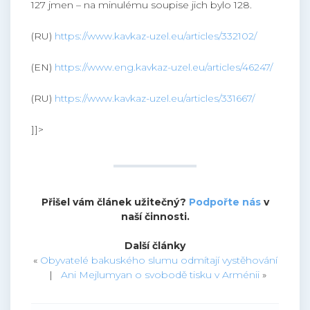
127 jmen – na minulému soupise jich bylo 128.
(RU)
https://www.kavkaz-uzel.eu/articles/332102/
(EN)
https://www.eng.kavkaz-uzel.eu/articles/46247/
(RU)
https://www.kavkaz-uzel.eu/articles/331667/
]]>
Přišel vám článek užitečný?
Podpořte nás
v
naší činnosti.
Další články
«
Obyvatelé bakuského slumu odmítají vystěhování
|
Ani Mejlumyan o svobodě tisku v Arménii
»