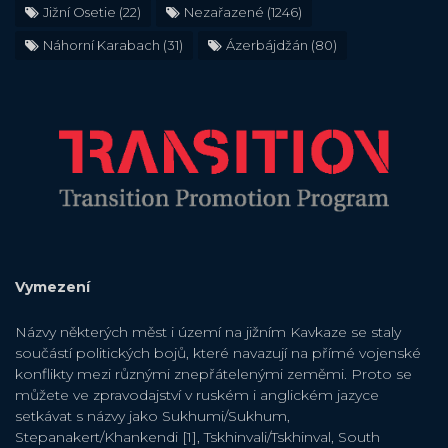
Jižní Osetie
(22)
Nezařazené
(1246)
Náhorní Karabach
(31)
Ázerbájdžán
(80)
Vymezení
Názvy některých měst i území na jižním Kavkaze se staly
součástí politických bojů, které navazují na přímé vojenské
konflikty mezi různými znepřátelenými zeměmi. Proto se
můžete ve zpravodajství v ruském i anglickém jazyce
setkávat s názvy jako Sukhumi/Sukhum,
Stepanakert/Khankendi [1], Tskhinvali/Tskhinval, South