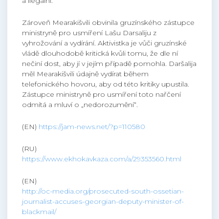
a ilegální.
Zároveň Mearakišvili obvinila gruzínského zástupce
ministryně pro usmíření Lašu Darsaliju z
vyhrožování a vydírání. Aktivistka je vůči gruzínské
vládě dlouhodobě kritická kvůli tomu, že dle ní
nečiní dost, aby jí v jejím případě pomohla. Daršalija
měl Mearakišvili údajně vydírat během
telefonického hovoru, aby od této kritiky upustila.
Zástupce ministryně pro usmíření toto nařčení
odmítá a mluví o „nedorozumění“.
(EN)
https://jam-news.net/?p=110580
(RU)
https://www.ekhokavkaza.com/a/29353560.html
(EN)
http://oc-media.org/prosecuted-south-ossetian-
journalist-accuses-georgian-deputy-minister-of-
blackmail/