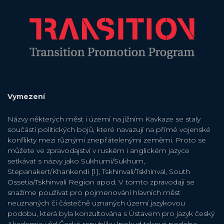
Vymezení
Názvy některých měst i území na jižním Kavkaze se staly
součástí politických bojů, které navazují na přímé vojenské
konflikty mezi různými znepřátelenými zeměmi. Proto se
můžete ve zpravodajství v ruském i anglickém jazyce
setkávat s názvy jako Sukhumi/Sukhum,
Stepanakert/Khankendi [1], Tskhinvali/Tskhinval, South
Ossetia/Tskhinvali Region apod. V tomto zpravodaji se
snažíme používat pro pojmenování hlavních měst
neuznaných či částečně uznaných území jazykovou
podobu, která byla konzultována s Ústavem pro jazyk český