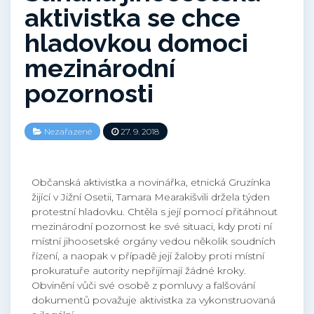
aktivistka se chce
hladovkou domoci
mezinárodní
pozornosti
Nezařazené
27. 9. 2018
Občanská aktivistka a novinářka, etnická Gruzínka
žijící v Jižní Osetii, Tamara Mearakišvili držela týden
protestní hladovku. Chtěla s její pomocí přitáhnout
mezinárodní pozornost ke své situaci, kdy proti ní
místní jihoosetské orgány vedou několik soudních
řízení, a naopak v případě její žaloby proti místní
prokuratuře autority nepřijímají žádné kroky.
Obvinění vůči své osobě z pomluvy a falšování
dokumentů považuje aktivistka za vykonstruovaná