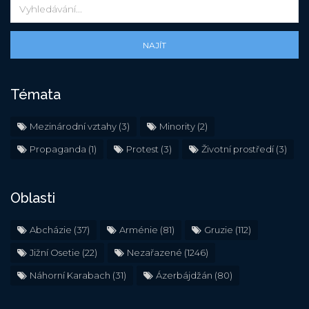
NAJÍT
Témata
Mezinárodní vztahy
(3)
Minority
(2)
Propaganda
(1)
Protest
(3)
Životní prostředí
(3)
Oblasti
Abcházie
(37)
Arménie
(81)
Gruzie
(112)
Jižní Osetie
(22)
Nezařazené
(1246)
Náhorní Karabach
(31)
Ázerbájdžán
(80)