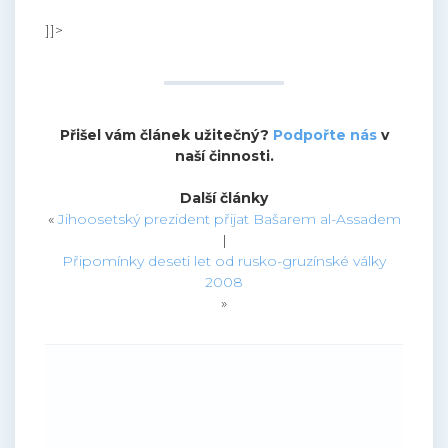
]]>
Přišel vám článek užitečný?
Podpořte nás
v
naší činnosti.
Další články
«
Jihoosetský prezident přijat Bašarem al-Assadem
|
Připomínky deseti let od rusko-gruzínské války
2008
»