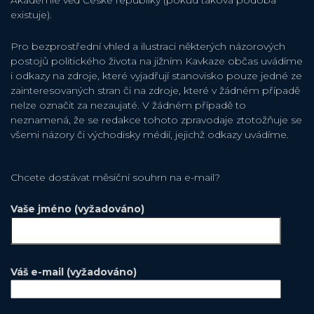
Akademie věd České republiky (pokud taková podoba
existuje).
Pro bezprostřední vhled a ilustraci některých názorových
postojů politického života na jižním Kavkaze občas uvádíme
i odkazy na zdroje, které vyjadřují stanovisko pouze jedné ze
zainteresovaných stran či na zdroje, které v žádném případě
nelze označit za nezaujaté. V žádném případě to
neznamená, že se redakce tohoto zpravodaje ztotožňuje se
všemi názory či východisky médií, jejichž odkazy uvádíme.
Chcete dostávat měsiční souhrn na e-mail?
Vaše jméno (vyžadováno)
Váš e-mail (vyžadováno)