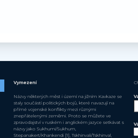
Vymezení
C
Názvy některých měst i území na jižním Kavkaze se
V
staly součástí politických bojů, které navazují na
přímé vojenské konflikty mezi různými
znepřátelenými zeměmi. Proto se můžete ve
zpravodajství v ruském i anglickém jazyce setkávat s
V
názvy jako Sukhumi/Sukhum,
Stepanakert/Khankendi [1], Tskhinvali/Tskhinval,