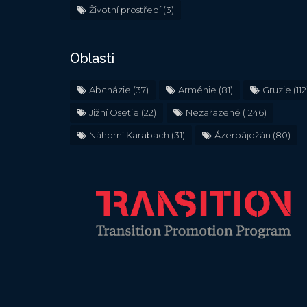
Životní prostředí
(3)
Oblasti
Abcházie
(37)
Arménie
(81)
Gruzie
(112
Jižní Osetie
(22)
Nezařazené
(1246)
Náhorní Karabach
(31)
Ázerbájdžán
(80)