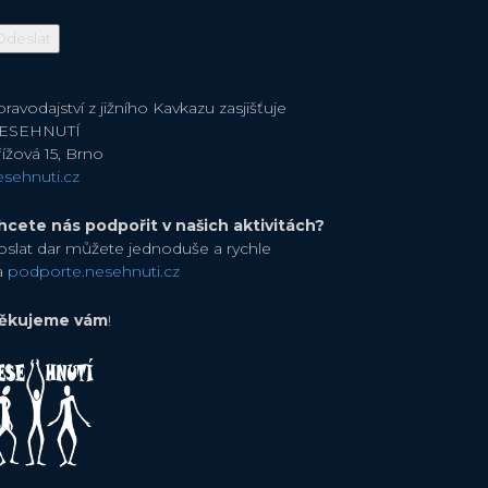
ravodajství z jižního Kavkazu zasjišťuje
ESEHNUTÍ
ížová 15, Brno
esehnuti.cz
hcete nás podpořit v našich aktivitách?
oslat dar můžete jednoduše a rychle
a
podporte.nesehnuti.cz
ěkujeme vám
!