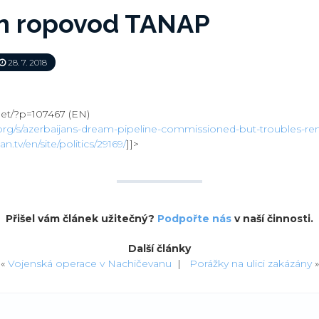
n ropovod TANAP
28. 7. 2018
net/?p=107467 (EN)
t.org/s/azerbaijans-dream-pipeline-commissioned-but-troubles-r
.tv/en/site/politics/29169/
]]>
Přišel vám článek užitečný?
Podpořte nás
v naší činnosti.
Další články
«
Vojenská operace v Nachičevanu
|
Porážky na ulici zakázány
»