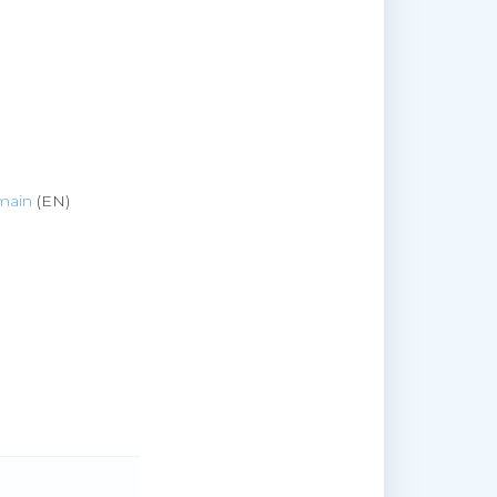
emain
(EN)