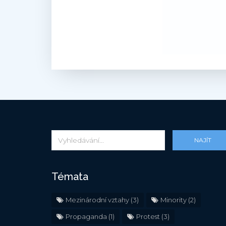
NAJÍT
Témata
Mezinárodní vztahy
(3)
Minority
(2)
Propaganda
(1)
Protest
(3)