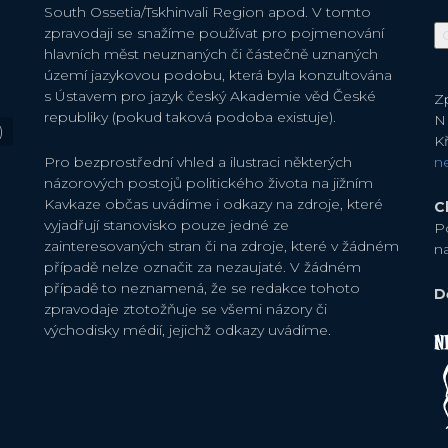
South Ossetia/Tskhinvali Region apod. V tomto
zpravodaji se snažíme používat pro pojmenování
hlavních měst neuznaných či částečně uznaných
území jazykovou podobu, která byla konzultována
s Ústavem pro jazyk český Akademie věd České
Zp
republiky (pokud taková podoba existuje).
N
)
Kř
Pro bezprostřední vhled a ilustraci některých
n
názorových postojů politického života na jižním
Kavkaze občas uvádíme i odkazy na zdroje, které
C
vyjadřují stanovisko pouze jedné ze
P
zainteresovaných stran či na zdroje, které v žádném
n
případě nelze označit za nezaujaté. V žádném
případě to neznamená, že se redakce tohoto
D
zpravodaje ztotožňuje se všemi názory či
východisky médií, jejichž odkazy uvádíme.