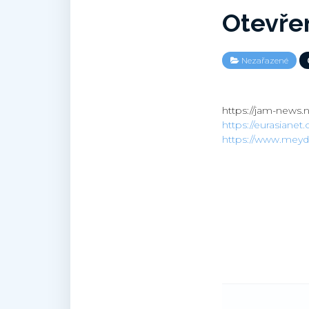
Otevře
Nezařazené
https://jam-news.
https://eurasiane
https://www.meydan