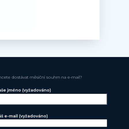
hcete dostávat měsiční souhrn na e-mail?
aše jméno (vyžadováno)
áš e-mail (vyžadováno)