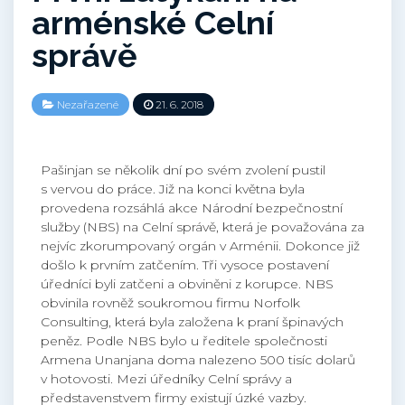
arménské Celní
správě
Nezařazené
21. 6. 2018
Pašinjan se několik dní po svém zvolení pustil
s vervou do práce. Již na konci května byla
provedena rozsáhlá akce Národní bezpečnostní
služby (NBS) na Celní správě, která je považována za
nejvíc zkorumpovaný orgán v Arménii. Dokonce již
došlo k prvním zatčením. Tři vysoce postavení
úředníci byli zatčeni a obviněni z korupce. NBS
obvinila rovněž soukromou firmu Norfolk
Consulting, která byla založena k praní špinavých
peněz. Podle NBS bylo u ředitele společnosti
Armena Unanjana doma nalezeno 500 tisíc dolarů
v hotovosti. Mezi úředníky Celní správy a
představenstvem firmy existují úzké vazby.