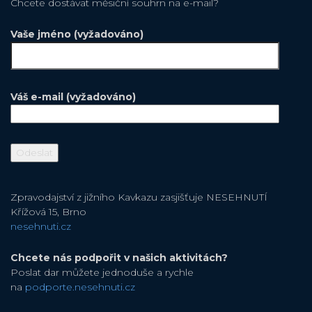
Chcete dostávat měsiční souhrn na e-mail?
Vaše jméno (vyžadováno)
Váš e-mail (vyžadováno)
Zpravodajství z jižního Kavkazu zasjišťuje NESEHNUTÍ
Křížová 15, Brno
nesehnuti.cz
Chcete nás podpořit v našich aktivitách?
Poslat dar můžete jednoduše a rychle
na
podporte.nesehnuti.cz