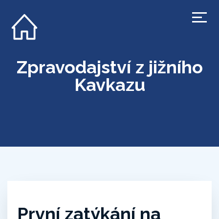
Zpravodajství z jižního
Kavkazu
První zatýkání na