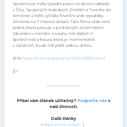
Společnost měla výsadní právo na dovoz nákladů
z Číny, Spojených Arabských Emirátů a Turecka do
Arménie a NBS vyčíslila finanční únik republiky
Arménie na 7 milionů dolarů. Tato firma však není
jediná, která pracuje s podobným schématem.
Obvinění v menším rozsahu čelí dalších 9
společností a kauza, která je momentálně
v začátcích, bude mít ještě velkou dohru.
(EN)
https://www.azatutyun.am/a/29255184.html
]]>
Přišel vám článek užitečný?
Podpořte nás
v
naší činnosti.
Další články
«
Alijev znovu zvolen
|