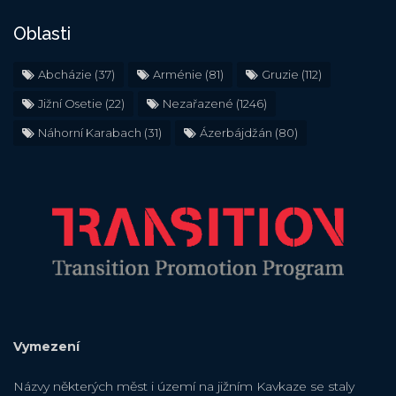
Oblasti
Abcházie
(37)
Arménie
(81)
Gruzie
(112)
Jižní Osetie
(22)
Nezařazené
(1246)
Náhorní Karabach
(31)
Ázerbájdžán
(80)
Vymezení
Názvy některých měst i území na jižním Kavkaze se staly