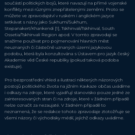
součástí politických bojů, které navazují na přímé vojenské
konflikty mezi různými znepřátelenými zeměmi. Proto se
můžete ve zpravodajství v ruském i anglickém jazyce
setkávat s názvy jako Sukhumi/Sukhum,
Stepanakert/Khankendi [1], Tskhinvali/Tskhinval, South
Ossetia/Tskhinvali Region apod. V tomto zpravodaji se
snažíme používat pro pojmenování hlavních měst
neuznaných či částečně uznaných území jazykovou
podobu, která byla konzultována s Ústavem pro jazyk český
Akademie věd České republiky (pokud taková podoba
existuje).
Pro bezprostřední vhled a ilustraci některých názorových
postojů politického života na jižním Kavkaze občas uvádíme
i odkazy na zdroje, které vyjadřují stanovisko pouze jedné ze
zainteresovaných stran či na zdroje, které v žádném případě
nelze označit za nezaujaté. V žádném případě to
neznamená, že se redakce tohoto zpravodaje ztotožňuje se
všemi názory či východisky médií, jejichž odkazy uvádíme.