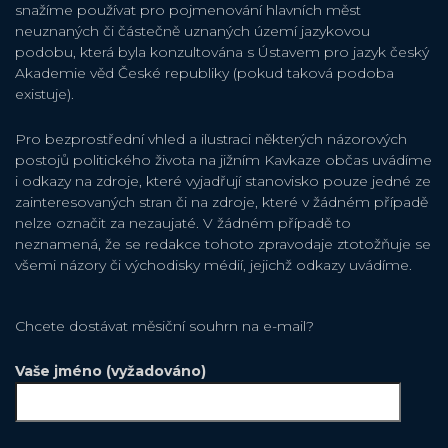
snažíme používat pro pojmenování hlavních měst
neuznaných či částečně uznaných území jazykovou
podobu, která byla konzultována s Ústavem pro jazyk český
Akademie věd České republiky (pokud taková podoba
existuje).
Pro bezprostřední vhled a ilustraci některých názorových
postojů politického života na jižním Kavkaze občas uvádíme
i odkazy na zdroje, které vyjadřují stanovisko pouze jedné ze
zainteresovaných stran či na zdroje, které v žádném případě
nelze označit za nezaujaté. V žádném případě to
neznamená, že se redakce tohoto zpravodaje ztotožňuje se
všemi názory či východisky médií, jejichž odkazy uvádíme.
Chcete dostávat měsiční souhrn na e-mail?
Vaše jméno (vyžadováno)