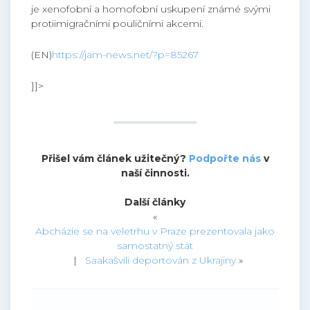
je xenofobní a homofobní uskupení známé svými
protiimigračními pouličními akcemi.
(EN)
https://jam-news.net/?p=85267
]]>
Přišel vám článek užitečný?
Podpořte nás
v
naší činnosti.
Další články
«
Abcházie se na veletrhu v Praze prezentovala jako
samostatný stát
|
Saakašvili deportován z Ukrajiny
»