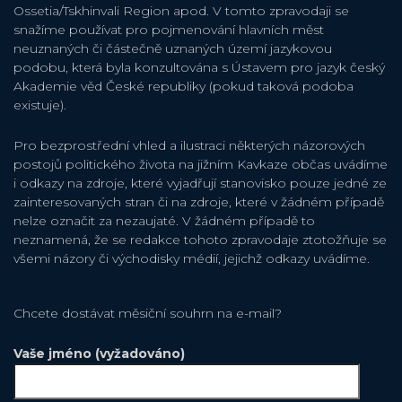
Ossetia/Tskhinvali Region apod. V tomto zpravodaji se
snažíme používat pro pojmenování hlavních měst
neuznaných či částečně uznaných území jazykovou
podobu, která byla konzultována s Ústavem pro jazyk český
Akademie věd České republiky (pokud taková podoba
existuje).
Pro bezprostřední vhled a ilustraci některých názorových
postojů politického života na jižním Kavkaze občas uvádíme
i odkazy na zdroje, které vyjadřují stanovisko pouze jedné ze
zainteresovaných stran či na zdroje, které v žádném případě
nelze označit za nezaujaté. V žádném případě to
neznamená, že se redakce tohoto zpravodaje ztotožňuje se
všemi názory či východisky médií, jejichž odkazy uvádíme.
Chcete dostávat měsiční souhrn na e-mail?
Vaše jméno (vyžadováno)