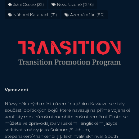
Jižní Osetie
(22)
Nezařazené
(1246)
Náhorní Karabach
(31)
Ázerbájdžán
(80)
Vymezení
Názvy některých měst i území na jižním Kavkaze se staly
součástí politických bojů, které navazují na přímé vojenské
konflikty mezi různými znepřátelenými zeměmi. Proto se
můžete ve zpravodajství v ruském i anglickém jazyce
setkávat s názvy jako Sukhumi/Sukhum,
Stepanakert/Khankendi [1], Tskhinvali/Tskhinval, South