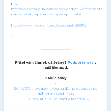
(EN)
https://www.theguardian.com/world/2017/oct/16/malta-
car-bomb-kills-panama-papers-journalist
https://www.meydan.tv/en/site/society/26316/
]]>
Přišel vám článek užitečný?
Podpořte nás
v
naší činnosti.
Další články
«
Šéf NATO a prezident Ázerbájdžánu debatovali o
Náhorním Karabachu
|
Putin, Alijev a Rouhání v Teheránu
»