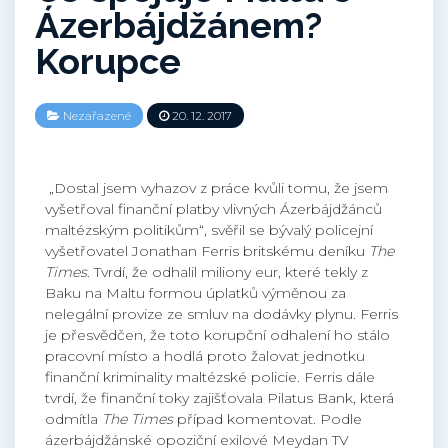
Ázerbájdžánem?
Korupce
Nezařazené
20. 12. 2017
„Dostal jsem vyhazov z práce kvůli tomu, že jsem
vyšetřoval finanční platby vlivných Ázerbájdžánců
maltézským politikům“, svěřil se bývalý policejní
vyšetřovatel Jonathan Ferris britskému deníku
The
Times
. Tvrdí, že odhalil miliony eur, které tekly z
Baku na Maltu formou úplatků výměnou za
nelegální provize ze smluv na dodávky plynu. Ferris
je přesvědčen, že toto korupční odhalení ho stálo
pracovní místo a hodlá proto žalovat jednotku
finanční kriminality maltézské policie. Ferris dále
tvrdí, že finanční toky zajišťovala Pilatus Bank, která
odmítla
The Times
případ komentovat. Podle
ázerbájdžánské opoziční exilové Meydan TV