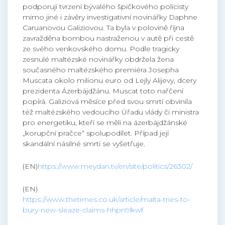
podporují tvrzení bývalého špičkového policisty
mimo jiné i závěry investigativní novinářky Daphne
Caruanovou Galiziovou. Ta byla v polovině října
zavražděna bombou nastraženou v autě při cestě
ze svého venkovského domu. Podle tragicky
zesnulé maltézské novinářky obdržela žena
současného maltézského premiéra Josepha
Muscata okolo milionu euro od Lejly Alijevy, dcery
prezidenta Ázerbájdžánu. Muscat toto nařčení
popírá. Galiziová měsíce před svou smrtí obvinila
též maltézského vedoucího Úřadu vlády či ministra
pro energetiku, kteří se měli na ázerbájdžánské
„korupční pračce“ spolupodílet. Případ její
skandální násilné smrti se vyšetřuje.
(EN)
https://www.meydan.tv/en/site/politics/26302/
(EN)
https://www.thetimes.co.uk/article/malta-tries-to-
bury-new-sleaze-claims-hhpn9lkwf