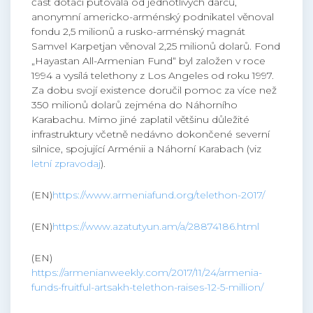
část dotací putovala od jednotlivých dárců,
anonymní americko-arménský podnikatel věnoval
fondu 2,5 milionů a rusko-arménský magnát
Samvel Karpetjan věnoval 2,25 milionů dolarů. Fond
„Hayastan All-Armenian Fund“ byl založen v roce
1994 a vysílá telethony z Los Angeles od roku 1997.
Za dobu svojí existence doručil pomoc za více než
350 milionů dolarů zejména do Náhorního
Karabachu. Mimo jiné zaplatil většinu důležité
infrastruktury včetně nedávno dokončené severní
silnice, spojující Arménii a Náhorní Karabach (viz
letní zpravodaj
).
(EN)
https://www.armeniafund.org/telethon-2017/
(EN)
https://www.azatutyun.am/a/28874186.html
(EN)
https://armenianweekly.com/2017/11/24/armenia-
funds-fruitful-artsakh-telethon-raises-12-5-million/