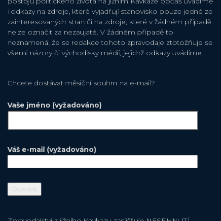
postojů politického života na jižním Kavkaze občas uvádíme
i odkazy na zdroje, které vyjadřují stanovisko pouze jedné ze
zainteresovaných stran či na zdroje, které v žádném případě
nelze označit za nezaujaté. V žádném případě to
neznamená, že se redakce tohoto zpravodaje ztotožňuje se
všemi názory či východisky médií, jejichž odkazy uvádíme.
Chcete dostávat měsiční souhrn na e-mail?
Vaše jméno (vyžadováno)
Váš e-mail (vyžadováno)
Zpravodajství z jižního Kavkazu zasjišťuje NESEHNUTÍ