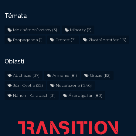
Témata
Mezinárodní vztahy
(3)
Minority
(2)
Propaganda
(1)
Protest
(3)
Životní prostředí
(3)
Oblasti
Abcházie
(37)
Arménie
(81)
Gruzie
(112)
Jižní Osetie
(22)
Nezařazené
(1246)
Náhorní Karabach
(31)
Ázerbájdžán
(80)