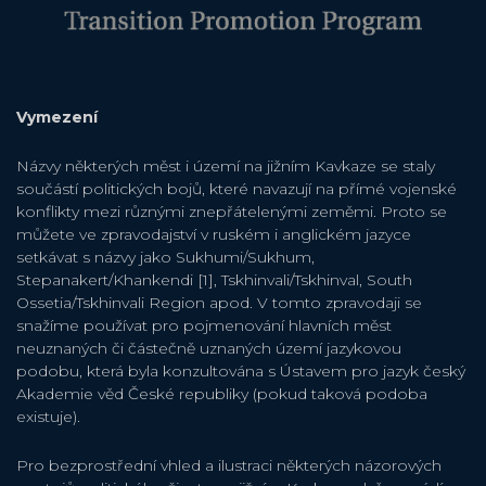
Vymezení
Názvy některých měst i území na jižním Kavkaze se staly
součástí politických bojů, které navazují na přímé vojenské
konflikty mezi různými znepřátelenými zeměmi. Proto se
můžete ve zpravodajství v ruském i anglickém jazyce
setkávat s názvy jako Sukhumi/Sukhum,
Stepanakert/Khankendi [1], Tskhinvali/Tskhinval, South
Ossetia/Tskhinvali Region apod. V tomto zpravodaji se
snažíme používat pro pojmenování hlavních měst
neuznaných či částečně uznaných území jazykovou
podobu, která byla konzultována s Ústavem pro jazyk český
Akademie věd České republiky (pokud taková podoba
existuje).
Pro bezprostřední vhled a ilustraci některých názorových