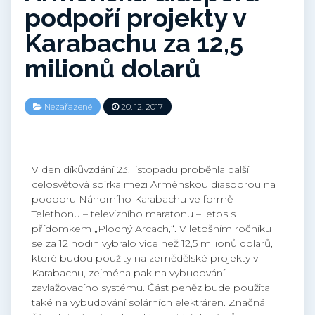
podpoří projekty v
Karabachu za 12,5
milionů dolarů
Nezařazené
20. 12. 2017
V den díkůvzdání 23. listopadu proběhla další
celosvětová sbírka mezi Arménskou diasporou na
podporu Náhorního Karabachu ve formě
Telethonu – televizního maratonu – letos s
přídomkem „Plodný Arcach,“. V letošním ročníku
se za 12 hodin vybralo více než 12,5 milionů dolarů,
které budou použity na zemědělské projekty v
Karabachu, zejména pak na vybudování
zavlažovacího systému. Část peněz bude použita
také na vybudování solárních elektráren. Značná