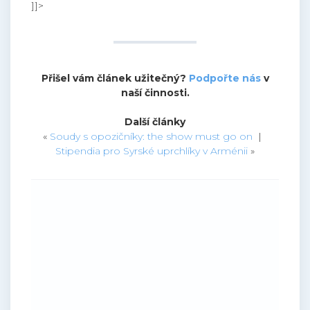
]]>
Přišel vám článek užitečný?
Podpořte nás
v
naší činnosti.
Další články
«
Soudy s opozičníky: the show must go on
|
Stipendia pro Syrské uprchlíky v Arménii
»