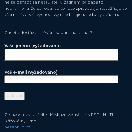
nelze označit za nezaujaté. V žádném případě to
neznamená, že se redakce tohoto zpravodaje ztotožňuje se
všemi názory či východisky médií, jejichž odkazy uvádíme.
Chcete dostávat měsiční souhrn na e-mail?
Vaše jméno (vyžadováno)
Váš e-mail (vyžadováno)
Zpravodajství z jižního Kavkazu zasjišťuje NESEHNUTÍ
Křížová 15, Brno
nesehnuti.cz