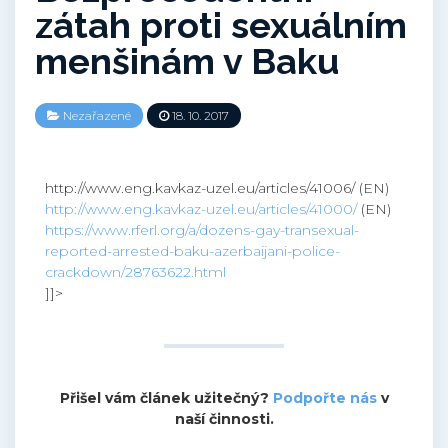
zátah proti sexuálním
menšinám v Baku
Nezařazené
18. 10. 2017
http://www.eng.kavkaz-uzel.eu/articles/41006/ (EN)
http://www.eng.kavkaz-uzel.eu/articles/41000/
(EN)
https://www.rferl.org/a/dozens-gay-transexual-
reported-arrested-baku-azerbaijani-police-
crackdown/28763622.html
]]>
Přišel vám článek užitečný?
Podpořte nás
v
naší činnosti.