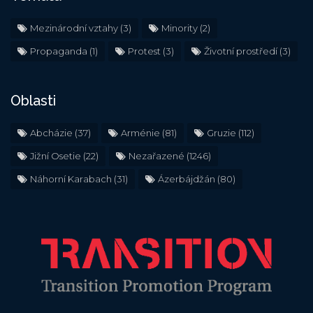
Mezinárodní vztahy
(3)
Minority
(2)
Propaganda
(1)
Protest
(3)
Životní prostředí
(3)
Oblasti
Abcházie
(37)
Arménie
(81)
Gruzie
(112)
Jižní Osetie
(22)
Nezařazené
(1246)
Náhorní Karabach
(31)
Ázerbájdžán
(80)