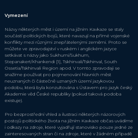
Vymezení
Názvy některých měst i území na jižním Kavkaze se staly
součástí politických bojů, které navazují na přímé vojenské
konflikty mezi různými znepřátelenými zeměmi. Proto se
můžete ve zpravodajství v ruském i anglickém jazyce
setkávat s názvy jako Sukhumi/Sukhum,
Stepanakert/Khankendi [1], Tskhinvali/Tskhinval, South
Ossetia/Tskhinvali Region apod. V tomto zpravodaji se
snažíme používat pro pojmenování hlavních měst
neuznaných či částečně uznaných území jazykovou
podobu, která byla konzultována s Ústavem pro jazyk český
Akademie věd České republiky (pokud taková podoba
existuje).
Pro bezprostřední vhled a ilustraci některých názorových
postojů politického života na jižním Kavkaze občas uvádíme
i odkazy na zdroje, které vyjadřují stanovisko pouze jedné ze
zainteresovaných stran či na zdroje, které v žádném případě